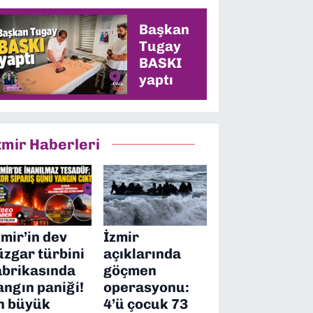
en yüksek oyu
alacağız”
Başkan
Tugay
BASKI
yaptı
zmir Haberleri
zmir’in dev
İzmir
üzgar türbini
açıklarında
abrikasında
göçmen
angın paniği!
operasyonu:
n büyük
4’ü çocuk 73