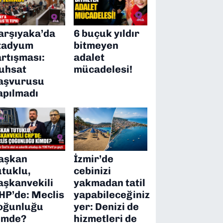
arşıyaka’da
6 buçuk yıldır
tadyum
bitmeyen
artışması:
adalet
uhsat
mücadelesi!
aşvurusu
apılmadı
aşkan
İzmir’de
utuklu,
cebinizi
aşkanvekili
yakmadan tatil
HP’de: Meclis
yapabileceğiniz
oğunluğu
yer: Denizi de
imde?
hizmetleri de