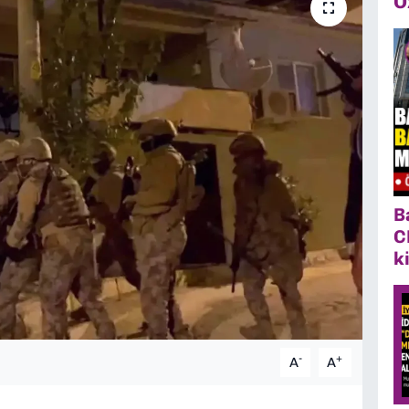
Ö
B
C
k
-
+
A
A