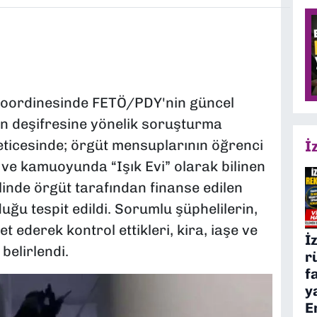
koordinesinde FETÖ/PDY'nin güncel
nin deşifresine yönelik soruşturma
eticesinde; örgüt mensuplarının öğrenci
İ
n ve kamuoyunda “Işık Evi” olarak bilinen
elinde örgüt tarafından finanse edilen
ğu tespit edildi. Sorumlu şüphelilerin,
yet ederek kontrol ettikleri, kira, iaşe ve
İ
 belirlendi.
r
f
y
E