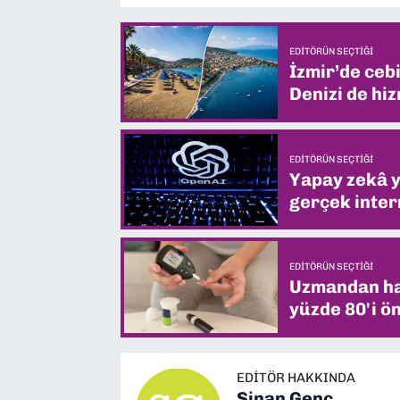
EDITÖRÜN SEÇTIĞI
İzmir’de ceb
Denizi de hiz
EDITÖRÜN SEÇTIĞI
Yapay zekâ yi
gerçek intern
EDITÖRÜN SEÇTIĞI
Uzmandan hay
yüzde 80'i ön
EDITÖR HAKKINDA
Sinan Genç