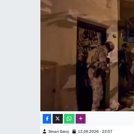
SAĞLIK
SPOR
TEKNOLOJİ
YAŞAM
YEREL YÖNETİMLER
Sinan Genç
12.06.2026 - 22:07