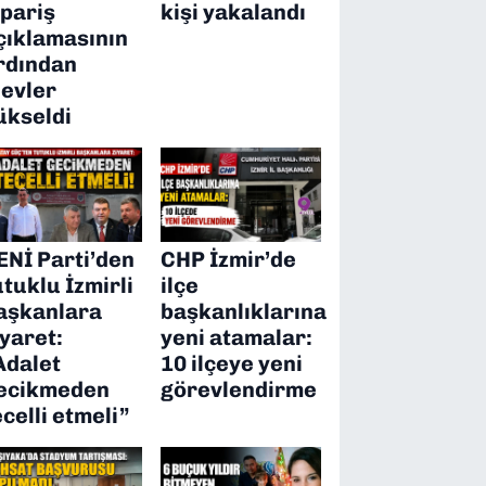
ipariş
kişi yakalandı
çıklamasının
rdından
levler
ükseldi
ENİ Parti’den
CHP İzmir’de
utuklu İzmirli
ilçe
aşkanlara
başkanlıklarına
iyaret:
yeni atamalar:
Adalet
10 ilçeye yeni
ecikmeden
görevlendirme
ecelli etmeli”