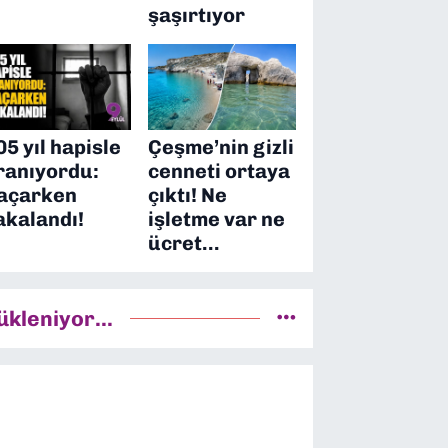
şaşırtıyor
05 yıl hapisle
Çeşme’nin gizli
ranıyordu:
cenneti ortaya
açarken
çıktı! Ne
akalandı!
işletme var ne
ücret…
ükleniyor...