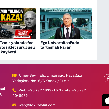
İzmir yolunda feci
Ege Üniversitesi’nde
otosiklet sürücüsü
tartışmalı karar
 kaybetti
Umur Bey mah., Liman cad, Havagazı
Yerleşkesi No:16/6 Konak / İzmir
set,
Web: +90 232 4633215 Gazete: +90 232
h,
4048989
web@dokuzeylul.com