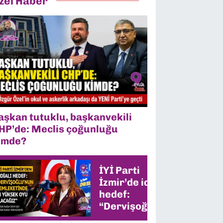
zel Haber
aşkan tutuklu, başkanvekili
HP’de: Meclis çoğunluğu
imde?
İYİ Parti
İzmir’de iddialı
hedef:
“Dervişoğlu’nun
memleketinde