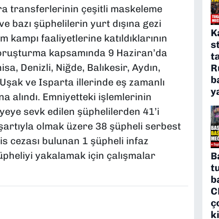
ra transferlerinin çeşitli maskeleme
ve bazı şüphelilerin yurt dışına gezi
K
 kampı faaliyetlerine katıldıklarının
s
. Soruşturma kapsamında 9 Haziran’da
t
a, Denizli, Niğde, Balıkesir, Aydın,
R
b
Uşak ve Isparta illerinde eş zamanlı
y
 alındı. Emniyetteki işlemlerinin
eye sevk edilen şüphelilerden 41’i
 şartıyla olmak üzere 38 şüpheli serbest
is cezası bulunan 1 şüpheli infaz
üpheliyi yakalamak için çalışmalar
B
t
b
C
ç
k