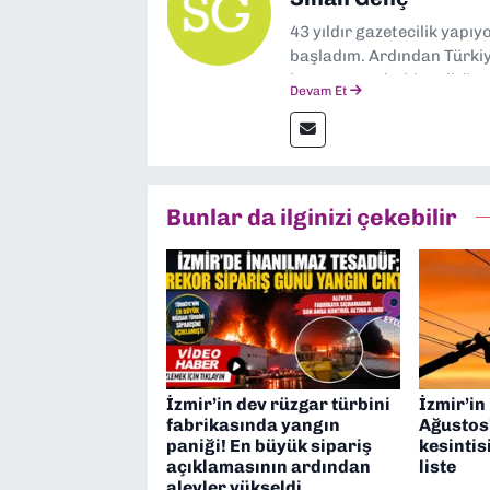
43 yıldır gazetecilik yapı
başladım. Ardından Türkiye
boyunca muhabir, editör,
Devam Et
yaptım. Ayrıca Yeni Asır 
anda Dokuz Eylül Gazetesi
Bunlar da ilginizi çekebilir
İzmir’in dev rüzgar türbini
İzmir’in
fabrikasında yangın
Ağustos’
paniği! En büyük sipariş
kesintis
açıklamasının ardından
liste
alevler yükseldi