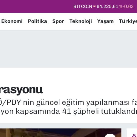
DOLAR
47,7143
%0.16
EURO
55,0317
%-0.02
Ekonomi
Politika
Spor
Teknoloji
Yaşam
Türkiy
STERLİN
64,2463
%0.07
GRAM ALTIN
6510.40
%0.45
BİST100
13.799
%70
BITCOIN
64.225,61
%-0.63
erasyonu
Ö/PDY'nin güncel eğitim yapılanması fa
yon kapsamında 41 şüpheli tutuklandı