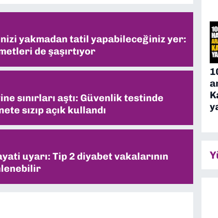
inizi yakmadan tatil yapabileceğiniz yer:
metleri de şaşırtıyor
1
a
K
ne sınırları aştı: Güvenlik testinde
y
ete sızıp açık kullandı
Y
ati uyarı: Tip 2 diyabet vakalarının
lenebilir