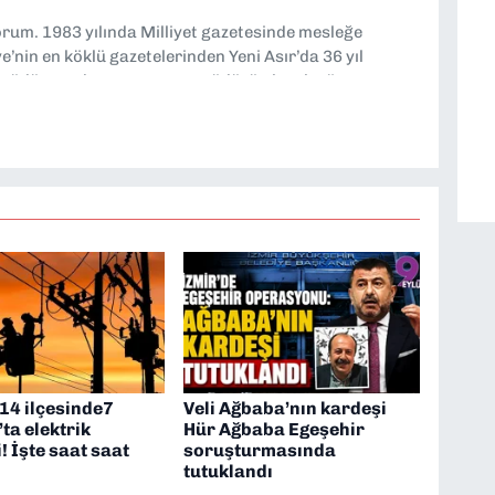
yorum. 1983 yılında Milliyet gazetesinde mesleğe
’nin en köklü gazetelerinden Yeni Asır’da 36 yıl
 müdür yardımcısı ve spor müdürü olarak görev
TV’de 7 yıl boyunca programlar hazırlayıp sundum. Şu
'nde editörlük yapıyorum
 14 ilçesinde7
Veli Ağbaba’nın kardeşi
ta elektrik
Hür Ağbaba Egeşehir
i! İşte saat saat
soruşturmasında
tutuklandı