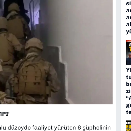
s
a
a
a
y
Y
t
b
z
“
g
t
PI’
 düzeyde faaliyet yürüten 6 şüphelinin