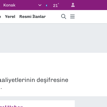
°
Konak
21
e
Yerel
Resmi İlanlar
aliyetlerinin deşifresine
.