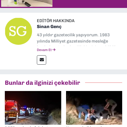
EDITÖR HAKKINDA
Sinan Genç
43 yıldır gazetecilik yapıyorum. 1983
yılında Milliyet gazetesinde mesleğe
başladım. Ardından Türkiye’nin en köklü
Devam Et
gazetelerinden Yeni Asır’da 36 yıl boyunca
muhabir, editör, müdür yardımcısı ve spor
müdürü olarak görev yaptım. Ayrıca Yeni
Asır TV’de 7 yıl boyunca programlar
hazırlayıp sundum. Şu anda Dokuz Eylül
Bunlar da ilginizi çekebilir
Gazetesi'nde editörlük yapıyorum