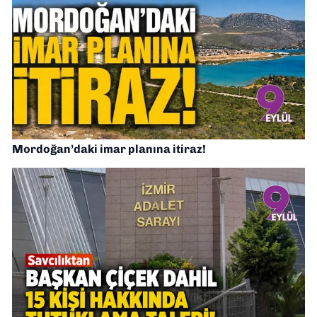
Mordoğan’daki imar planına itiraz!