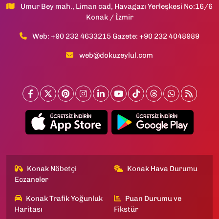
Umur Bey mah., Liman cad, Havagazı Yerleşkesi No:16/6
Konak / İzmir
Web: +90 232 4633215 Gazete: +90 232 4048989
web@dokuzeylul.com
Konak Nöbetçi
Konak Hava Durumu
Eczaneler
Konak Trafik Yoğunluk
Puan Durumu ve
Haritası
Fikstür