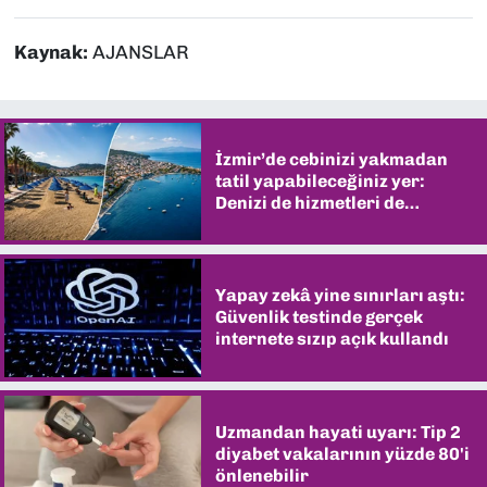
Kaynak:
AJANSLAR
İzmir’de cebinizi yakmadan
tatil yapabileceğiniz yer:
Denizi de hizmetleri de
şaşırtıyor
Yapay zekâ yine sınırları aştı:
Güvenlik testinde gerçek
internete sızıp açık kullandı
Uzmandan hayati uyarı: Tip 2
diyabet vakalarının yüzde 80'i
önlenebilir