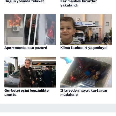
Düğün yolunda felaket
Kar maskeli hırsızlar
yakalandı
Apartmanda can pazarı!
Klima faciası; 4 yaşındaydı
Gurbetçi eşini benzinlikte
İtfaiyeden hayat kurtaran
unuttu
müdahale