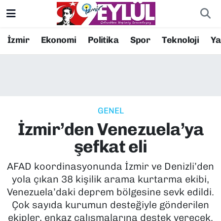
Resmi İlanlar
Konak Nöbetçi Eczaneler
İzmir
Ekonomi
Politika
Spor
Teknoloji
Y
BİLİM
Konak Hava Durumu
DÜNYA
Konak Trafik Yoğunluk Haritası
GENEL
EĞİTİM
Süper Lig Puan Durumu ve Fikstür
İzmir’den Venezuela’ya
EKONOMİ
Tüm Manşetler
şefkat eli
KÜLTÜR SANAT
Son Dakika Haberleri
AFAD koordinasyonunda İzmir ve Denizli’den
yola çıkan 38 kişilik arama kurtarma ekibi,
MAGAZİN
Haber Arşivi
Venezuela’daki deprem bölgesine sevk edildi.
Çok sayıda kurumun desteğiyle gönderilen
POLİTİKA
ekipler, enkaz çalışmalarına destek verecek.