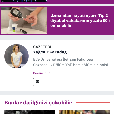
Uzmandan hayati uyarı: Tip 2
diyabet vakalarının yüzde 80'i
önlenebilir
GAZETECI
Yağmur Karadağ
Ege Üniversitesi İletişim Fakültesi
Gazetecilik Bölümü’nü hem bölüm birincisi
hem de fakülte birincisi olarak bitirdim.
Devam Et
Ardından Ege Üniversitesi'nde “Siyasal
İletişim” üzerine yüksek lisans eğitimimi
tamamladım. Halen aynı anabilim dalında
“İklim Krizi Haberciliği” üzerine doktora
eğitimim sürüyor. 9 Eylül'de “Haber
Bunlar da ilginizi çekebilir
Müdürü” olarak görev almaktayım. Hak
odaklı haberciliğe dair çalışmalar