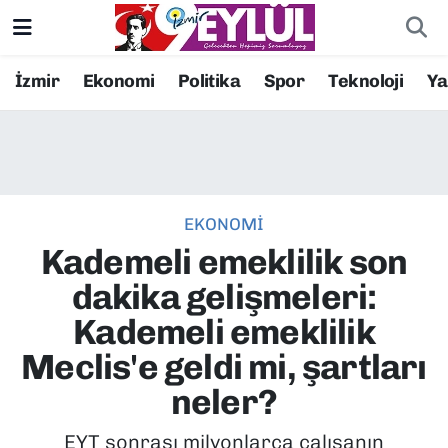
Resmi İlanlar
Konak Nöbetçi Eczaneler
İzmir
Ekonomi
Politika
Spor
Teknoloji
Y
BİLİM
Konak Hava Durumu
DÜNYA
Konak Trafik Yoğunluk Haritası
EKONOMİ
EĞİTİM
Süper Lig Puan Durumu ve Fikstür
Kademeli emeklilik son
EKONOMİ
Tüm Manşetler
dakika gelişmeleri:
Kademeli emeklilik
KÜLTÜR SANAT
Son Dakika Haberleri
Meclis'e geldi mi, şartları
MAGAZİN
Haber Arşivi
neler?
POLİTİKA
EYT sonrası milyonlarca çalışanın