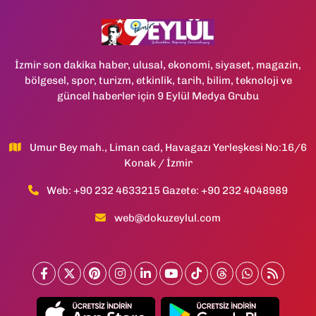
İzmir son dakika haber, ulusal, ekonomi, siyaset, magazin,
bölgesel, spor, turizm, etkinlik, tarih, bilim, teknoloji ve
güncel haberler için 9 Eylül Medya Grubu
Umur Bey mah., Liman cad, Havagazı Yerleşkesi No:16/6
Konak / İzmir
Web: +90 232 4633215 Gazete: +90 232 4048989
web@dokuzeylul.com