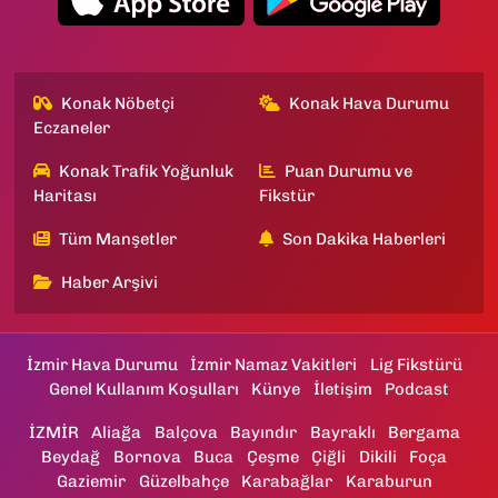
Konak Nöbetçi
Konak Hava Durumu
Eczaneler
Konak Trafik Yoğunluk
Puan Durumu ve
Haritası
Fikstür
Tüm Manşetler
Son Dakika Haberleri
Haber Arşivi
İzmir Hava Durumu
İzmir Namaz Vakitleri
Lig Fikstürü
Genel Kullanım Koşulları
Künye
İletişim
Podcast
İZMİR
Aliağa
Balçova
Bayındır
Bayraklı
Bergama
Beydağ
Bornova
Buca
Çeşme
Çiğli
Dikili
Foça
Gaziemir
Güzelbahçe
Karabağlar
Karaburun