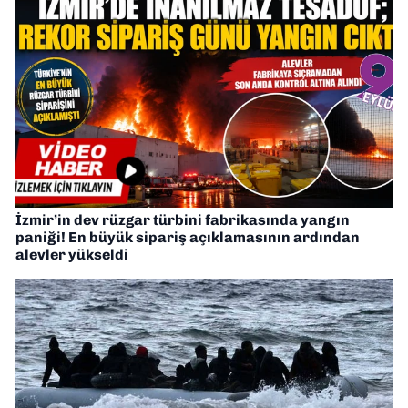
İzmir’in dev rüzgar türbini fabrikasında yangın
paniği! En büyük sipariş açıklamasının ardından
alevler yükseldi