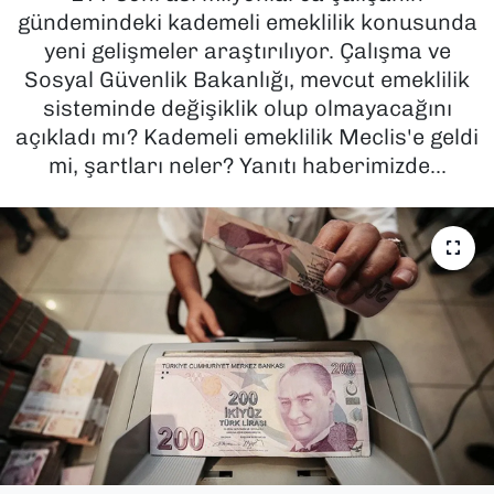
gündemindeki kademeli emeklilik konusunda
SAĞLIK
yeni gelişmeler araştırılıyor. Çalışma ve
Sosyal Güvenlik Bakanlığı, mevcut emeklilik
SPOR
sisteminde değişiklik olup olmayacağını
açıkladı mı? Kademeli emeklilik Meclis'e geldi
TEKNOLOJİ
mi, şartları neler? Yanıtı haberimizde...
YAŞAM
YEREL YÖNETİMLER