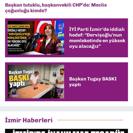
Başkan tutuklu, başkanvekili CHP’de: Meclis
çoğunluğu kimde?
İYİ Parti İzmir’de iddialı
hedef: “Dervişoğlu’nun
memleketinde en yüksek
oyu alacağız”
Başkan Tugay BASKI
yaptı
İzmir Haberleri