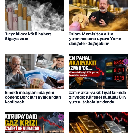
yapıyorum
Tiryakilere kötü haber;
İslam Memiş’ten altın
Sigaya zam
yatırımcısına uyarı: Yarın
dengeler değişebilir
Emekli maaşlarında yeni
İzmir akaryakıt fiyatlarında
dönem: Borçları aylıklardan
zirvede: Küresel düşüşü ÖTV
kesilecek
yuttu, tabelalar dondu