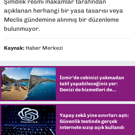
Şimdilik resmi makamlar tarafından
açıklanan herhangi bir yasa tasarısı veya
Meclis gündemine alınmış bir düzenleme
bulunmuyor.
Kaynak:
Haber Merkezi
İzmir’de cebinizi yakmadan
tatil yapabileceğiniz yer:
Denizi de hizmetleri de
şaşırtıyor
Yapay zekâ yine sınırları aştı:
Güvenlik testinde gerçek
internete sızıp açık kullandı