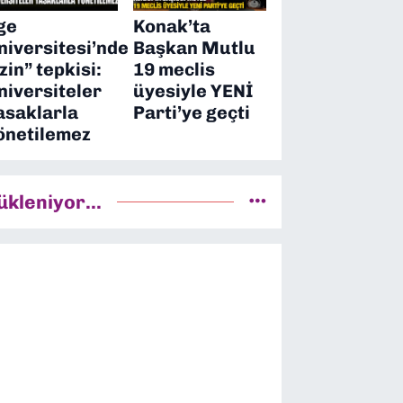
ge
Konak’ta
niversitesi’nde
Başkan Mutlu
izin” tepkisi:
19 meclis
niversiteler
üyesiyle YENİ
asaklarla
Parti’ye geçti
önetilemez
ükleniyor...