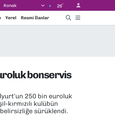
°
Konak
26
e
Yerel
Resmi İlanlar
euroluk bonservis
lyurt’un 250 bin euroluk
l-kırmızılı kulübün
belirsizliğe sürüklendi.