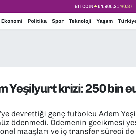
DOLAR
47,7436
%0.18
EURO
55,2510
%0.32
Ekonomi
Politika
Spor
Teknoloji
Yaşam
Türkiy
STERLİN
64,4811
%0.38
GRAM ALTIN
6648.99
%2.59
BİST100
13.773
%-19
BITCOIN
64.960,21
%0.87
Yeşilyurt krizi: 250 bin 
ye devrettiği genç futbolcu Adem Yeşi
enüz ödenmedi. Ödemenin gecikmesi yeşi
onel maaşları ve iç transfer süreci de 