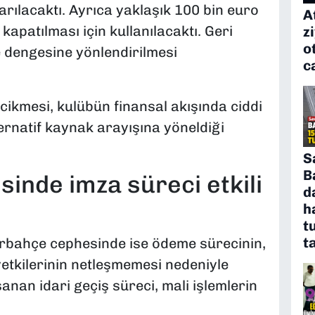
rılacaktı. Ayrıca yaklaşık 100 bin euro
A
apatılması için kullanılacaktı. Geri
z
o
e dengesine yönlendirilmesi
c
ikmesi, kulübün finansal akışında ciddi
ternatif kaynak arayışına yöneldiği
S
B
inde imza süreci etkili
d
h
t
t
nerbahçe cephesinde ise ödeme sürecinin,
etkilerinin netleşmemesi nedeniyle
aşanan idari geçiş süreci, mali işlemlerin