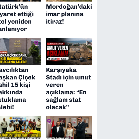
tatürk’ün
Mordoğan’daki
iyaret ettiği
imar planına
tel yeniden
itiraz!
anlanıyor
avcılıktan
Karşıyaka
aşkan Çiçek
Stadı için umut
ahil 15 kişi
veren
akkında
açıklama: “En
utuklama
sağlam stat
alebi!
olacak”