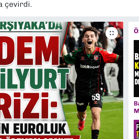
 çevirdi.
Ö
B
M