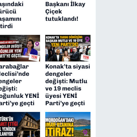
aşındaki
Başkanı İlkay
ürücü
Çiçek
aşamını
tutuklandı!
itirdi
arabağlar
Konak’ta siyasi
eclisi’nde
dengeler
engeler
değişti: Mutlu
eğişti:
ve 19 meclis
oğunluk YENİ
üyesi YENİ
arti’ye geçti
Parti’ye geçti