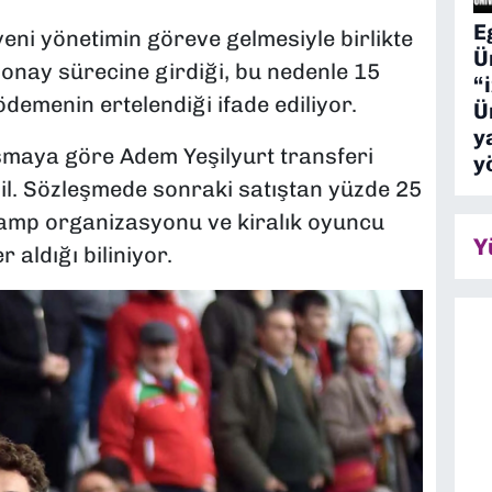
E
eni yönetimin göreve gelmesiyle birlikte
Ü
 onay sürecine girdiği, bu nedenle 15
“
demenin ertelendiği ifade ediliyor.
Ü
y
şmaya göre Adem Yeşilyurt transferi
y
eğil. Sözleşmede sonraki satıştan yüzde 25
amp organizasyonu ve kiralık oyuncu
Y
 aldığı biliniyor.