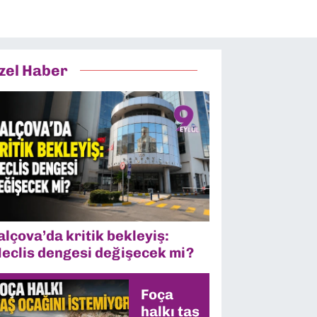
zel Haber
alçova’da kritik bekleyiş:
eclis dengesi değişecek mi?
Foça
halkı taş