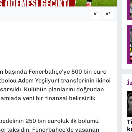
-
+
A
A
zon başında Fenerbahçe’ye 500 bin euro
bolcu Adem Yeşilyurt transferinin ikinci
İ
sarsıldı. Kulübün planlarını doğrudan
camiada yeni bir finansal belirsizlik
 bedelinin 250 bin euroluk ilk bölümü
T
k
nci taksidin, Fenerbahçe’de yaşanan