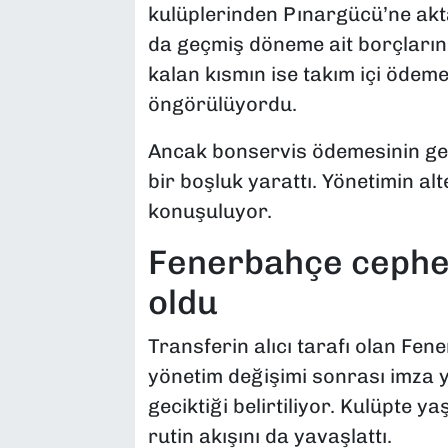
kulüplerinden Pınargücü’ne akta
da geçmiş döneme ait borçların k
kalan kısmın ise takım içi ödem
öngörülüyordu.
Ancak bonservis ödemesinin gec
bir boşluk yarattı. Yönetimin al
konuşuluyor.
Fenerbahçe cephes
oldu
Transferin alıcı tarafı olan Fe
yönetim değişimi sonrası imza y
geciktiği belirtiliyor. Kulüpte y
rutin akışını da yavaşlattı.