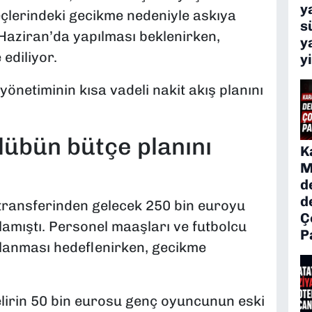
y
eçlerindeki gecikme nedeniyle askıya
s
 Haziran’da yapılması beklenirken,
y
ediliyor.
y
yönetiminin kısa vadeli nakit akış planını
lübün bütçe planını
K
M
d
d
 transferinden gelecek 250 bin euroyu
Ç
nlamıştı. Personel maaşları ve futbolcu
P
ılanması hedeflenirken, gecikme
irin 50 bin eurosu genç oyuncunun eski