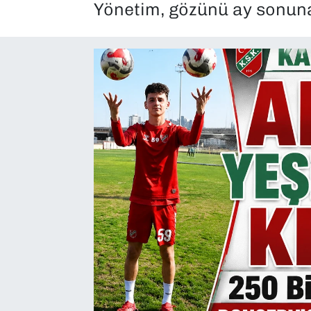
Yönetim, gözünü ay sonuna
SAĞLIK
SPOR
TEKNOLOJİ
YAŞAM
YEREL YÖNETİMLER