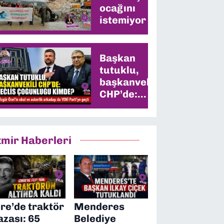
ocağını
istemiyor
Başkan
tutuklu,
başkanvekili
CHP’de:
Meclis
çoğunluğu
kimde?
zmir Haberleri
ire’de traktör
Menderes
azası: 65
Belediye