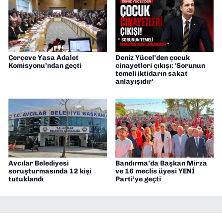
Çerçeve Yasa Adalet
Deniz Yücel’den çocuk
Komisyonu’ndan geçti
cinayetleri çıkışı: 'Sorunun
temeli iktidarın sakat
anlayışıdır'
Avcılar Belediyesi
Bandırma’da Başkan Mirza
soruşturmasında 12 kişi
ve 16 meclis üyesi YENİ
tutuklandı
Parti’ye geçti