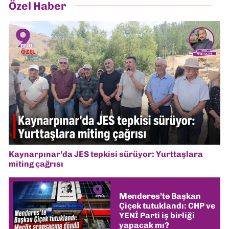
Özel Haber
Kaynarpınar’da JES tepkisi sürüyor: Yurttaşlara
miting çağrısı
Menderes’te Başkan
Çiçek tutuklandı: CHP ve
YENİ Parti iş birliği
yapacak mı?