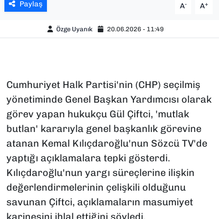
Paylaş
-
+
A
A
Özge Uyanık
20.06.2026 - 11:49
Cumhuriyet Halk Partisi'nin (CHP) seçilmiş
yönetiminde Genel Başkan Yardımcısı olarak
görev yapan hukukçu Gül Çiftci, 'mutlak
butlan' kararıyla genel başkanlık görevine
atanan Kemal Kılıçdaroğlu'nun Sözcü TV'de
yaptığı açıklamalara tepki gösterdi.
Kılıçdaroğlu'nun yargı süreçlerine ilişkin
değerlendirmelerinin çelişkili olduğunu
savunan Çiftci, açıklamaların masumiyet
karinesini ihlal ettiğini söyledi.