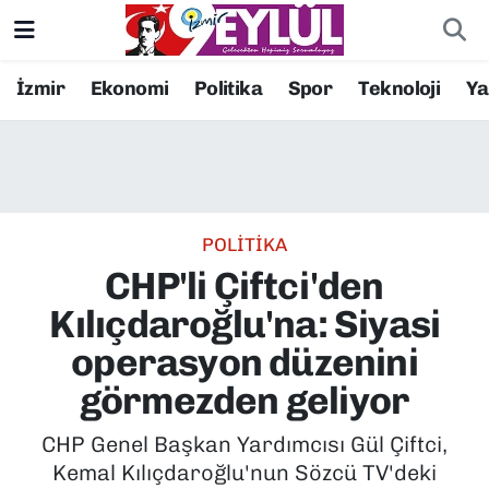
Resmi İlanlar
Konak Nöbetçi Eczaneler
İzmir
Ekonomi
Politika
Spor
Teknoloji
Y
BİLİM
Konak Hava Durumu
DÜNYA
Konak Trafik Yoğunluk Haritası
POLİTİKA
EĞİTİM
Süper Lig Puan Durumu ve Fikstür
CHP'li Çiftci'den
EKONOMİ
Tüm Manşetler
Kılıçdaroğlu'na: Siyasi
operasyon düzenini
KÜLTÜR SANAT
Son Dakika Haberleri
görmezden geliyor
MAGAZİN
Haber Arşivi
CHP Genel Başkan Yardımcısı Gül Çiftci,
Kemal Kılıçdaroğlu'nun Sözcü TV'deki
POLİTİKA