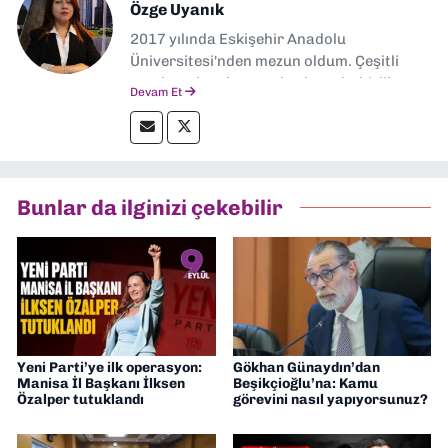
Özge Uyanık
2017 yılında Eskişehir Anadolu
Üniversitesi'nden mezun oldum. Çeşitli
yerel ve ulusal gazetelerde muhabirlik
Devam Et
yaptım. Özellikle emek, çevre, kent ve insan
hakları alanlarında haberler üretmeye
odaklanıyorum.
Bunlar da ilginizi çekebilir
Yeni Parti’ye ilk operasyon:
Gökhan Günaydın’dan
Manisa İl Başkanı İlksen
Beşikçioğlu’na: Kamu
Özalper tutuklandı
görevini nasıl yapıyorsunuz?