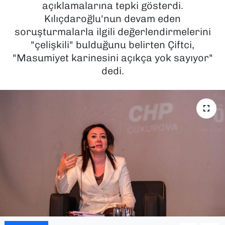
açıklamalarına tepki gösterdi.
Kılıçdaroğlu'nun devam eden
SAĞLIK
soruşturmalarla ilgili değerlendirmelerini
"çelişkili" bulduğunu belirten Çiftci,
SPOR
"Masumiyet karinesini açıkça yok sayıyor"
TEKNOLOJİ
dedi.
YAŞAM
YEREL YÖNETİMLER