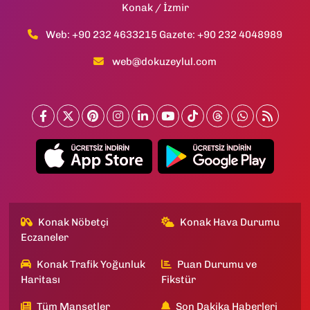
Konak / İzmir
Web: +90 232 4633215 Gazete: +90 232 4048989
web@dokuzeylul.com
Konak Nöbetçi
Konak Hava Durumu
Eczaneler
Konak Trafik Yoğunluk
Puan Durumu ve
Haritası
Fikstür
Tüm Manşetler
Son Dakika Haberleri