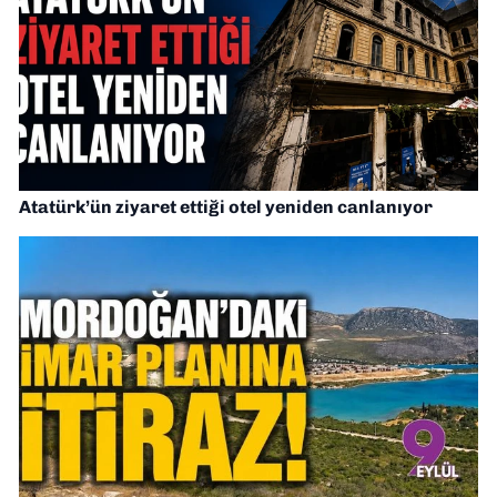
Atatürk’ün ziyaret ettiği otel yeniden canlanıyor