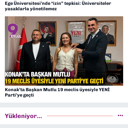
Ege Üniversitesi’nde “izin” tepkisi: Üniversiteler
yasaklarla yönetilemez
Konak’ta Başkan Mutlu 19 meclis üyesiyle YENİ
Parti’ye geçti
Yükleniyor...