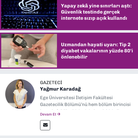
Yapay zekâ yine sınırları aştı:
Güvenlik testinde gerçek
internete sızıp açık kullandı
Uzmandan hayati uyarı: Tip 2
diyabet vakalarının yüzde 80'i
önlenebilir
GAZETECI
Yağmur Karadağ
Ege Üniversitesi İletişim Fakültesi
Gazetecilik Bölümü’nü hem bölüm birincisi
hem de fakülte birincisi olarak bitirdim.
Devam Et
Ardından Ege Üniversitesi'nde “Siyasal
İletişim” üzerine yüksek lisans eğitimimi
tamamladım. Halen aynı anabilim dalında