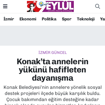
Resmi İlanlar
Konak Nöbetçi Eczaneler
İzmir
Ekonomi
Politika
Spor
Teknoloji
Y
BİLİM
Konak Hava Durumu
DÜNYA
Konak Trafik Yoğunluk Haritası
İZMİR GÜNCEL
EĞİTİM
Süper Lig Puan Durumu ve Fikstür
Konak’ta annelerin
EKONOMİ
Tüm Manşetler
yükünü hafifleten
dayanışma
KÜLTÜR SANAT
Son Dakika Haberleri
Konak Belediyesi’nin annelere yönelik sosyal
MAGAZİN
Haber Arşivi
destek projeleri ilçede büyük karşılık buldu.
Çocuk bakımından eğitim desteğine kadar
POLİTİKA