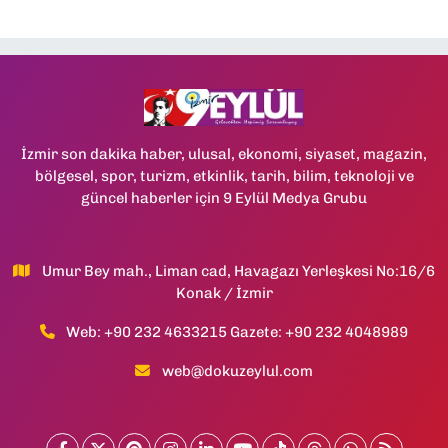
İzmir son dakika haber, ulusal, ekonomi, siyaset, magazin,
bölgesel, spor, turizm, etkinlik, tarih, bilim, teknoloji ve
güncel haberler için 9 Eylül Medya Grubu
Umur Bey mah., Liman cad, Havagazı Yerleşkesi No:16/6
Konak / İzmir
Web: +90 232 4633215 Gazete: +90 232 4048989
web@dokuzeylul.com