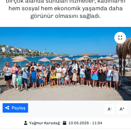
birçok alanda sunulan hizmetler, kadınların
hem sosyal hem ekonomik yaşamda daha
SAĞLIK
görünür olmasını sağladı.
SPOR
TEKNOLOJİ
YAŞAM
YEREL YÖNETİMLER
Paylaş
-
+
A
A
Yağmur Karadağ
10.05.2026 - 11:04