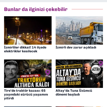
“İklim Krizi Haberciliği” üzerine doktora
eğitimim sürüyor. 9 Eylül'de “Haber
Bunlar da ilginizi çekebilir
Müdürü” olarak görev almaktayım. Hak
odaklı haberciliğe dair çalışmalar
yapıyorum
İzmirliler dikkat! 14 ilçede
İzmirli dev zarar açıkladı
elektrikler kesilecek
Tire’de traktör kazası: 65
Altay’da Tuna Üzümcü
yaşındaki sürücü yaşamını
dönemi başladı
yitirdi