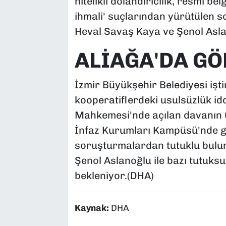
nitelikli dolandırıcılık, resmi b
ihmali' suçlarından yürütülen 
Heval Savaş Kaya ve Şenol Aslan
ALİAĞA'DA G
İzmir Büyükşehir Belediyesi iş
kooperatiflerdeki usulsüzlük iddi
Mahkemesi'nde açılan davanın 
İnfaz Kurumları Kampüsü'nde 
soruşturmalardan tutuklu bulu
Şenol Aslanoğlu ile bazı tutuksu
bekleniyor.(DHA)
Kaynak:
DHA