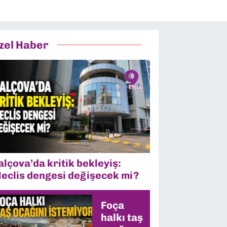
zel Haber
alçova’da kritik bekleyiş:
eclis dengesi değişecek mi?
Foça
halkı taş