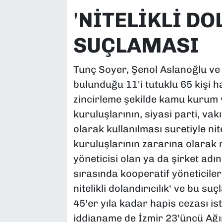
'
NİTELİKLİ DO
SUÇLAMASI
Tunç Soyer, Şenol Aslanoğlu ve
bulunduğu 11'i tutuklu 65 kişi h
zincirleme şekilde kamu kurum 
kuruluşlarının, siyasi parti, vak
olarak kullanılması suretiyle nit
kuruluşlarının zararına olarak nit
yöneticisi olan ya da şirket adın
sırasında kooperatif yöneticiler
nitelikli dolandırıcılık' ve bu s
45'er yıla kadar hapis cezası is
iddianame de İzmir 23'üncü Ağ