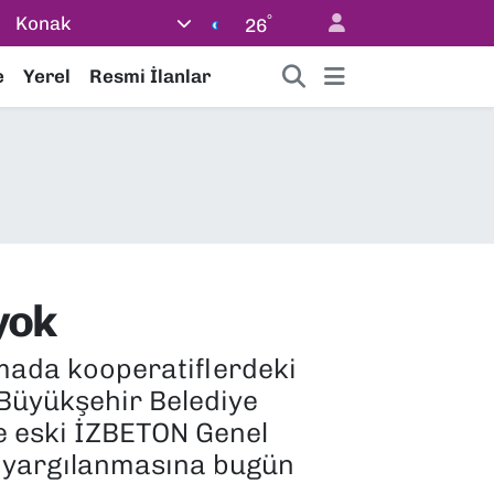
°
Konak
26
e
Yerel
Resmi İlanlar
yok
rmada kooperatiflerdeki
r Büyükşehir Belediye
ve eski İZBETON Genel
n yargılanmasına bugün