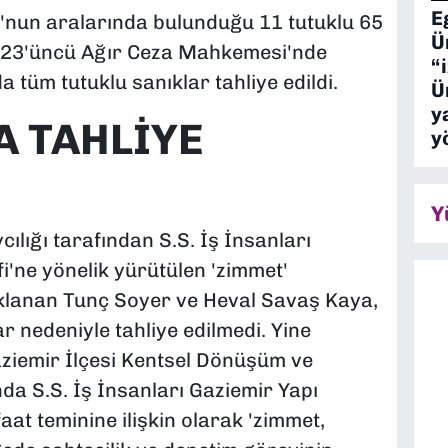
E
u'nun aralarında bulunduğu 11 tutuklu 65
Ü
r 23'üncü Ağır Ceza Mahkemesi'nde
“
 tüm tutuklu sanıklar tahliye edildi.
Ü
y
A TAHLİYE
y
Y
lığı tarafından S.S. İş İnsanları
'ne yönelik yürütülen 'zimmet'
lanan Tunç Soyer ve Heval Savaş Kaya,
 nedeniyle tahliye edilmedi. Yine
ziemir İlçesi Kentsel Dönüşüm ve
da S.S. İş İnsanları Gaziemir Yapı
aat teminine ilişkin olarak 'zimmet,