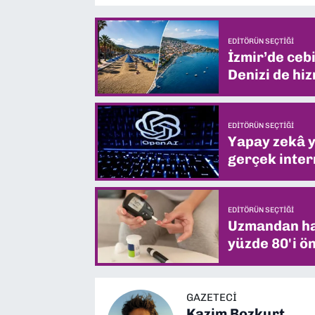
EDITÖRÜN SEÇTIĞI
İzmir’de ceb
Denizi de hiz
EDITÖRÜN SEÇTIĞI
Yapay zekâ yi
gerçek intern
EDITÖRÜN SEÇTIĞI
Uzmandan hay
yüzde 80'i ön
GAZETECI
Kazim Bozkurt