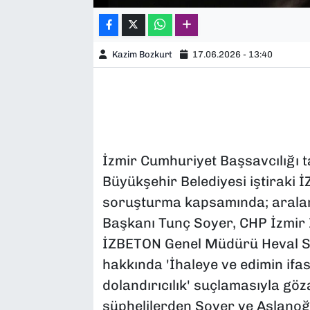
Kazim Bozkurt
17.06.2026 - 13:40
İzmir Cumhuriyet Başsavcılığı 
Büyükşehir Belediyesi iştiraki 
soruşturma kapsamında; aralar
Başkanı Tunç Soyer, CHP İzmir İ
İZBETON Genel Müdürü Heval Sa
hakkında 'İhaleye ve edimin ifası
dolandırıcılık' suçlamasıyla göza
şüphelilerden Soyer ve Aslanoğ