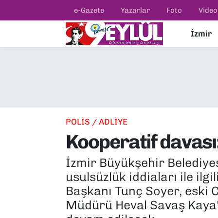
e-Gazete
Yazarlar
Foto
Video
İzmir
Resmi İlanlar
Konak Nöbetçi Eczaneler
BİLİM
Konak Hava Durumu
DÜNYA
Konak Trafik Yoğunluk Haritası
EĞİTİM
Süper Lig Puan Durumu ve Fikstür
POLİS / ADLİYE
Kooperatif davası:
EKONOMİ
Tüm Manşetler
İzmir Büyükşehir Belediye
KÜLTÜR SANAT
Son Dakika Haberleri
usulsüzlük iddiaları ile il
MAGAZİN
Haber Arşivi
Başkanı Tunç Soyer, eski 
Müdürü Heval Savaş Kaya'
POLİTİKA