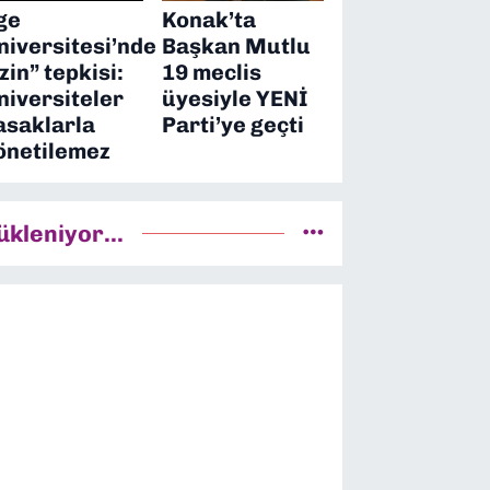
ge
Konak’ta
niversitesi’nde
Başkan Mutlu
izin” tepkisi:
19 meclis
niversiteler
üyesiyle YENİ
asaklarla
Parti’ye geçti
önetilemez
ükleniyor...