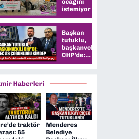
ocağını
istemiyor
Başkan
tutuklu,
başkanvekili
CHP’de:
Meclis
çoğunluğu
kimde?
zmir Haberleri
ire’de traktör
Menderes
azası: 65
Belediye