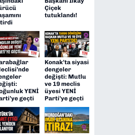
aşındaki
Başkanı İlkay
ürücü
Çiçek
aşamını
tutuklandı!
itirdi
arabağlar
Konak’ta siyasi
eclisi’nde
dengeler
engeler
değişti: Mutlu
eğişti:
ve 19 meclis
oğunluk YENİ
üyesi YENİ
arti’ye geçti
Parti’ye geçti