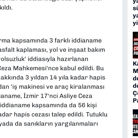
y
ıldı.
s
y
I
y
rma kapsamında 3 farklı iddianame
'asfalt kaplaması, yol ve inşaat bakım
olsuzluk' iddiasıyla hazırlanan
K
 Ceza Mahkemesi'nce kabul edildi. Bu
M
akkında 3 yıldan 14 yıla kadar hapis
d
d
ndan 'iş makinesi ve araç kiralanması
Ç
dianame, İzmir 17'nci Asliye Ceza
P
 iddianame kapsamında da 56 kişi
adar hapis cezası talep edildi. Tutuklu
yada da sanıkların yargılanmaları