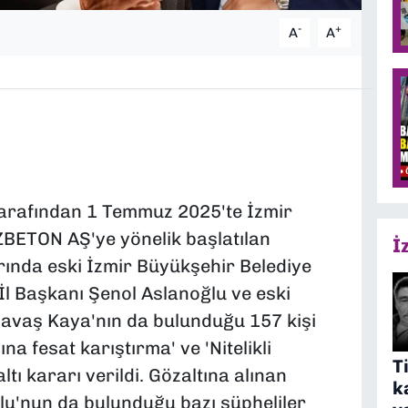
-
+
A
A
tarafından 1 Temmuz 2025'te İzmir
İZBETON AŞ'ye yönelik başlatılan
İ
ında eski İzmir Büyükşehir Belediye
l Başkanı Şenol Aslanoğlu ve eski
vaş Kaya'nın da bulunduğu 157 kişi
na fesat karıştırma' ve 'Nitelikli
T
ltı kararı verildi. Gözaltına alınan
k
lu'nun da bulunduğu bazı şüpheliler