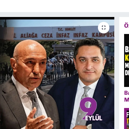
Ö
B
M