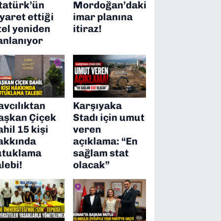
tatürk’ün
Mordoğan’daki
iyaret ettiği
imar planına
tel yeniden
itiraz!
anlanıyor
avcılıktan
Karşıyaka
aşkan Çiçek
Stadı için umut
ahil 15 kişi
veren
akkında
açıklama: “En
utuklama
sağlam stat
alebi!
olacak”