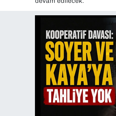
devam edilecek.
SAĞLIK
SPOR
TEKNOLOJİ
YAŞAM
YEREL YÖNETİMLER