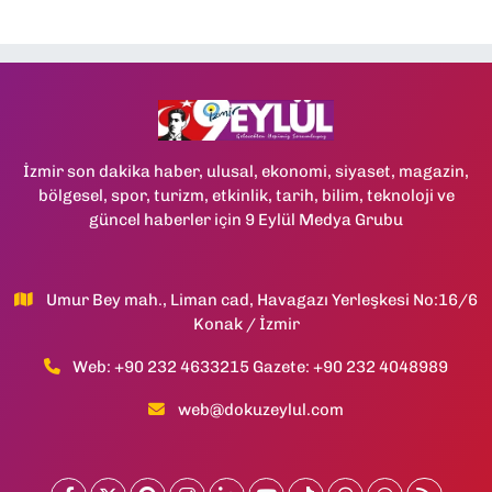
İzmir son dakika haber, ulusal, ekonomi, siyaset, magazin,
bölgesel, spor, turizm, etkinlik, tarih, bilim, teknoloji ve
güncel haberler için 9 Eylül Medya Grubu
Umur Bey mah., Liman cad, Havagazı Yerleşkesi No:16/6
Konak / İzmir
Web: +90 232 4633215 Gazete: +90 232 4048989
web@dokuzeylul.com