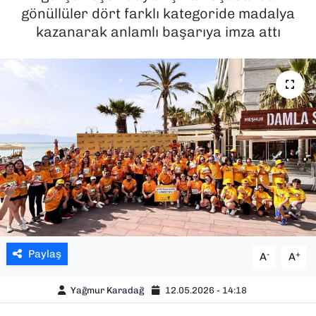
gönüllüler dört farklı kategoride madalya
SAĞLIK
kazanarak anlamlı başarıya imza attı
SPOR
TEKNOLOJİ
YAŞAM
YEREL YÖNETİMLER
Paylaş
-
+
A
A
Yağmur Karadağ
12.05.2026 - 14:18