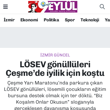
Resmi İlanlar
Konak Nöbetçi Eczaneler
İzmir
Ekonomi
Politika
Spor
Teknoloji
Y
BİLİM
Konak Hava Durumu
DÜNYA
Konak Trafik Yoğunluk Haritası
İZMİR GÜNCEL
EĞİTİM
Süper Lig Puan Durumu ve Fikstür
LÖSEV gönüllüleri
EKONOMİ
Tüm Manşetler
Çeşme’de iyilik için koştu
KÜLTÜR SANAT
Son Dakika Haberleri
Çeşme Yarı Maratonu’nda parkura çıkan
LÖSEV gönüllüleri, lösemili çocukların eğitim
MAGAZİN
Haber Arşivi
bursuna destek olmak için ter döktü. “Biz
Koşalım Onlar Okusun” sloganıyla
POLİTİKA
gerçekleşen dayanışma koşusunda