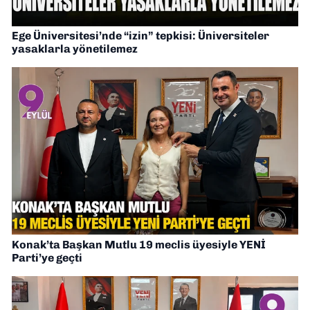
Ege Üniversitesi’nde “izin” tepkisi: Üniversiteler
yasaklarla yönetilemez
Konak’ta Başkan Mutlu 19 meclis üyesiyle YENİ
Parti’ye geçti