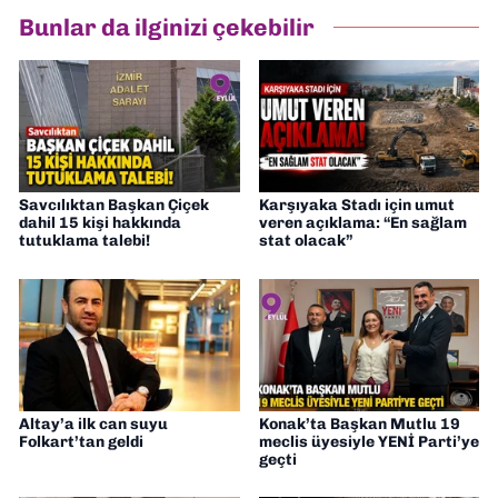
eğitimim sürüyor. 9 Eylül'de “Haber
Bunlar da ilginizi çekebilir
Müdürü” olarak görev almaktayım. Hak
odaklı haberciliğe dair çalışmalar
yapıyorum
Savcılıktan Başkan Çiçek
Karşıyaka Stadı için umut
dahil 15 kişi hakkında
veren açıklama: “En sağlam
tutuklama talebi!
stat olacak”
Altay’a ilk can suyu
Konak’ta Başkan Mutlu 19
Folkart’tan geldi
meclis üyesiyle YENİ Parti’ye
geçti