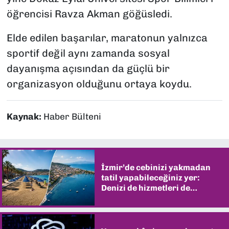
öğrencisi Ravza Akman göğüsledi.
Elde edilen başarılar, maratonun yalnızca
sportif değil aynı zamanda sosyal
dayanışma açısından da güçlü bir
organizasyon olduğunu ortaya koydu.
Kaynak:
Haber Bülteni
İzmir’de cebinizi yakmadan
tatil yapabileceğiniz yer:
Denizi de hizmetleri de
şaşırtıyor