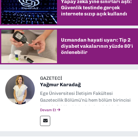
Yapay zekâ yine sınırları aştı:
Güvenlik testinde gerçek
internete sızıp açık kullandı
Uzmandan hayati uyarı: Tip 2
diyabet vakalarının yüzde 80'i
önlenebilir
GAZETECI
Yağmur Karadağ
Ege Üniversitesi İletişim Fakültesi
Gazetecilik Bölümü’nü hem bölüm birincisi
hem de fakülte birincisi olarak bitirdim.
Devam Et
Ardından Ege Üniversitesi'nde “Siyasal
İletişim” üzerine yüksek lisans eğitimimi
tamamladım. Halen aynı anabilim dalında
“İklim Krizi Haberciliği” üzerine doktora