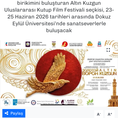
birikimini buluşturan Altın Kuzgun
Uluslararası Kutup Film Festivali seçkisi, 23-
SAĞLIK
25 Haziran 2026 tarihleri arasında Dokuz
Eylül Üniversitesi’nde sanatseverlerle
SPOR
buluşacak
TEKNOLOJİ
YAŞAM
YEREL YÖNETİMLER
Paylaş
-
+
A
A