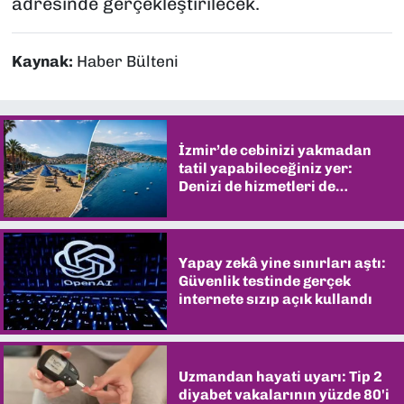
adresinde gerçekleştirilecek.
Kaynak:
Haber Bülteni
İzmir’de cebinizi yakmadan
tatil yapabileceğiniz yer:
Denizi de hizmetleri de
şaşırtıyor
Yapay zekâ yine sınırları aştı:
Güvenlik testinde gerçek
internete sızıp açık kullandı
Uzmandan hayati uyarı: Tip 2
diyabet vakalarının yüzde 80'i