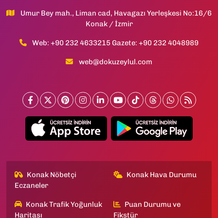
Umur Bey mah., Liman cad, Havagazı Yerleşkesi No:16/6
Konak / İzmir
Web: +90 232 4633215 Gazete: +90 232 4048989
web@dokuzeylul.com
Konak Nöbetçi
Konak Hava Durumu
Eczaneler
Konak Trafik Yoğunluk
Puan Durumu ve
Haritası
Fikstür