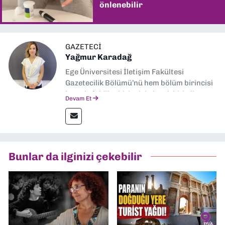
önlenebilir
GAZETECI
Yağmur Karadağ
Ege Üniversitesi İletişim Fakültesi
Gazetecilik Bölümü’nü hem bölüm birincisi
hem de fakülte birincisi olarak bitirdim.
Devam Et
Ardından Ege Üniversitesi'nde “Siyasal
İletişim” üzerine yüksek lisans eğitimimi
tamamladım. Halen aynı anabilim dalında
“İklim Krizi Haberciliği” üzerine doktora
eğitimim sürüyor. 9 Eylül'de “Haber
Bunlar da ilginizi çekebilir
Müdürü” olarak görev almaktayım. Hak
odaklı haberciliğe dair çalışmalar
yapıyorum