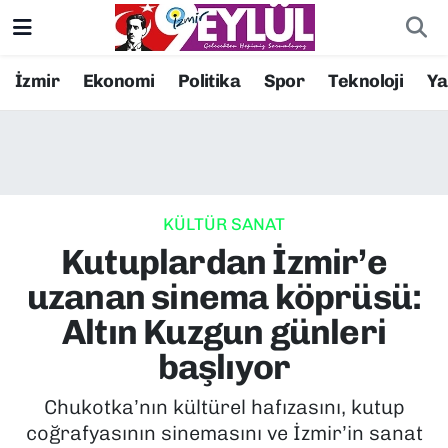
Resmi İlanlar
Konak Nöbetçi Eczaneler
İzmir
Ekonomi
Politika
Spor
Teknoloji
Y
BİLİM
Konak Hava Durumu
DÜNYA
Konak Trafik Yoğunluk Haritası
KÜLTÜR SANAT
EĞİTİM
Süper Lig Puan Durumu ve Fikstür
Kutuplardan İzmir’e
EKONOMİ
Tüm Manşetler
uzanan sinema köprüsü:
Altın Kuzgun günleri
KÜLTÜR SANAT
Son Dakika Haberleri
başlıyor
MAGAZİN
Haber Arşivi
Chukotka’nın kültürel hafızasını, kutup
coğrafyasının sinemasını ve İzmir’in sanat
POLİTİKA