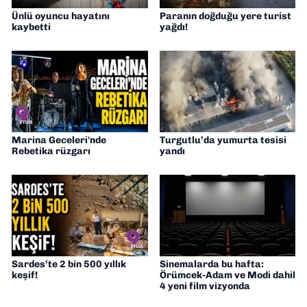
Ünlü oyuncu hayatını
Paranın doğduğu yere turist
kaybetti
yağdı!
Marina Geceleri'nde
Turgutlu’da yumurta tesisi
Rebetika rüzgarı
yandı
Sardes’te 2 bin 500 yıllık
Sinemalarda bu hafta:
keşif!
Örümcek-Adam ve Modi dahil
4 yeni film vizyonda