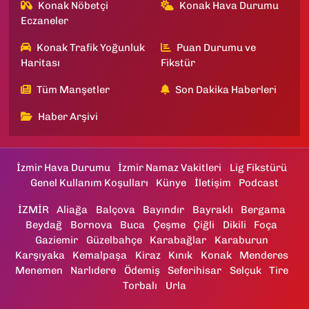
Konak Nöbetçi
Konak Hava Durumu
Eczaneler
Konak Trafik Yoğunluk
Puan Durumu ve
Haritası
Fikstür
Tüm Manşetler
Son Dakika Haberleri
Haber Arşivi
İzmir Hava Durumu
İzmir Namaz Vakitleri
Lig Fikstürü
Genel Kullanım Koşulları
Künye
İletişim
Podcast
İZMİR
Aliağa
Balçova
Bayındır
Bayraklı
Bergama
Beydağ
Bornova
Buca
Çeşme
Çiğli
Dikili
Foça
Gaziemir
Güzelbahçe
Karabağlar
Karaburun
Karşıyaka
Kemalpaşa
Kiraz
Kınık
Konak
Menderes
Menemen
Narlıdere
Ödemiş
Seferihisar
Selçuk
Tire
Torbalı
Urla