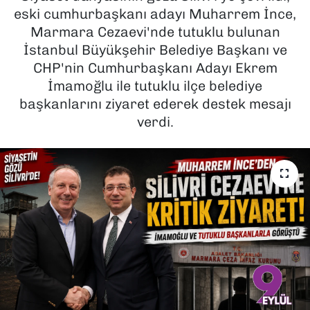
eski cumhurbaşkanı adayı Muharrem İnce,
SAĞLIK
Marmara Cezaevi'nde tutuklu bulunan
İstanbul Büyükşehir Belediye Başkanı ve
SPOR
CHP'nin Cumhurbaşkanı Adayı Ekrem
İmamoğlu ile tutuklu ilçe belediye
TEKNOLOJİ
başkanlarını ziyaret ederek destek mesajı
verdi.
YAŞAM
YEREL YÖNETİMLER