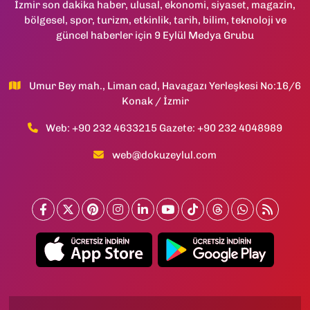
İzmir son dakika haber, ulusal, ekonomi, siyaset, magazin,
bölgesel, spor, turizm, etkinlik, tarih, bilim, teknoloji ve
güncel haberler için 9 Eylül Medya Grubu
Umur Bey mah., Liman cad, Havagazı Yerleşkesi No:16/6
Konak / İzmir
Web: +90 232 4633215 Gazete: +90 232 4048989
web@dokuzeylul.com