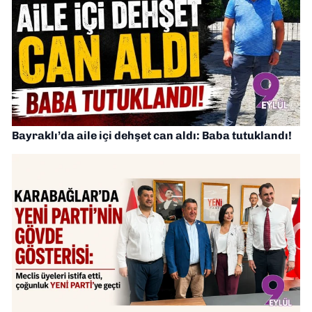
Bayraklı’da aile içi dehşet can aldı: Baba tutuklandı!