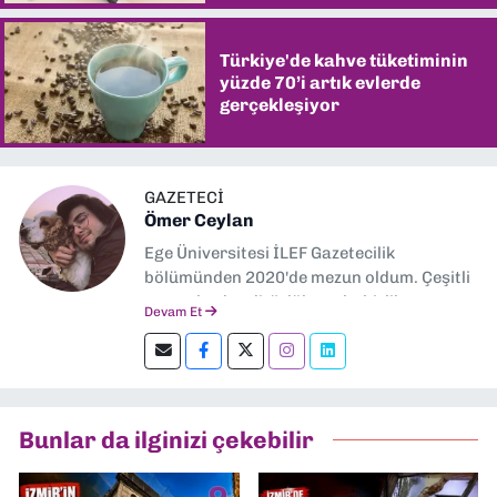
Türkiye'de kahve tüketiminin
yüzde 70’i artık evlerde
gerçekleşiyor
GAZETECİ
Ömer Ceylan
Ege Üniversitesi İLEF Gazetecilik
bölümünden 2020'de mezun oldum. Çeşitli
gazetelerde editörlük, muhabirlik yaptım.
Devam Et
Şu an kültür-sanat muhabirliği ve
editörlük yapıyorum.
Bunlar da ilginizi çekebilir