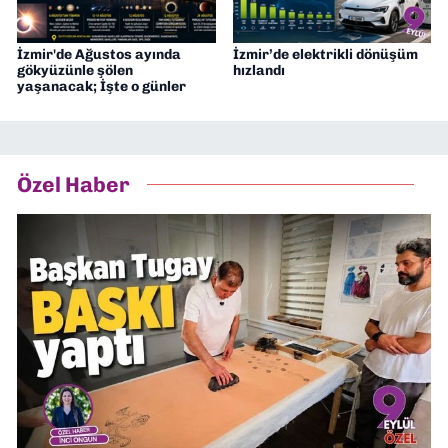
İzmir'de Ağustos ayında
İzmir’de elektrikli dönüşüm
gökyüzünle şölen
hızlandı
yaşanacak; İşte o günler
Özel Haber