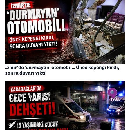
İzmir'de 'durmayan' otomobil... Önce kepengi kırdı,
sonra duvarı yıktı!