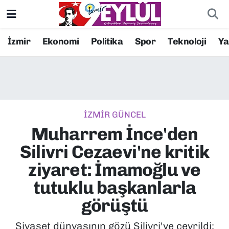
Resmi İlanlar
Konak Nöbetçi Eczaneler
İzmir
Ekonomi
Politika
Spor
Teknoloji
Y
BİLİM
Konak Hava Durumu
DÜNYA
Konak Trafik Yoğunluk Haritası
İZMİR GÜNCEL
EĞİTİM
Süper Lig Puan Durumu ve Fikstür
Muharrem İnce'den
EKONOMİ
Tüm Manşetler
Silivri Cezaevi'ne kritik
ziyaret: İmamoğlu ve
KÜLTÜR SANAT
Son Dakika Haberleri
tutuklu başkanlarla
MAGAZİN
Haber Arşivi
görüştü
POLİTİKA
Siyaset dünyasının gözü Silivri'ye çevrildi;