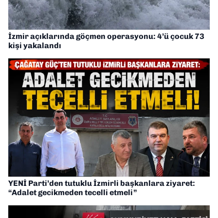
İzmir açıklarında göçmen operasyonu: 4’ü çocuk 73
kişi yakalandı
YENİ Parti’den tutuklu İzmirli başkanlara ziyaret:
“Adalet gecikmeden tecelli etmeli”