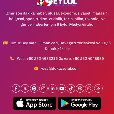
İzmir son dakika haber, ulusal, ekonomi, siyaset, magazin,
bölgesel, spor, turizm, etkinlik, tarih, bilim, teknoloji ve
güncel haberler için 9 Eylül Medya Grubu
Umur Bey mah., Liman cad, Havagazı Yerleşkesi No:16/6
Konak / İzmir
Web: +90 232 4633215 Gazete: +90 232 4048989
web@dokuzeylul.com