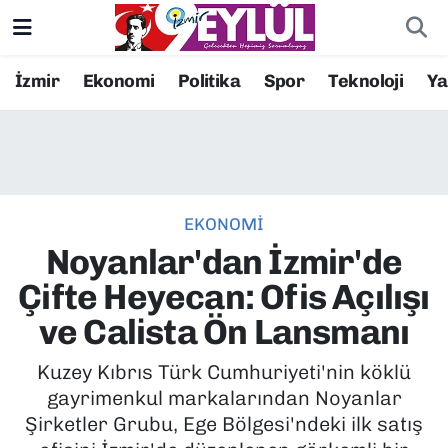
Resmi İlanlar
Konak Nöbetçi Eczaneler
İzmir
Ekonomi
Politika
Spor
Teknoloji
Y
BİLİM
Konak Hava Durumu
DÜNYA
Konak Trafik Yoğunluk Haritası
EKONOMİ
EĞİTİM
Süper Lig Puan Durumu ve Fikstür
Noyanlar'dan İzmir'de
EKONOMİ
Tüm Manşetler
Çifte Heyecan: Ofis Açılışı
ve Calista Ön Lansmanı
KÜLTÜR SANAT
Son Dakika Haberleri
Kuzey Kıbrıs Türk Cumhuriyeti'nin köklü
MAGAZİN
Haber Arşivi
gayrimenkul markalarından Noyanlar
Şirketler Grubu, Ege Bölgesi'ndeki ilk satış
POLİTİKA