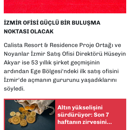
İZMİR OFİSİ GÜÇLÜ BİR BULUŞMA
NOKTASI OLACAK
Calista Resort & Residence Proje Ortağı ve
Noyanlar İzmir Satış Ofisi Direktörü Hüseyin
Akyar ise 53 yıllık şirket geçmişinin
ardından Ege Bölgesi'ndeki ilk satış ofisini
İzmir'de açmanın gururunu yaşadıklarını
söyledi.
Altın yükselişini
sürdürüyor: Son 7
haftanın zirvesini
gördü