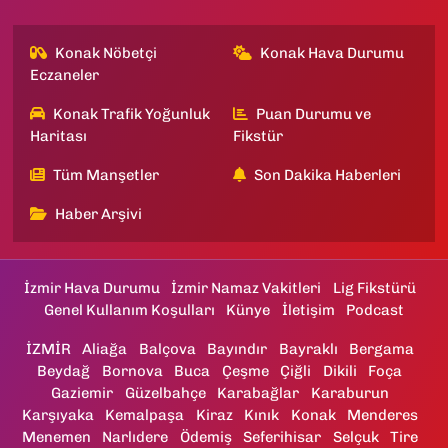
Konak Nöbetçi
Konak Hava Durumu
Eczaneler
Konak Trafik Yoğunluk
Puan Durumu ve
Haritası
Fikstür
Tüm Manşetler
Son Dakika Haberleri
Haber Arşivi
İzmir Hava Durumu
İzmir Namaz Vakitleri
Lig Fikstürü
Genel Kullanım Koşulları
Künye
İletişim
Podcast
İZMİR
Aliağa
Balçova
Bayındır
Bayraklı
Bergama
Beydağ
Bornova
Buca
Çeşme
Çiğli
Dikili
Foça
Gaziemir
Güzelbahçe
Karabağlar
Karaburun
Karşıyaka
Kemalpaşa
Kiraz
Kınık
Konak
Menderes
Menemen
Narlıdere
Ödemiş
Seferihisar
Selçuk
Tire