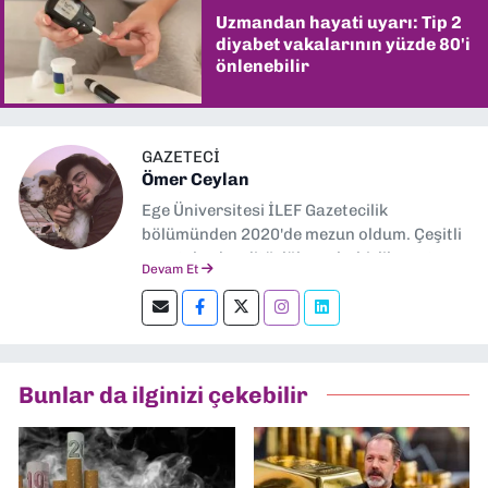
Uzmandan hayati uyarı: Tip 2
diyabet vakalarının yüzde 80'i
önlenebilir
GAZETECİ
Ömer Ceylan
Ege Üniversitesi İLEF Gazetecilik
bölümünden 2020'de mezun oldum. Çeşitli
gazetelerde editörlük, muhabirlik yaptım.
Devam Et
Şu an kültür-sanat muhabirliği ve
editörlük yapıyorum.
Bunlar da ilginizi çekebilir