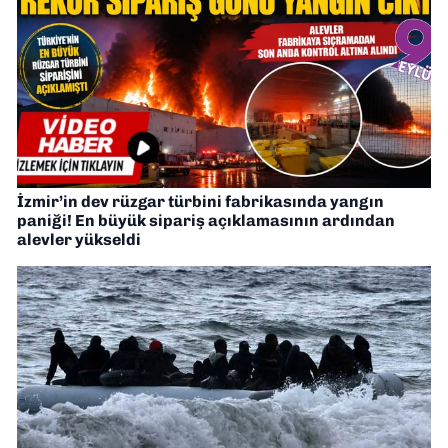
İzmir’in dev rüzgar türbini fabrikasında yangın
paniği! En büyük sipariş açıklamasının ardından
alevler yükseldi