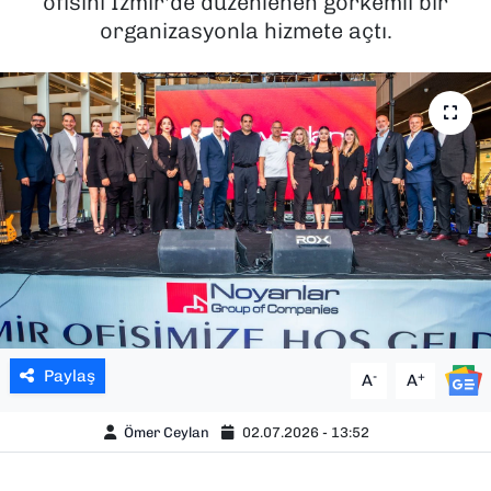
ofisini İzmir'de düzenlenen görkemli bir
organizasyonla hizmete açtı.
SAĞLIK
SPOR
TEKNOLOJİ
YAŞAM
YEREL YÖNETİMLER
Paylaş
-
+
A
A
Ömer Ceylan
02.07.2026 - 13:52