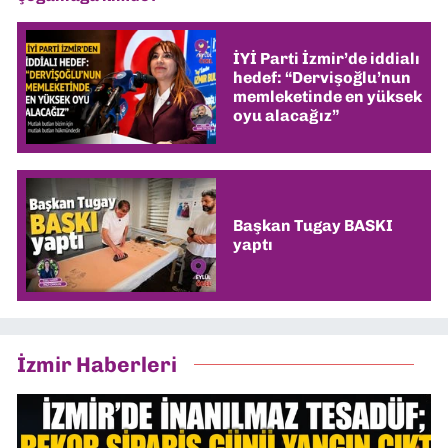
İYİ Parti İzmir’de iddialı
hedef: “Dervişoğlu’nun
memleketinde en yüksek
oyu alacağız”
Başkan Tugay BASKI
yaptı
İzmir Haberleri