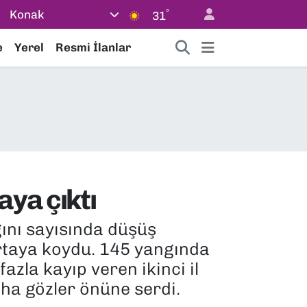
°
Konak
31
e
Yerel
Resmi İlanlar
aya çıktı
ını sayısında düşüş
rtaya koydu. 145 yangında
azla kayıp veren ikinci il
aha gözler önüne serdi.