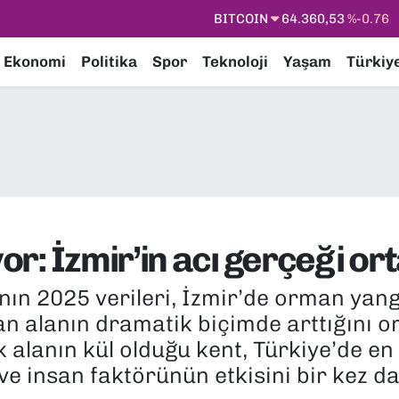
DOLAR
47,7069
%0.17
EURO
55,0265
%0.01
Ekonomi
Politika
Spor
Teknoloji
Yaşam
Türkiy
STERLİN
64,1897
%0.02
GRAM ALTIN
6574.81
%1.44
BİST100
13.887
%64
BITCOIN
64.360,53
%-0.76
r: İzmir’in acı gerçeği ort
nın 2025 verileri, İzmir’de orman yang
 alanın dramatik biçimde arttığını o
alanın kül olduğu kent, Türkiye’de en f
 ve insan faktörünün etkisini bir kez d