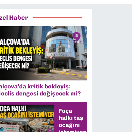
zel Haber
alçova’da kritik bekleyiş:
eclis dengesi değişecek mi?
Foça
halkı taş
ocağını
istemiyor