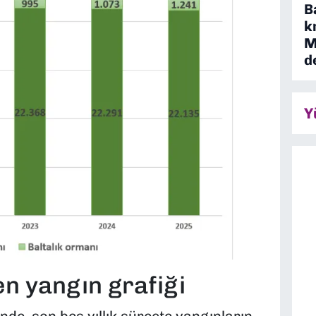
B
k
M
d
Y
en yangın grafiği