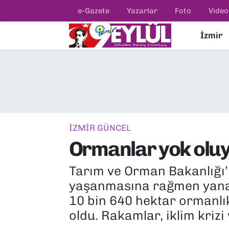
e-Gazete
Yazarlar
Foto
Video
İzmir
Resmi İlanlar
Konak Nöbetçi Eczaneler
BİLİM
Konak Hava Durumu
DÜNYA
Konak Trafik Yoğunluk Haritası
EĞİTİM
Süper Lig Puan Durumu ve Fikstür
İZMİR GÜNCEL
Ormanlar yok oluyo
EKONOMİ
Tüm Manşetler
Tarım ve Orman Bakanlığı’
KÜLTÜR SANAT
Son Dakika Haberleri
yaşanmasına rağmen yanan
MAGAZİN
Haber Arşivi
10 bin 640 hektar ormanlık 
oldu. Rakamlar, iklim krizi
POLİTİKA