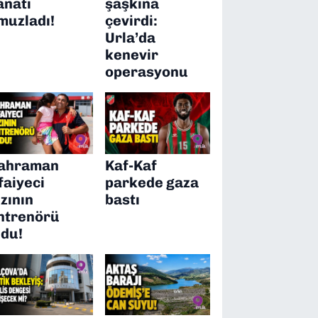
anatı
şaşkına
muzladı!
çevirdi:
Urla’da
kenevir
operasyonu
ahraman
Kaf-Kaf
tfaiyeci
parkede gaza
ızının
bastı
ntrenörü
ldu!