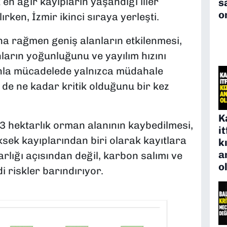
k en ağır kayıpların yaşandığı iller
s
o
ırken, İzmir ikinci sıraya yerleşti.
ına rağmen geniş alanların etkilenmesi,
nların yoğunluğunu ve yayılım hızını
nla mücadelede yalnızca müdahale
in de ne kadar kritik olduğunu bir kez
K
3 hektarlık orman alanının kaybedilmesi,
i
ksek kayıplarından biri olarak kayıtlara
k
a
rlığı açısından değil, karbon salımı ve
o
i riskler barındırıyor.