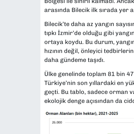
Bölgesi ile sınırlı kalmadı. Anca
arasında Bilecik ilk sırada yer al
Bilecik’te daha az yangın sayıs
tıpkı İzmir’de olduğu gibi yangı
ortaya koydu. Bu durum, yangı
hızının değil, önleyici tedbirler
daha gündeme taşıdı.
Ülke genelinde toplam 81 bin 47
Türkiye’nin son yıllardaki en yü
geçti. Bu tablo, sadece orman va
ekolojik denge açısından da cidd