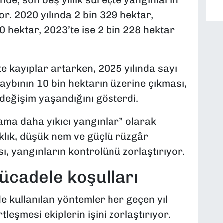
ğinde, son beş yıllık süreçte yangınların
yor. 2020 yılında 2 bin 329 hektar,
 hektar, 2023’te ise 2 bin 228 hektar
te kayıplar artarken, 2025 yılında sayı
ybının 10 bin hektarın üzerine çıkması,
r değişim yaşandığını gösterdi.
ama daha yıkıcı yangınlar” olarak
aklık, düşük nem ve güçlü rüzgâr
ı, yangınların kontrolünü zorlaştırıyor.
cadele koşulları
 kullanılan yöntemler her geçen yıl
tleşmesi ekiplerin işini zorlaştırıyor.