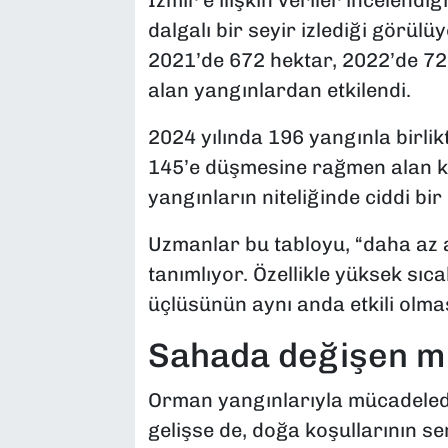
İzmir’e ilişkin veriler incelendi
dalgalı bir seyir izlediği görülü
2021’de 672 hektar, 2022’de 720
alan yangınlardan etkilendi.
2024 yılında 196 yangınla birlik
145’e düşmesine rağmen alan ka
yangınların niteliğinde ciddi bi
Uzmanlar bu tabloyu, “daha az 
tanımlıyor. Özellikle yüksek sıc
üçlüsünün aynı anda etkili olmas
Sahada değişen mü
Orman yangınlarıyla mücadelede
gelişse de, doğa koşullarının ser