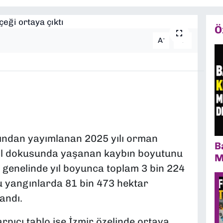
Ö
-
+
A
A
ından yayımlanan 2025 yılı orman
B
eşil dokusunda yaşanan kaybın boyutunu
M
 genelinde yıl boyunca toplam 3 bin 224
u yangınlarda 81 bin 473 hektar
andı.
rpıcı tablo ise İzmir özelinde ortaya