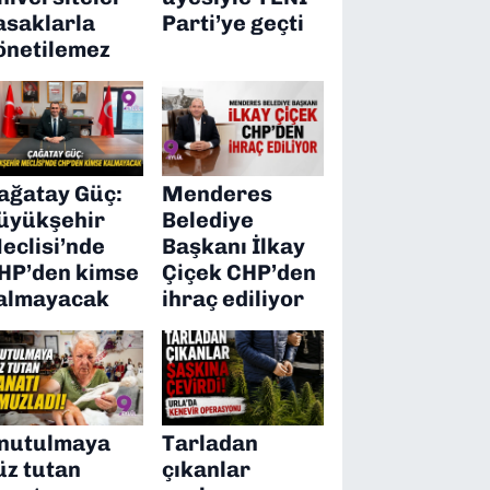
asaklarla
Parti’ye geçti
önetilemez
ağatay Güç:
Menderes
üyükşehir
Belediye
eclisi’nde
Başkanı İlkay
HP’den kimse
Çiçek CHP’den
almayacak
ihraç ediliyor
nutulmaya
Tarladan
üz tutan
çıkanlar