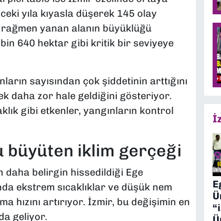
nceki yıla kıyasla düşerek 145 olay
a rağmen yanan alanın büyüklüğü
bin 640 hektar gibi kritik bir seviyeye
ların sayısından çok şiddetinin arttığını
k daha zor hale geldiğini gösteriyor.
aklık gibi etkenler, yangınların kontrol
İ
yu büyüten iklim gerçeği
in daha belirgin hissedildiği Ege
E
rında ekstrem sıcaklıklar ve düşük nem
Ü
a hızını artırıyor. İzmir, bu değişimin en
“
da geliyor.
Ü