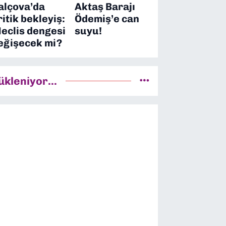
alçova’da
Aktaş Barajı
ritik bekleyiş:
Ödemiş’e can
eclis dengesi
suyu!
eğişecek mi?
ükleniyor...