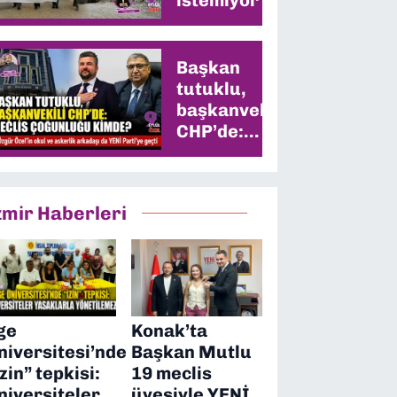
Başkan
tutuklu,
başkanvekili
CHP’de:
Meclis
çoğunluğu
kimde?
zmir Haberleri
ge
Konak’ta
niversitesi’nde
Başkan Mutlu
izin” tepkisi:
19 meclis
niversiteler
üyesiyle YENİ