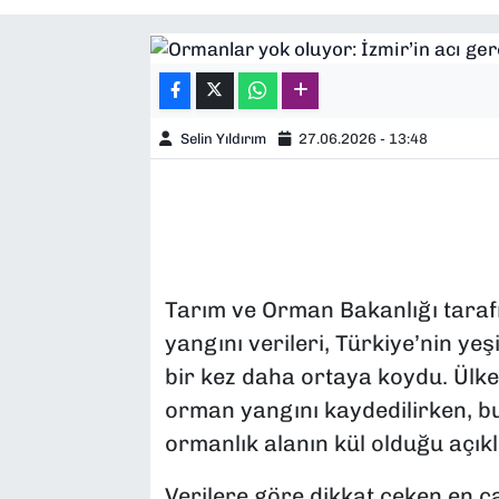
SAĞLIK
SPOR
Selin Yıldırım
27.06.2026 - 13:48
TEKNOLOJİ
YAŞAM
YEREL YÖNETİMLER
Tarım ve Orman Bakanlığı taraf
yangını verileri, Türkiye’nin y
bir kez daha ortaya koydu. Ülke
orman yangını kaydedilirken, b
ormanlık alanın kül olduğu açıkl
Verilere göre dikkat çeken en ça