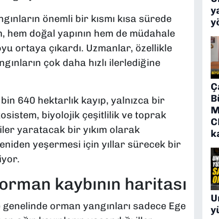
y
gınların önemli bir kısmı kısa sürede
y
um, hem doğal yapının hem de müdahale
oyu ortaya çıkardı. Uzmanlar, özellikle
gınların çok daha hızlı ilerlediğine
Ç
B
bin 640 hektarlık kayıp, yalnızca bir
M
osistem, biyolojik çeşitlilik ve toprak
C
iler yaratacak bir yıkım olarak
k
yeniden yeşermesi için yıllar sürecek bir
iyor.
orman kaybının haritası
U
ye genelinde orman yangınları sadece Ege
y