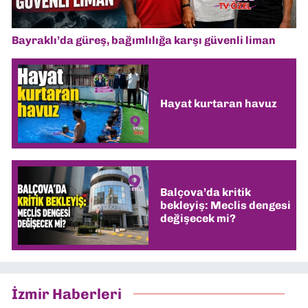
Bayraklı’da güreş, bağımlılığa karşı güvenli liman
Hayat kurtaran havuz
Balçova’da kritik
bekleyiş: Meclis dengesi
değişecek mi?
İzmir Haberleri