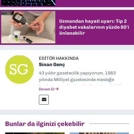
Uzmandan hayati uyarı: Tip 2
diyabet vakalarının yüzde 80'i
önlenebilir
EDITÖR HAKKINDA
Sinan Genç
43 yıldır gazetecilik yapıyorum. 1983
yılında Milliyet gazetesinde mesleğe
başladım. Ardından Türkiye’nin en köklü
Devam Et
gazetelerinden Yeni Asır’da 36 yıl boyunca
muhabir, editör, müdür yardımcısı ve spor
müdürü olarak görev yaptım. Ayrıca Yeni
Asır TV’de 7 yıl boyunca programlar
hazırlayıp sundum. Şu anda Dokuz Eylül
Bunlar da ilginizi çekebilir
Gazetesi'nde editörlük yapıyorum