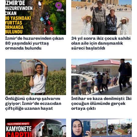
İzmir’de huzurevinden çıkan
34 yıl sonra ikiz çocuk sahibi
80 yaşındaki yurttaş
olan aile için danışmanlık
ormanda bulundu
süreci başlatıldı
Önlüğünü çıkarıp şalvarını
İntihar ve kaza denilmişti: İki
giyiyor: İzmir’de eczacıdan
çocuğun ölümünde gerçek
çiftçiliğe uzanan hayat
ortaya çıktı