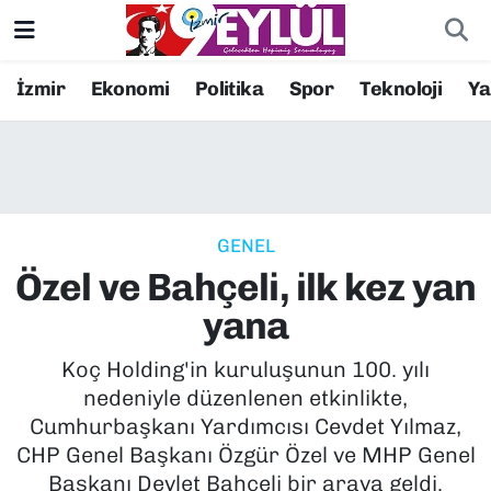
Resmi İlanlar
Konak Nöbetçi Eczaneler
İzmir
Ekonomi
Politika
Spor
Teknoloji
Y
BİLİM
Konak Hava Durumu
DÜNYA
Konak Trafik Yoğunluk Haritası
GENEL
EĞİTİM
Süper Lig Puan Durumu ve Fikstür
Özel ve Bahçeli, ilk kez yan
EKONOMİ
Tüm Manşetler
yana
KÜLTÜR SANAT
Son Dakika Haberleri
Koç Holding'in kuruluşunun 100. yılı
nedeniyle düzenlenen etkinlikte,
MAGAZİN
Haber Arşivi
Cumhurbaşkanı Yardımcısı Cevdet Yılmaz,
CHP Genel Başkanı Özgür Özel ve MHP Genel
POLİTİKA
Başkanı Devlet Bahçeli bir araya geldi.