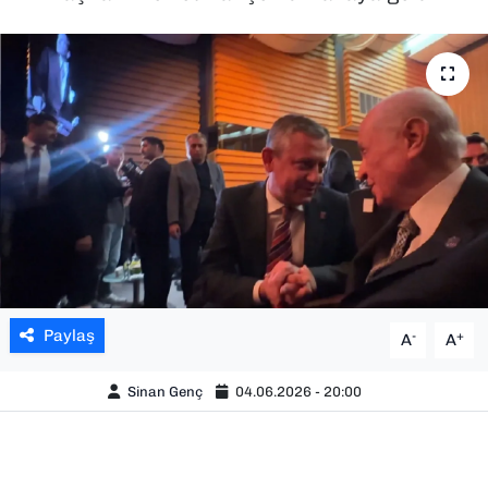
SAĞLIK
SPOR
TEKNOLOJİ
YAŞAM
YEREL YÖNETİMLER
Paylaş
-
+
A
A
Sinan Genç
04.06.2026 - 20:00