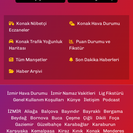
Konak Nöbetçi
Konak Hava Durumu
Eczaneler
Konak Trafik Yoğunluk
Puan Durumu ve
Haritası
Fikstür
Tüm Manşetler
Son Dakika Haberleri
Haber Arşivi
İzmir Hava Durumu
İzmir Namaz Vakitleri
Lig Fikstürü
Genel Kullanım Koşulları
Künye
İletişim
Podcast
İZMİR
Aliağa
Balçova
Bayındır
Bayraklı
Bergama
Beydağ
Bornova
Buca
Çeşme
Çiğli
Dikili
Foça
Gaziemir
Güzelbahçe
Karabağlar
Karaburun
Karşıyaka
Kemalpaşa
Kiraz
Kınık
Konak
Menderes