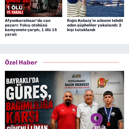
Afyonkarahisar’da can
Rojin Kabaiş’in ailesini tehdit
pazarı: Yolcu otobüsü
eden şüpheliler yakalandı: 2
kamyonete çarptı, 1 ölü 15
kişi tutuklandı
yaralı
Özel Haber