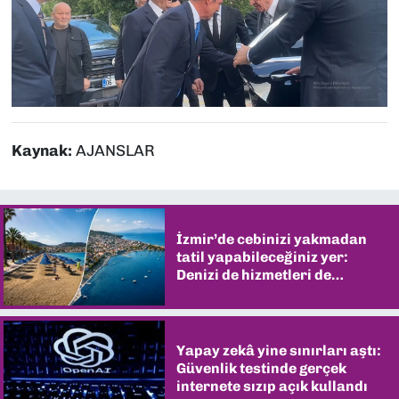
Kaynak:
AJANSLAR
İzmir’de cebinizi yakmadan
tatil yapabileceğiniz yer:
Denizi de hizmetleri de
şaşırtıyor
Yapay zekâ yine sınırları aştı:
Güvenlik testinde gerçek
internete sızıp açık kullandı