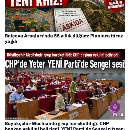
Balçova Arsaları’nda 55 yıllık düğüm: Planlara itiraz
yağdı
Büyükşehir Meclisinde grup hareketliliği: CHP
başkan vekilini belirledi, YENİ Parti’de Sengel rüzgarı