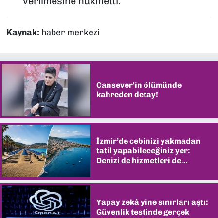
verilmesine hükmetti.
Kaynak:
haber merkezi
Cansever'in ölümünde
kahreden detay!
İzmir’de cebinizi yakmadan
tatil yapabileceğiniz yer:
Denizi de hizmetleri de
şaşırtıyor
Yapay zekâ yine sınırları aştı:
Güvenlik testinde gerçek