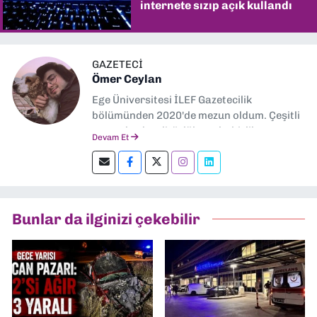
internete sızıp açık kullandı
GAZETECİ
Ömer Ceylan
Ege Üniversitesi İLEF Gazetecilik
bölümünden 2020'de mezun oldum. Çeşitli
gazetelerde editörlük, muhabirlik yaptım.
Devam Et
Şu an kültür-sanat muhabirliği ve
editörlük yapıyorum.
Bunlar da ilginizi çekebilir