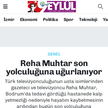
Resmi İlanlar
Konak Nöbetçi Eczaneler
İzmir
Ekonomi
Politika
Spor
Teknoloji
Y
BİLİM
Konak Hava Durumu
DÜNYA
Konak Trafik Yoğunluk Haritası
GENEL
EĞİTİM
Süper Lig Puan Durumu ve Fikstür
Reha Muhtar son
EKONOMİ
Tüm Manşetler
yolculuğuna uğurlanıyor
KÜLTÜR SANAT
Son Dakika Haberleri
Türk televizyonculuğunun usta isimlerinden
gazeteci ve televizyoncu Reha Muhtar,
MAGAZİN
Haber Arşivi
Bodrum'da tedavi gördüğü hastanede kalp
yetmezliği nedeniyle hayatını kaybetmesinin
POLİTİKA
ardından bugün son yolculuğuna