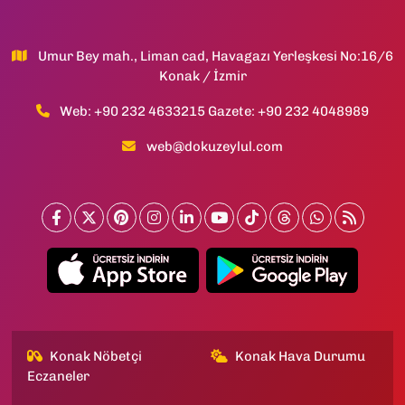
Umur Bey mah., Liman cad, Havagazı Yerleşkesi No:16/6
Konak / İzmir
Web: +90 232 4633215 Gazete: +90 232 4048989
web@dokuzeylul.com
Konak Nöbetçi
Konak Hava Durumu
Eczaneler