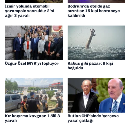
İzmir yolunda otomobil
Bodrum’da otelde gaz
şarampole savruldu: 2’si
sızıntısı: 15 kişi hastaneye
ağır 3 yaralı
kaldırıldı
Özgür Özel MYK’yı topluyor
Kabus gibi pazar: 8 kişi
boğuldu
Kız kaçırma kavgası: 1 ölü 3
Butlan CHP'sinde 'çerçeve
yaralı
yasa' çatlağı