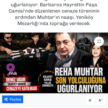
uğurlanıyor. Barbaros Hayrettin Paşa
SAĞLIK
Camisi'nde düzenlenen cenaze töreninin
ardından Muhtar'ın naaşı, Yeniköy
SPOR
Mezarlığı'nda toprağa verilecek.
TEKNOLOJİ
YAŞAM
YEREL YÖNETİMLER
Paylaş
-
+
A
A