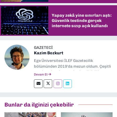
Yapay zekâ yine sınırları aştı:
Güvenlik testinde gerçek
internete sızıp açık kullandı
GAZETECI
Kazim Bozkurt
Ege Üniversitesi İLEF Gazetecilik
bölümünden 2019'da mezun oldum. Çeşitli
yerel ve ulusal gazetelerde editörlük,
Devam Et
muhabirlik yaptım. Teknoloji bloglarını
okumayı severim.
Bunlar da ilginizi çekebilir