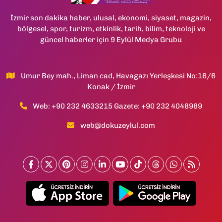
İzmir son dakika haber, ulusal, ekonomi, siyaset, magazin,
bölgesel, spor, turizm, etkinlik, tarih, bilim, teknoloji ve
güncel haberler için 9 Eylül Medya Grubu
Umur Bey mah., Liman cad, Havagazı Yerleşkesi No:16/6
Konak / İzmir
Web: +90 232 4633215 Gazete: +90 232 4048989
web@dokuzeylul.com