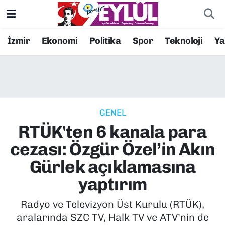
Resmi İlanlar
Konak Nöbetçi Eczaneler
İzmir
Ekonomi
Politika
Spor
Teknoloji
Y
BİLİM
Konak Hava Durumu
DÜNYA
Konak Trafik Yoğunluk Haritası
GENEL
EĞİTİM
Süper Lig Puan Durumu ve Fikstür
RTÜK'ten 6 kanala para
EKONOMİ
Tüm Manşetler
cezası: Özgür Özel’in Akın
Gürlek açıklamasına
KÜLTÜR SANAT
Son Dakika Haberleri
yaptırım
MAGAZİN
Haber Arşivi
Radyo ve Televizyon Üst Kurulu (RTÜK),
aralarında SZC TV, Halk TV ve ATV’nin de
POLİTİKA