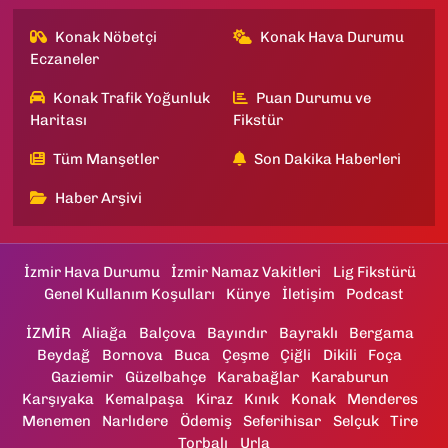
Konak Nöbetçi
Konak Hava Durumu
Eczaneler
Konak Trafik Yoğunluk
Puan Durumu ve
Haritası
Fikstür
Tüm Manşetler
Son Dakika Haberleri
Haber Arşivi
İzmir Hava Durumu
İzmir Namaz Vakitleri
Lig Fikstürü
Genel Kullanım Koşulları
Künye
İletişim
Podcast
İZMİR
Aliağa
Balçova
Bayındır
Bayraklı
Bergama
Beydağ
Bornova
Buca
Çeşme
Çiğli
Dikili
Foça
Gaziemir
Güzelbahçe
Karabağlar
Karaburun
Karşıyaka
Kemalpaşa
Kiraz
Kınık
Konak
Menderes
Menemen
Narlıdere
Ödemiş
Seferihisar
Selçuk
Tire
Torbalı
Urla