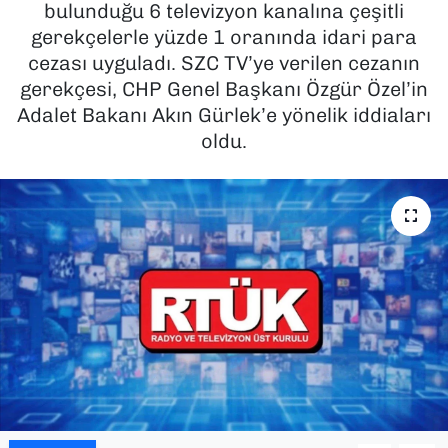
bulunduğu 6 televizyon kanalına çeşitli
gerekçelerle yüzde 1 oranında idari para
SAĞLIK
cezası uyguladı. SZC TV’ye verilen cezanın
gerekçesi, CHP Genel Başkanı Özgür Özel’in
SPOR
Adalet Bakanı Akın Gürlek’e yönelik iddiaları
TEKNOLOJİ
oldu.
YAŞAM
YEREL YÖNETİMLER