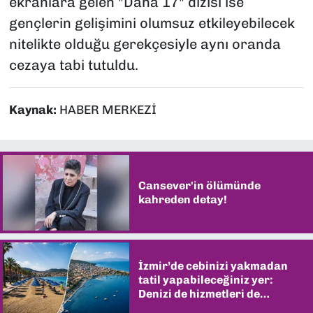
ekranlara gelen "Daha 17" dizisi ise
gençlerin gelişimini olumsuz etkileyebilecek
nitelikte olduğu gerekçesiyle aynı oranda
cezaya tabi tutuldu.
Kaynak:
HABER MERKEZİ
Cansever'in ölümünde
kahreden detay!
İzmir’de cebinizi yakmadan
tatil yapabileceğiniz yer:
Denizi de hizmetleri de
şaşırtıyor