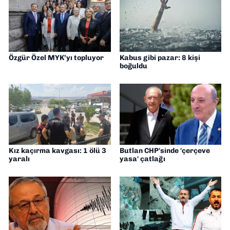
Özgür Özel MYK’yı topluyor
Kabus gibi pazar: 8 kişi
boğuldu
Kız kaçırma kavgası: 1 ölü 3
Butlan CHP'sinde 'çerçeve
yaralı
yasa' çatlağı