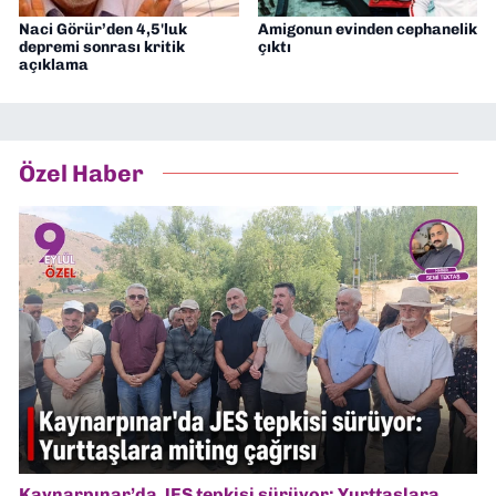
Naci Görür’den 4,5'luk
Amigonun evinden cephanelik
depremi sonrası kritik
çıktı
açıklama
Özel Haber
Kaynarpınar’da JES tepkisi sürüyor: Yurttaşlara