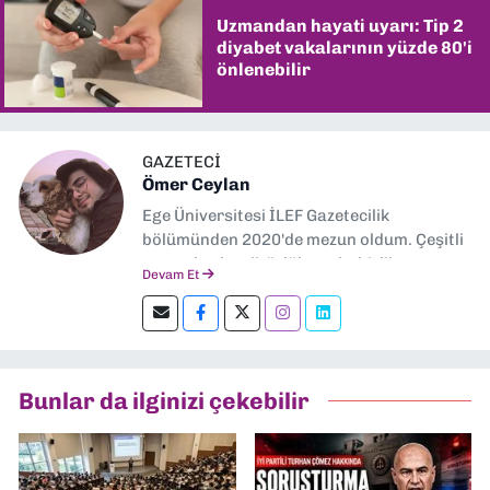
Uzmandan hayati uyarı: Tip 2
diyabet vakalarının yüzde 80'i
önlenebilir
GAZETECİ
Ömer Ceylan
Ege Üniversitesi İLEF Gazetecilik
bölümünden 2020'de mezun oldum. Çeşitli
gazetelerde editörlük, muhabirlik yaptım.
Devam Et
Şu an kültür-sanat muhabirliği ve
editörlük yapıyorum.
Bunlar da ilginizi çekebilir