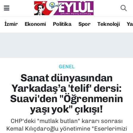
Resmi İlanlar
Konak Nöbetçi Eczaneler
İzmir
Ekonomi
Politika
Spor
Teknoloji
Y
BİLİM
Konak Hava Durumu
DÜNYA
Konak Trafik Yoğunluk Haritası
GENEL
EĞİTİM
Süper Lig Puan Durumu ve Fikstür
Sanat dünyasından
EKONOMİ
Tüm Manşetler
Yarkadaş’a 'telif' dersi:
Suavi'den "Öğrenmenin
KÜLTÜR SANAT
Son Dakika Haberleri
yaşı yok" çıkışı!
MAGAZİN
Haber Arşivi
CHP'deki "mutlak butlan" kararı sonrası
Kemal Kılıçdaroğlu yönetimine "Eserlerimizi
POLİTİKA