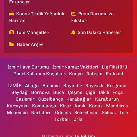
Eczaneler
Konak Trafik Yoğunluk
Puan Durumu ve
Haritası
Fikstür
Tüm Manşetler
Son Dakika Haberleri
Haber Arşivi
İzmir Hava Durumu
İzmir Namaz Vakitleri
Lig Fikstürü
Genel Kullanım Koşulları
Künye
İletişim
Podcast
İZMİR
Aliağa
Balçova
Bayındır
Bayraklı
Bergama
Beydağ
Bornova
Buca
Çeşme
Çiğli
Dikili
Foça
Gaziemir
Güzelbahçe
Karabağlar
Karaburun
Karşıyaka
Kemalpaşa
Kiraz
Kınık
Konak
Menderes
Menemen
Narlıdere
Ödemiş
Seferihisar
Selçuk
Tire
Torbalı
Urla
Haber Yazılımı:
TE Bilişim