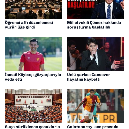
Öğrenci affı düzenlemesi
Milletvekili Çömez hakkında
yürürlüğe girdi
soruşturma başlatıldı
İsmail Köybaşı gözyaşlarıyla
Ünlü şarkıcı Cansever
veda etti
hayatını kaybetti
Suça sürüklenen çocuklarla
Galatasaray, son provada