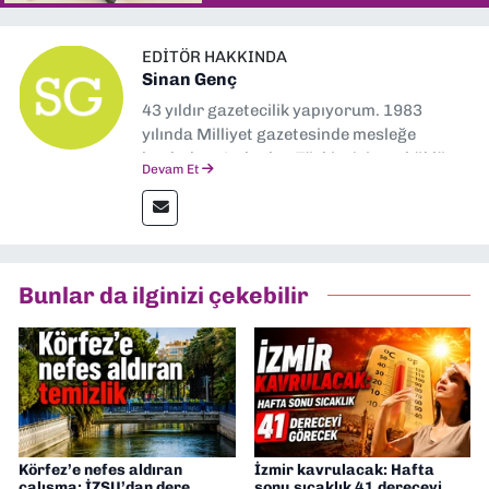
EDITÖR HAKKINDA
Sinan Genç
43 yıldır gazetecilik yapıyorum. 1983
yılında Milliyet gazetesinde mesleğe
başladım. Ardından Türkiye’nin en köklü
Devam Et
gazetelerinden Yeni Asır’da 36 yıl boyunca
muhabir, editör, müdür yardımcısı ve spor
müdürü olarak görev yaptım. Ayrıca Yeni
Asır TV’de 7 yıl boyunca programlar
hazırlayıp sundum. Şu anda Dokuz Eylül
Bunlar da ilginizi çekebilir
Gazetesi'nde editörlük yapıyorum
Körfez’e nefes aldıran
İzmir kavrulacak: Hafta
çalışma: İZSU’dan dere
sonu sıcaklık 41 dereceyi