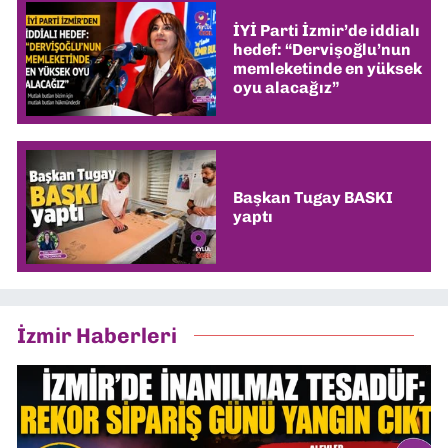
İYİ Parti İzmir’de iddialı
hedef: “Dervişoğlu’nun
memleketinde en yüksek
oyu alacağız”
Başkan Tugay BASKI
yaptı
İzmir Haberleri