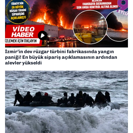
İzmir’in dev rüzgar türbini fabrikasında yangın
paniği! En büyük sipariş açıklamasının ardından
alevler yükseldi