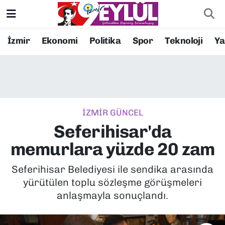
Resmi İlanlar
Konak Nöbetçi Eczaneler
İzmir
Ekonomi
Politika
Spor
Teknoloji
Y
BİLİM
Konak Hava Durumu
DÜNYA
Konak Trafik Yoğunluk Haritası
İZMİR GÜNCEL
EĞİTİM
Süper Lig Puan Durumu ve Fikstür
Seferihisar'da
EKONOMİ
Tüm Manşetler
memurlara yüzde 20 zam
KÜLTÜR SANAT
Son Dakika Haberleri
Seferihisar Belediyesi ile sendika arasında
yürütülen toplu sözleşme görüşmeleri
MAGAZİN
Haber Arşivi
anlaşmayla sonuçlandı.
POLİTİKA