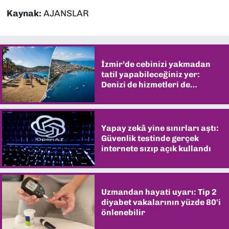
Kaynak:
AJANSLAR
İzmir’de cebinizi yakmadan
tatil yapabileceğiniz yer:
Denizi de hizmetleri de
şaşırtıyor
Yapay zekâ yine sınırları aştı:
Güvenlik testinde gerçek
internete sızıp açık kullandı
Uzmandan hayati uyarı: Tip 2
diyabet vakalarının yüzde 80'i
önlenebilir