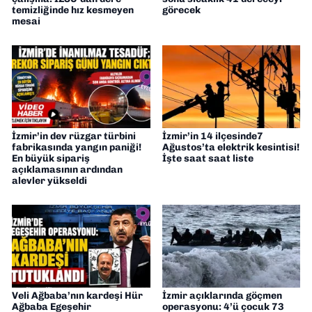
temizliğinde hız kesmeyen
görecek
mesai
İzmir’in dev rüzgar türbini
İzmir’in 14 ilçesinde7
fabrikasında yangın paniği!
Ağustos’ta elektrik kesintisi!
En büyük sipariş
İşte saat saat liste
açıklamasının ardından
alevler yükseldi
Veli Ağbaba’nın kardeşi Hür
İzmir açıklarında göçmen
Ağbaba Egeşehir
operasyonu: 4’ü çocuk 73