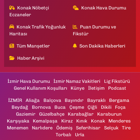
Konak Nöbetçi
Konak Hava Durumu
Eczaneler
Konak Trafik Yoğunluk
Puan Durumu ve
Haritası
Fikstür
Tüm Manşetler
Son Dakika Haberleri
Haber Arşivi
İzmir Hava Durumu
İzmir Namaz Vakitleri
Lig Fikstürü
Genel Kullanım Koşulları
Künye
İletişim
Podcast
İZMİR
Aliağa
Balçova
Bayındır
Bayraklı
Bergama
Beydağ
Bornova
Buca
Çeşme
Çiğli
Dikili
Foça
Gaziemir
Güzelbahçe
Karabağlar
Karaburun
Karşıyaka
Kemalpaşa
Kiraz
Kınık
Konak
Menderes
Menemen
Narlıdere
Ödemiş
Seferihisar
Selçuk
Tire
Torbalı
Urla