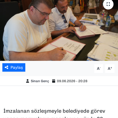
SAĞLIK
SPOR
TEKNOLOJİ
YAŞAM
YEREL YÖNETİMLER
Paylaş
-
+
A
A
Sinan Genç
09.06.2026 - 20:28
İmzalanan sözleşmeyle belediyede görev