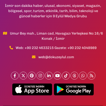
İzmir son dakika haber, ulusal, ekonomi, siyaset, magazin,
bölgesel, spor, turizm, etkinlik, tarih, bilim, teknoloji ve
güncel haberler için 9 Eylül Medya Grubu
Umur Bey mah., Liman cad, Havagazı Yerleşkesi No:16/6
Konak / İzmir
Web: +90 232 4633215 Gazete: +90 232 4048989
web@dokuzeylul.com