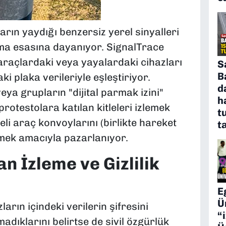
arın yaydığı benzersiz yerel sinyalleri
ama esasına dayanıyor. SignalTrace
araçlardaki veya yayalardaki cihazları
S
B
i plaka verileriyle eşleştiriyor.
d
eya grupların "dijital parmak izini"
h
 protestolara katılan kitleleri izlemek
t
li araç konvoylarını (birlikte hareket
t
tmek amacıyla pazarlanıyor.
 İzleme ve Gizlilik
E
Ü
ların içindeki verilerin şifresini
“
adıklarını belirtse de sivil özgürlük