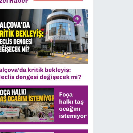
zel Haber
alçova’da kritik bekleyiş:
eclis dengesi değişecek mi?
Foça
halkı taş
ocağını
istemiyor