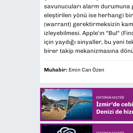
savunucuları alarm durumuna 
eleştirilen yönü ise herhangi b
(warrant) gerektirmeksizin kam
izleyebilmesi. Apple'ın "Bul" (Fi
için yaydığı sinyaller, bu yeni te
birer takip mekanizmasına dönü
Muhabir:
Emin Can Özen
EDITÖRÜN SEÇTIĞI
İzmir’de ceb
Denizi de hiz