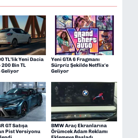
0 TL’lik Yeni Dacia
Yeni GTA 6 Fragmanı
 200 Bin TL
Sürpriz Şekilde Netflix'e
 Geliyor
Geliyor
GR GT Satışa
BMW Araç Ekranlarına
n Pist Versiyonu
Örümcek Adam Reklamı
lendi
Eklemeye Başladı