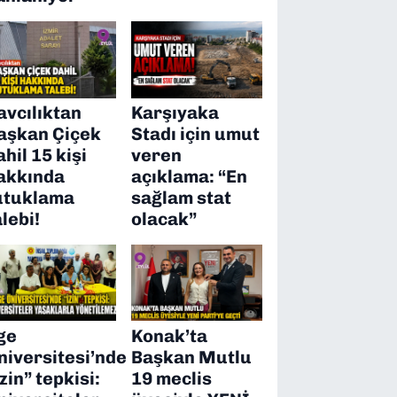
avcılıktan
Karşıyaka
aşkan Çiçek
Stadı için umut
ahil 15 kişi
veren
akkında
açıklama: “En
utuklama
sağlam stat
alebi!
olacak”
ge
Konak’ta
niversitesi’nde
Başkan Mutlu
izin” tepkisi:
19 meclis