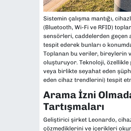
Sistemin çalışma mantığı, cihazl
(Bluetooth, Wi-Fi ve RFID) topl
sensörleri, caddelerden geçen 
tespit ederek bunları o konumdak
Toplanan bu veriler, bireylerin v
oluşturuyor. Teknoloji, özellikle
veya birlikte seyahat eden şüphe
eden cihaz trendlerini) tespit e
Arama İzni Olmadan
Tartışmaları
Geliştirici şirket Leonardo, cihaz
çözmediklerini ve içerikleri okum