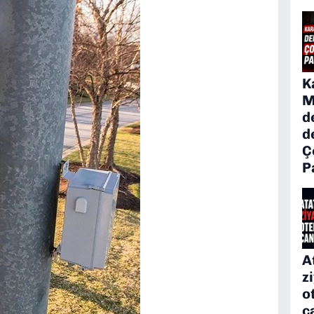
K
M
d
d
Ç
P
A
z
o
c