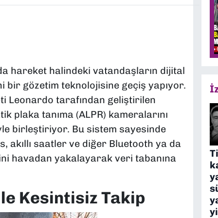
a hareket halindeki vatandaşların dijital
ni bir gözetim teknolojisine geçiş yapıyor.
İ
ti Leonardo tarafından geliştirilen
atik plaka tanıma (ALPR) kameralarını
yle birleştiriyor. Bu sistem sayesinde
, akıllı saatler ve diğer Bluetooth ya da
T
rini havadan yakalayarak veri tabanına
k
y
s
ile Kesintisiz Takip
y
y