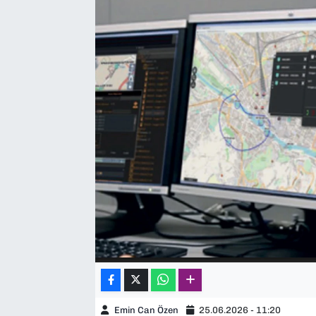
SAĞLIK
SPOR
TEKNOLOJİ
YAŞAM
YEREL YÖNETİMLER
Emin Can Özen
25.06.2026 - 11:20