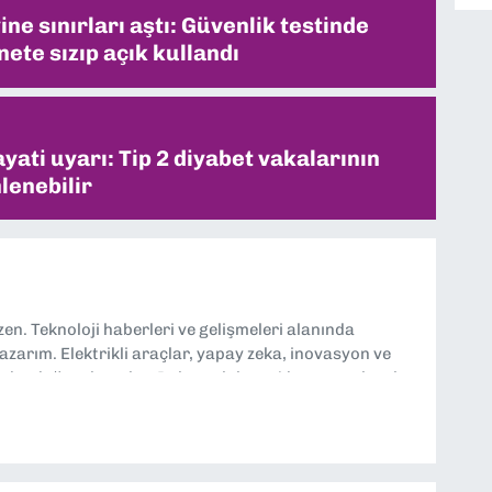
ne sınırları aştı: Güvenlik testinde
ete sızıp açık kullandı
ati uyarı: Tip 2 diyabet vakalarının
lenebilir
n. Teknoloji haberleri ve gelişmeleri alanında
yazarım. Elektrikli araçlar, yapay zeka, inovasyon ve
lgi duyduğum konular. Dokuzeylul.com’da yazar olarak
ayları tarafsız ve araştırmacı bir bakışla analiz
loji dünyasına dair yorumlarımı paylaşıyorum. Takipte