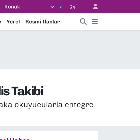
°
Konak
24
e
Yerel
Resmi İlanlar
is Takibi
plaka okuyucularla entegre