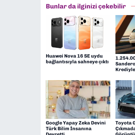
Bunlar da ilginizi çekebilir
Huawei Nova 16 SE uydu
1.254.00
bağlantısıyla sahneye çıktı
Sandero
Krediyle
Google Yapay Zeka Devini
Toyota 
Türk Bilim İnsanına
Çıkmada
Devretti
Görüntü