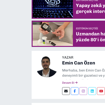
EDITÖRÜN SEÇTIĞI
Yapay zekâ yi
gerçek intern
EDITÖRÜN SEÇTIĞI
Uzmandan hay
yüzde 80'i ön
YAZAR
Emin Can Özen
Merhaba, ben Emin Can Öze
deneyimli bir gazeteci ve 
sektör trendleri en çok i
Devam Et
görev yapıyorum. Güncel ol
ediyorum. İzmir’den tekno
kalın! 🚀