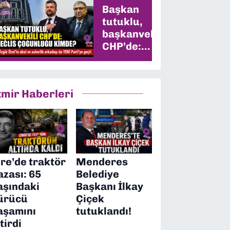
Başkan
tutuklu,
başkanvekili
CHP’de:
Meclis
çoğunluğu
kimde?
zmir Haberleri
ire’de traktör
Menderes
azası: 65
Belediye
aşındaki
Başkanı İlkay
ürücü
Çiçek
aşamını
tutuklandı!
itirdi