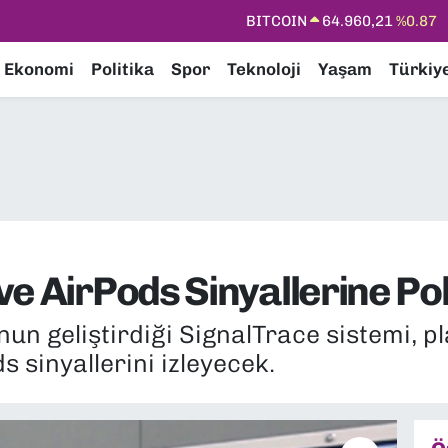
DOLAR
47,7436
%0.18
EURO
55,2510
%0.32
Ekonomi
Politika
Spor
Teknoloji
Yaşam
Türkiy
STERLİN
64,4811
%0.38
GRAM ALTIN
6648.99
%2.59
BİST100
13.779
%-14
BITCOIN
64.960,21
%0.87
e AirPods Sinyallerine Pol
nun geliştirdiği SignalTrace sistemi, 
 sinyallerini izleyecek.