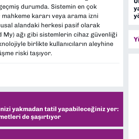
Ü
geçmiş durumda. Sistemin en çok
y
y
ir mahkeme kararı veya arama izni
usal alandaki herkesi pasif olarak
nd My) ağı gibi sistemlerin cihaz güvenliği
Y
knolojiyle birlikte kullanıcıların aleyhine
şme riski taşıyor.
inizi yakmadan tatil yapabileceğiniz yer:
metleri de şaşırtıyor