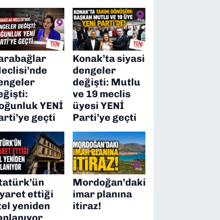
arabağlar
Konak’ta siyasi
eclisi’nde
dengeler
engeler
değişti: Mutlu
eğişti:
ve 19 meclis
oğunluk YENİ
üyesi YENİ
arti’ye geçti
Parti’ye geçti
tatürk’ün
Mordoğan’daki
iyaret ettiği
imar planına
tel yeniden
itiraz!
anlanıyor