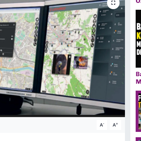
Ö
B
M
-
+
A
A