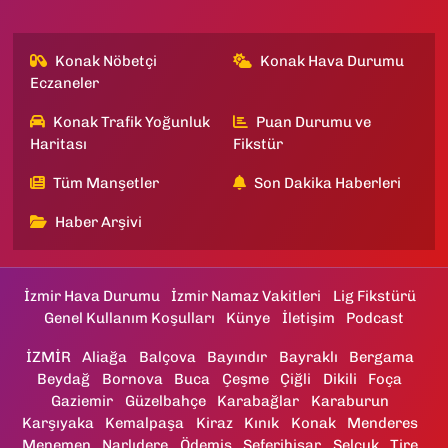
Konak Nöbetçi
Konak Hava Durumu
Eczaneler
Konak Trafik Yoğunluk
Puan Durumu ve
Haritası
Fikstür
Tüm Manşetler
Son Dakika Haberleri
Haber Arşivi
İzmir Hava Durumu
İzmir Namaz Vakitleri
Lig Fikstürü
Genel Kullanım Koşulları
Künye
İletişim
Podcast
İZMİR
Aliağa
Balçova
Bayındır
Bayraklı
Bergama
Beydağ
Bornova
Buca
Çeşme
Çiğli
Dikili
Foça
Gaziemir
Güzelbahçe
Karabağlar
Karaburun
Karşıyaka
Kemalpaşa
Kiraz
Kınık
Konak
Menderes
Menemen
Narlıdere
Ödemiş
Seferihisar
Selçuk
Tire