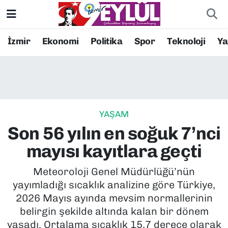
Resmi İlanlar
Konak Nöbetçi Eczaneler
İzmir
Ekonomi
Politika
Spor
Teknoloji
Y
BİLİM
Konak Hava Durumu
DÜNYA
Konak Trafik Yoğunluk Haritası
YAŞAM
EĞİTİM
Süper Lig Puan Durumu ve Fikstür
Son 56 yılın en soğuk 7’nci
EKONOMİ
Tüm Manşetler
mayısı kayıtlara geçti
KÜLTÜR SANAT
Son Dakika Haberleri
Meteoroloji Genel Müdürlüğü’nün
yayımladığı sıcaklık analizine göre Türkiye,
MAGAZİN
Haber Arşivi
2026 Mayıs ayında mevsim normallerinin
belirgin şekilde altında kalan bir dönem
POLİTİKA
yaşadı. Ortalama sıcaklık 15,7 derece olarak