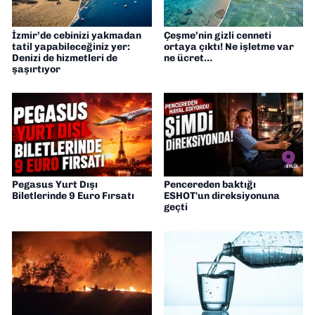
İzmir’de cebinizi yakmadan
Çeşme’nin gizli cenneti
tatil yapabileceğiniz yer:
ortaya çıktı! Ne işletme var
Denizi de hizmetleri de
ne ücret…
şaşırtıyor
Pegasus Yurt Dışı
Pencereden baktığı
Biletlerinde 9 Euro Fırsatı
ESHOT'un direksiyonuna
geçti