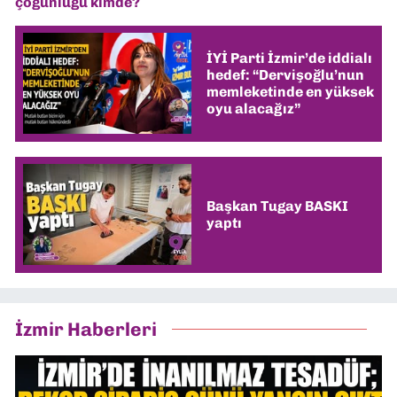
çoğunluğu kimde?
İYİ Parti İzmir’de iddialı
hedef: “Dervişoğlu’nun
memleketinde en yüksek
oyu alacağız”
Başkan Tugay BASKI
yaptı
İzmir Haberleri