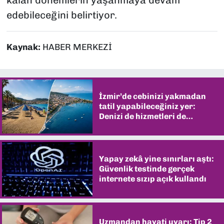
edebileceğini belirtiyor.
Kaynak:
HABER MERKEZİ
İzmir’de cebinizi yakmadan
tatil yapabileceğiniz yer:
Denizi de hizmetleri de
şaşırtıyor
Yapay zekâ yine sınırları aştı:
Güvenlik testinde gerçek
internete sızıp açık kullandı
Uzmandan hayati uyarı: Tip 2