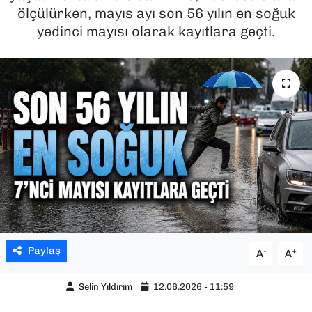
ölçülürken, mayıs ayı son 56 yılın en soğuk
SAĞLIK
yedinci mayısı olarak kayıtlara geçti.
SPOR
TEKNOLOJİ
YAŞAM
YEREL YÖNETİMLER
Paylaş
-
+
A
A
Selin Yıldırım
12.06.2026 - 11:59