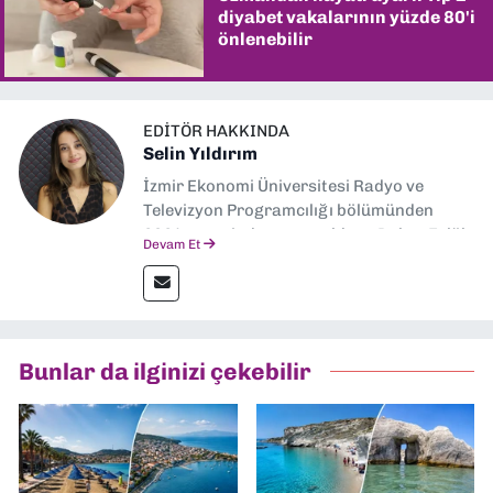
diyabet vakalarının yüzde 80'i
önlenebilir
EDITÖR HAKKINDA
Selin Yıldırım
İzmir Ekonomi Üniversitesi Radyo ve
Televizyon Programcılığı bölümünden
2024 senesinde mezun oldum. Dokuz Eylül
Devam Et
Gazetesi'nde spor yazarlığı yaparken,
editörlük görevini de üstleniyorum.
Bunlar da ilginizi çekebilir