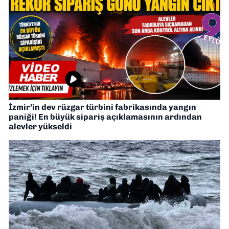
İzmir’in dev rüzgar türbini fabrikasında yangın
paniği! En büyük sipariş açıklamasının ardından
alevler yükseldi