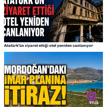
Atatürk’ün ziyaret ettiği otel yeniden canlanıyor