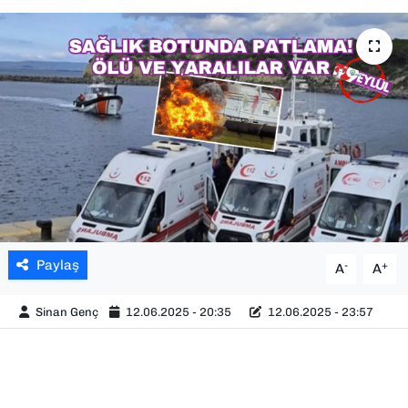
SAĞLIK
SPOR
TEKNOLOJİ
YAŞAM
YEREL YÖNETİMLER
Paylaş
-
+
A
A
Sinan Genç
12.06.2025 - 20:35
12.06.2025 - 23:57