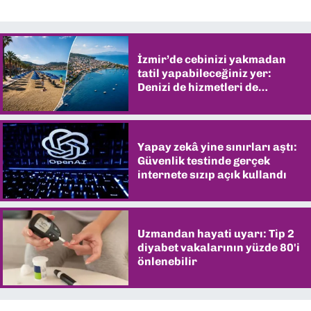
İzmir’de cebinizi yakmadan
tatil yapabileceğiniz yer:
Denizi de hizmetleri de
şaşırtıyor
Yapay zekâ yine sınırları aştı:
Güvenlik testinde gerçek
internete sızıp açık kullandı
Uzmandan hayati uyarı: Tip 2
diyabet vakalarının yüzde 80'i
önlenebilir