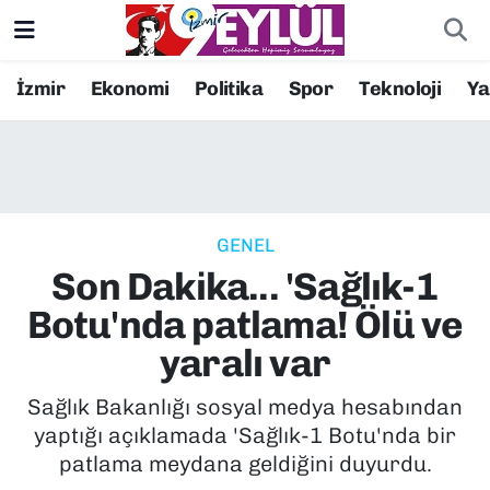
Resmi İlanlar
Konak Nöbetçi Eczaneler
İzmir
Ekonomi
Politika
Spor
Teknoloji
Y
BİLİM
Konak Hava Durumu
DÜNYA
Konak Trafik Yoğunluk Haritası
GENEL
EĞİTİM
Süper Lig Puan Durumu ve Fikstür
Son Dakika... 'Sağlık-1
EKONOMİ
Tüm Manşetler
Botu'nda patlama! Ölü ve
yaralı var
KÜLTÜR SANAT
Son Dakika Haberleri
Sağlık Bakanlığı sosyal medya hesabından
MAGAZİN
Haber Arşivi
yaptığı açıklamada 'Sağlık-1 Botu'nda bir
patlama meydana geldiğini duyurdu.
POLİTİKA