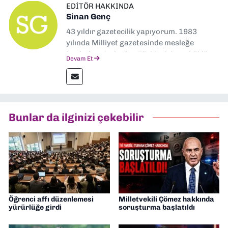
EDITÖR HAKKINDA
Sinan Genç
43 yıldır gazetecilik yapıyorum. 1983
yılında Milliyet gazetesinde mesleğe
başladım. Ardından Türkiye’nin en köklü
Devam Et
gazetelerinden Yeni Asır’da 36 yıl boyunca
muhabir, editör, müdür yardımcısı ve spor
müdürü olarak görev yaptım. Ayrıca Yeni
Asır TV’de 7 yıl boyunca programlar
hazırlayıp sundum. Şu anda Dokuz Eylül
Bunlar da ilginizi çekebilir
Gazetesi'nde editörlük yapıyorum
Öğrenci affı düzenlemesi
Milletvekili Çömez hakkında
yürürlüğe girdi
soruşturma başlatıldı