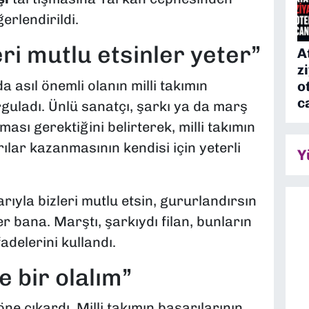
erlendirildi.
eri mutlu etsinler yeter”
A
z
asıl önemli olanın milli takımın
o
c
uladı. Ünlü sanatçı, şarkı ya da marş
ması gerektiğini belirterek, milli takımın
ılar kazanmasının kendisi için yeterli
Y
arıyla bizleri mutlu etsin, gururlandırsın
r bana. Marştı, şarkıydı filan, bunların
adelerini kullandı.
e bir olalım”
e çıkardı. Milli takımın başarılarının