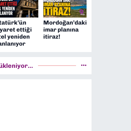
tatürk’ün
Mordoğan’daki
iyaret ettiği
imar planına
tel yeniden
itiraz!
anlanıyor
ükleniyor...