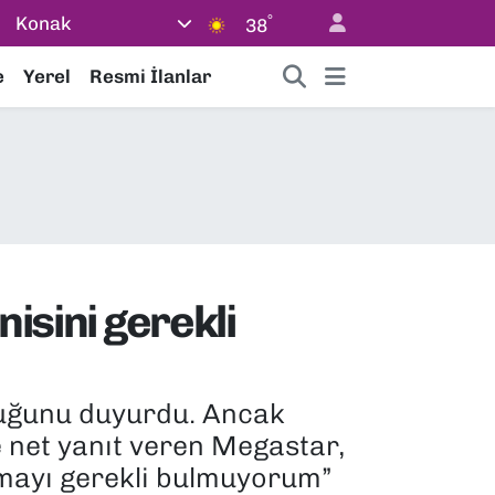
°
Konak
38
e
Yerel
Resmi İlanlar
nisini gerekli
lduğunu duyurdu. Ancak
 net yanıt veren Megastar,
azmayı gerekli bulmuyorum”