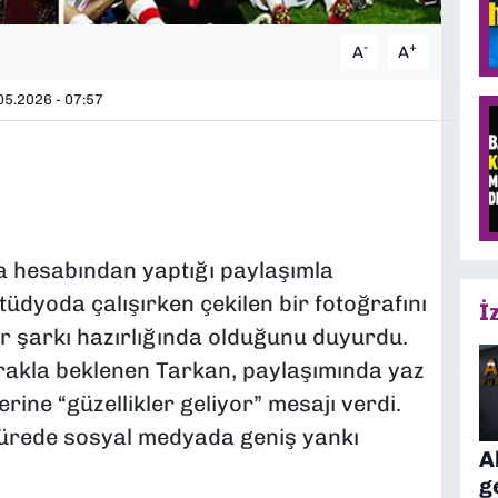
-
+
A
A
5.2026 - 07:57
 hesabından yaptığı paylaşımla
üdyoda çalışırken çekilen bir fotoğrafını
İ
ir şarkı hazırlığında olduğunu duyurdu.
rakla beklenen Tarkan, paylaşımında yaz
erine “güzellikler geliyor” mesajı verdi.
sürede sosyal medyada geniş yankı
A
g