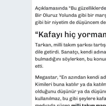
Açıklamasında “Bu güzelliklerden
Bir Oluruz Yolunda gibi bir mar
gibi bir niyetim de düşüncem de 
“Kafayı hiç yorma
Tarkan, milli takım şarkısı tart
dile getirdi. Sanatçı, kendi adı
bulmadığını söylerken, bu konuda
etti.
Megastar, “En azından kendi ad
Kimileri buna katılır ya da katı
olduğunu düşünür ya da düşünme
kullanılmaz, bu gibi şeylere kaf
medyada süren
milli takım mar