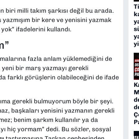
T
 biri milli takım şarkısı değil bu arada.
k
ş yazmışım bir kere ve yenisini yazmak
y
s
yok” ifadelerini kullandı.
y
m”
y
ışmalarına fazla anlam yüklemediğini de
na yeni bir marş yazmayı gerekli
 farklı görüşlerin olabileceğini de ifade
K
M
d
ıma gerekli bulmuyorum böyle bir şeyi.
d
lmaz, başkaları yenisini yazmanın gerekli
Ç
z; benim şarkım kullanılır ya da
P
ayı hiç yormam” dedi. Bu sözler, sosyal
şı
tartışmasına Tarkan cephesinden