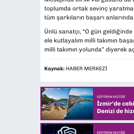
toplumda ortak sevinç yaratmas
tüm şarkıların başarı anlarında 
Ünlü sanatçı, “O gün geldiğinde 
ele kutlayalım milli takımın başar
milli takımın yolunda” diyerek 
Kaynak:
HABER MERKEZİ
EDITÖRÜN SEÇTIĞI
İzmir’de ceb
Denizi de hiz
EDITÖRÜN SEÇTIĞI