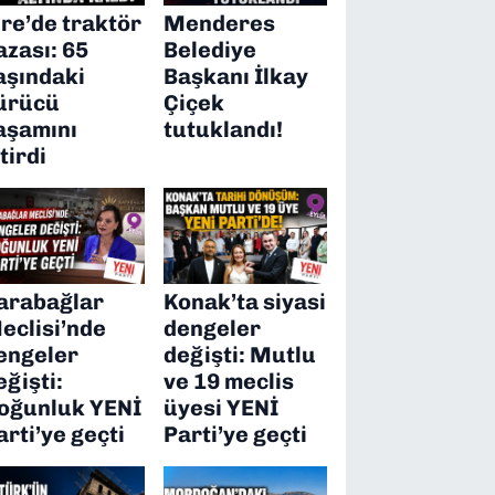
ire’de traktör
Menderes
azası: 65
Belediye
aşındaki
Başkanı İlkay
ürücü
Çiçek
aşamını
tutuklandı!
itirdi
arabağlar
Konak’ta siyasi
eclisi’nde
dengeler
engeler
değişti: Mutlu
eğişti:
ve 19 meclis
oğunluk YENİ
üyesi YENİ
arti’ye geçti
Parti’ye geçti