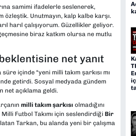
A
ına samimi ifadelerle seslenerek,
k
 özleştik. Unutmayın, kalp kalbe karşı.
l harıl çalışıyorum. Güzellikler geliyor.
geçmesine biraz katkım olursa ne mutlu
 beklentisine net yanıt
K
T
süre içinde “yeni milli takım şarkısı mı
E
i
rinde getirdi. Sosyal medyada gündem
t
 net açıklama geldi.
parçanın
milli takım şarkısı
olmadığını
Milli Futbol Takımı için seslendirdiği
Bir
rlatan Tarkan, bu alanda yeni bir çalışma