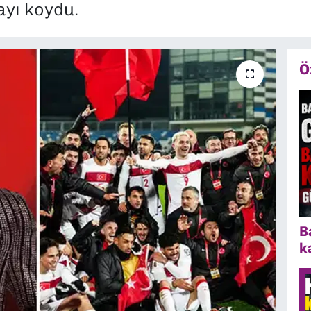
ayı koydu.
Ö
B
k