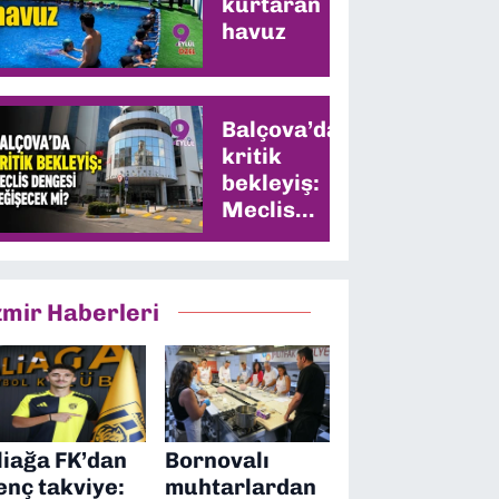
kurtaran
havuz
Balçova’da
kritik
bekleyiş:
Meclis
dengesi
değişecek
mi?
zmir Haberleri
liağa FK’dan
Bornovalı
enç takviye:
muhtarlardan