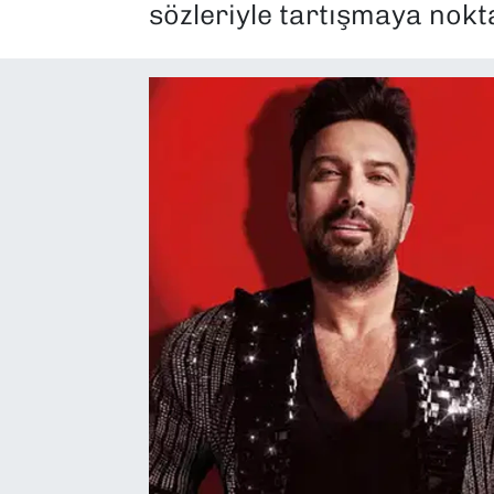
sözleriyle tartışmaya nokt
SAĞLIK
SPOR
TEKNOLOJİ
YAŞAM
YEREL YÖNETİMLER