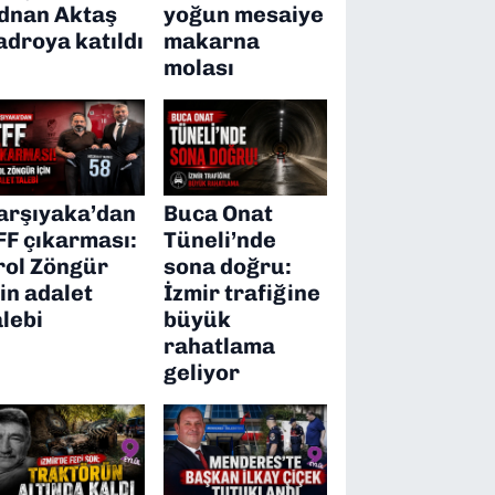
dnan Aktaş
yoğun mesaiye
adroya katıldı
makarna
molası
arşıyaka’dan
Buca Onat
FF çıkarması:
Tüneli’nde
rol Zöngür
sona doğru:
çin adalet
İzmir trafiğine
alebi
büyük
rahatlama
geliyor