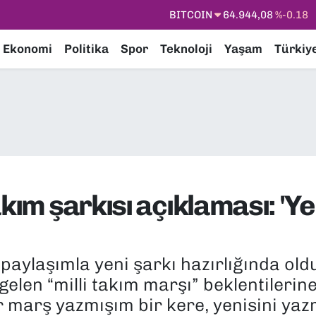
DOLAR
47,7436
%0.18
EURO
55,2510
%0.32
Ekonomi
Politika
Spor
Teknoloji
Yaşam
Türkiy
STERLİN
64,4811
%0.38
GRAM ALTIN
6660.55
%0.03
BİST100
13.779
%-14
BITCOIN
64.944,08
%-0.18
kım şarkısı açıklaması: 'Ye
 paylaşımla yeni şarkı hazırlığında o
len “milli takım marşı” beklentilerine
ir marş yazmışım bir kere, yenisini y