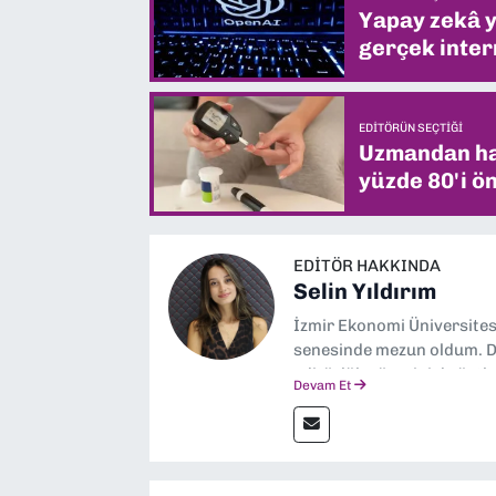
Yapay zekâ yi
gerçek intern
EDITÖRÜN SEÇTIĞI
Uzmandan hay
yüzde 80'i ön
EDITÖR HAKKINDA
Selin Yıldırım
İzmir Ekonomi Üniversite
senesinde mezun oldum. Do
editörlük görevini de üstl
Devam Et