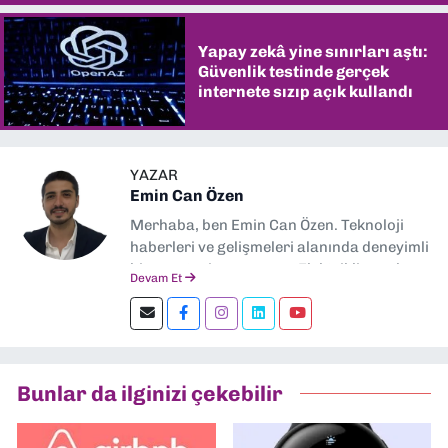
Yapay zekâ yine sınırları aştı:
Güvenlik testinde gerçek
internete sızıp açık kullandı
YAZAR
Emin Can Özen
Merhaba, ben Emin Can Özen. Teknoloji
haberleri ve gelişmeleri alanında deneyimli
bir gazeteci ve yazarım. Elektrikli araçlar,
Devam Et
yapay zeka, inovasyon ve sektör trendleri
en çok ilgi duyduğum konular.
Dokuzeylul.com’da yazar olarak görev
yapıyorum. Güncel olayları tarafsız ve
araştırmacı bir bakışla analiz ediyorum.
Bunlar da ilginizi çekebilir
İzmir’den teknoloji dünyasına dair
yorumlarımı paylaşıyorum. Takipte kalın!
🚀