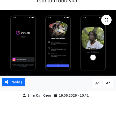
İşte tüm detaylar.
SAĞLIK
SPOR
TEKNOLOJİ
YAŞAM
YEREL YÖNETİMLER
Paylaş
-
+
A
A
Emin Can Özen
19.05.2026 - 10:41