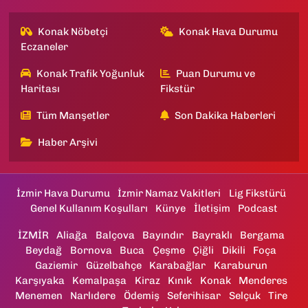
Konak Nöbetçi
Konak Hava Durumu
Eczaneler
Konak Trafik Yoğunluk
Puan Durumu ve
Haritası
Fikstür
Tüm Manşetler
Son Dakika Haberleri
Haber Arşivi
İzmir Hava Durumu
İzmir Namaz Vakitleri
Lig Fikstürü
Genel Kullanım Koşulları
Künye
İletişim
Podcast
İZMİR
Aliağa
Balçova
Bayındır
Bayraklı
Bergama
Beydağ
Bornova
Buca
Çeşme
Çiğli
Dikili
Foça
Gaziemir
Güzelbahçe
Karabağlar
Karaburun
Karşıyaka
Kemalpaşa
Kiraz
Kınık
Konak
Menderes
Menemen
Narlıdere
Ödemiş
Seferihisar
Selçuk
Tire