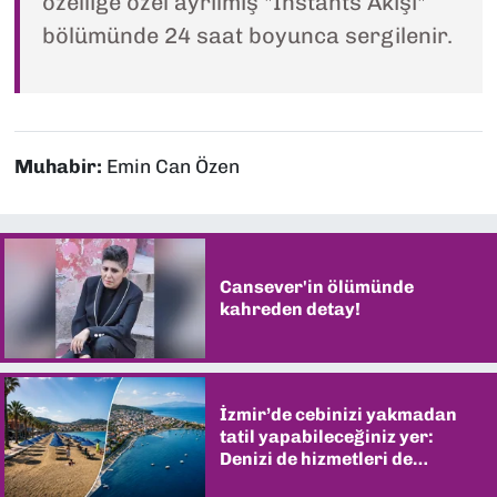
özelliğe özel ayrılmış "Instants Akışı"
bölümünde 24 saat boyunca sergilenir.
Muhabir:
Emin Can Özen
Cansever'in ölümünde
kahreden detay!
İzmir’de cebinizi yakmadan
tatil yapabileceğiniz yer:
Denizi de hizmetleri de
şaşırtıyor