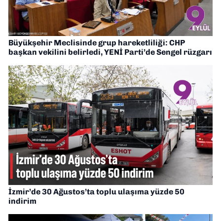
Büyükşehir Meclisinde grup hareketliliği: CHP
başkan vekilini belirledi, YENİ Parti’de Sengel rüzgarı
İzmir’de 30 Ağustos’ta toplu ulaşıma yüzde 50
indirim