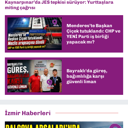
Kaynarpınar’da JES tepkisi sürüyor: Yurttaşlara
miting çağrısı
Menderes’te Başkan
Çiçek tutuklandı: CHP ve
YENİ Parti iş birliği
yapacak mı?
Bayraklı’da güreş,
bağımlılığa karşı
güvenli liman
İzmir Haberleri