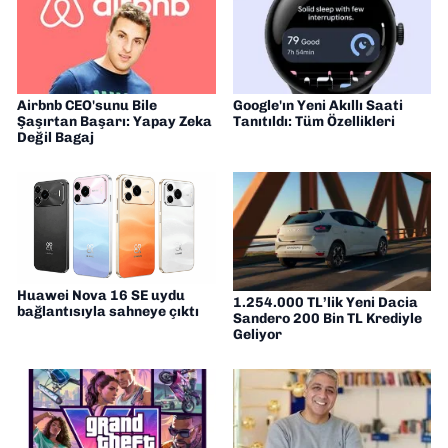
Airbnb CEO'sunu Bile
Google'ın Yeni Akıllı Saati
Şaşırtan Başarı: Yapay Zeka
Tanıtıldı: Tüm Özellikleri
Değil Bagaj
Huawei Nova 16 SE uydu
1.254.000 TL’lik Yeni Dacia
bağlantısıyla sahneye çıktı
Sandero 200 Bin TL Krediyle
Geliyor