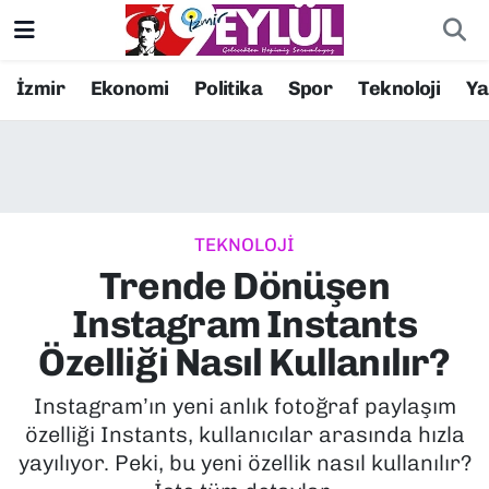
Resmi İlanlar
Konak Nöbetçi Eczaneler
İzmir
Ekonomi
Politika
Spor
Teknoloji
Y
BİLİM
Konak Hava Durumu
DÜNYA
Konak Trafik Yoğunluk Haritası
TEKNOLOJİ
EĞİTİM
Süper Lig Puan Durumu ve Fikstür
Trende Dönüşen
EKONOMİ
Tüm Manşetler
Instagram Instants
Özelliği Nasıl Kullanılır?
KÜLTÜR SANAT
Son Dakika Haberleri
Instagram’ın yeni anlık fotoğraf paylaşım
MAGAZİN
Haber Arşivi
özelliği Instants, kullanıcılar arasında hızla
yayılıyor. Peki, bu yeni özellik nasıl kullanılır?
POLİTİKA