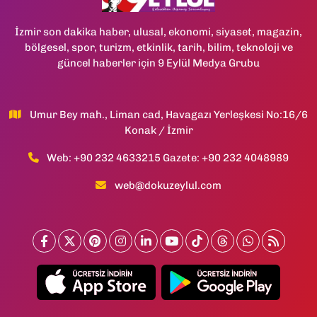
İzmir son dakika haber, ulusal, ekonomi, siyaset, magazin,
bölgesel, spor, turizm, etkinlik, tarih, bilim, teknoloji ve
güncel haberler için 9 Eylül Medya Grubu
Umur Bey mah., Liman cad, Havagazı Yerleşkesi No:16/6
Konak / İzmir
Web: +90 232 4633215 Gazete: +90 232 4048989
web@dokuzeylul.com