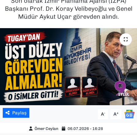
Son olarak İzmir Planlama Ajansı (İZPA)
Başkanı Prof. Dr. Koray Velibeyoğlu ve Genel
SAĞLIK
Müdür Aykut Uçar görevden alındı.
SPOR
TEKNOLOJİ
YAŞAM
YEREL YÖNETİMLER
Paylaş
-
+
A
A
Ömer Ceylan
06.07.2026 - 16:28