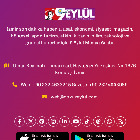
İzmir son dakika haber, ulusal, ekonomi, siyaset, magazin,
bölgesel, spor, turizm, etkinlik, tarih, bilim, teknoloji ve
güncel haberler için 9 Eylül Medya Grubu
Umur Bey mah., Liman cad, Havagazı Yerleşkesi No:16/6
Konak / İzmir
Web: +90 232 4633215 Gazete: +90 232 4048989
web@dokuzeylul.com