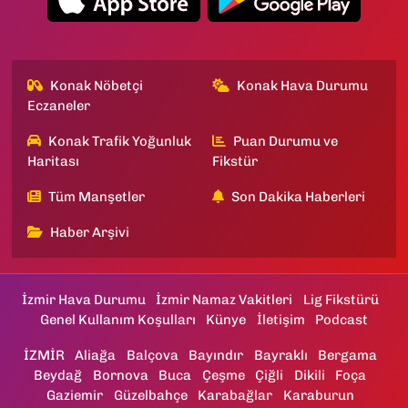
Konak Nöbetçi
Konak Hava Durumu
Eczaneler
Konak Trafik Yoğunluk
Puan Durumu ve
Haritası
Fikstür
Tüm Manşetler
Son Dakika Haberleri
Haber Arşivi
İzmir Hava Durumu
İzmir Namaz Vakitleri
Lig Fikstürü
Genel Kullanım Koşulları
Künye
İletişim
Podcast
İZMİR
Aliağa
Balçova
Bayındır
Bayraklı
Bergama
Beydağ
Bornova
Buca
Çeşme
Çiğli
Dikili
Foça
Gaziemir
Güzelbahçe
Karabağlar
Karaburun