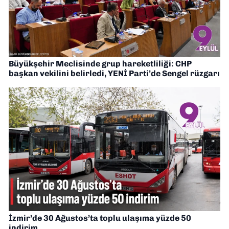
Büyükşehir Meclisinde grup hareketliliği: CHP
başkan vekilini belirledi, YENİ Parti’de Sengel rüzgarı
İzmir’de 30 Ağustos’ta toplu ulaşıma yüzde 50
indirim