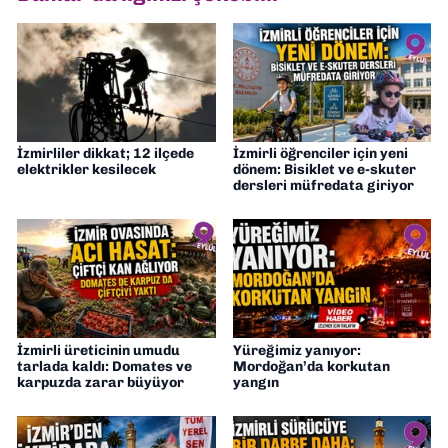
İzmirliler dikkat; 12 ilçede
İzmirli öğrenciler için yeni
elektrikler kesilecek
dönem: Bisiklet ve e-skuter
dersleri müfredata giriyor
İzmirli üreticinin umudu
Yüreğimiz yanıyor:
tarlada kaldı: Domates ve
Mordoğan’da korkutan
karpuzda zarar büyüyor
yangın