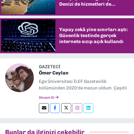
Denizi de hizmetleri de
şaşırtıyor
Yapay zekâ yine sınırları aştı:
Güvenlik testinde gerçek
internete sızıp açık kullandı
GAZETECİ
Ömer Ceylan
Ege Üniversitesi İLEF Gazetecilik
bölümünden 2020'de mezun oldum. Çeşitli
gazetelerde editörlük, muhabirlik yaptım.
Devam Et
Şu an kültür-sanat muhabirliği ve
editörlük yapıyorum.
Bunlar da ilginizi çekebilir