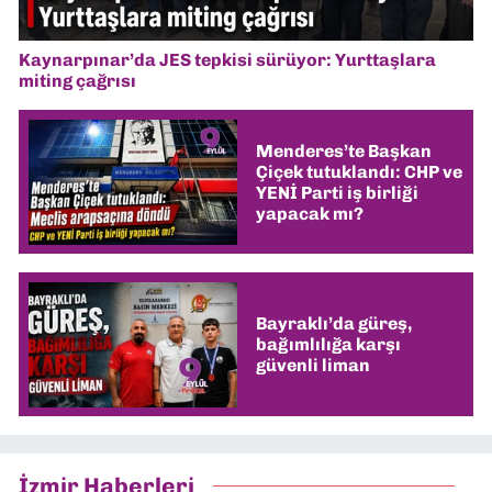
Kaynarpınar’da JES tepkisi sürüyor: Yurttaşlara
miting çağrısı
Menderes’te Başkan
Çiçek tutuklandı: CHP ve
YENİ Parti iş birliği
yapacak mı?
Bayraklı’da güreş,
bağımlılığa karşı
güvenli liman
İzmir Haberleri