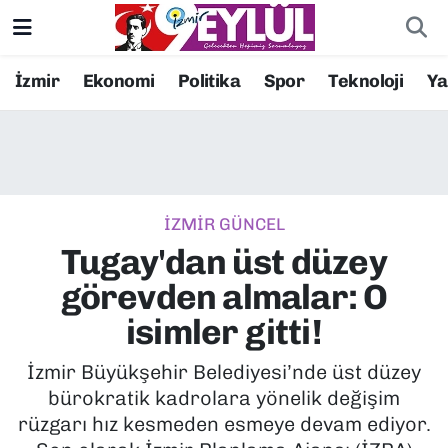
Resmi İlanlar
Konak Nöbetçi Eczaneler
İzmir
Ekonomi
Politika
Spor
Teknoloji
Y
BİLİM
Konak Hava Durumu
DÜNYA
Konak Trafik Yoğunluk Haritası
İZMİR GÜNCEL
EĞİTİM
Süper Lig Puan Durumu ve Fikstür
Tugay'dan üst düzey
EKONOMİ
Tüm Manşetler
görevden almalar: O
isimler gitti!
KÜLTÜR SANAT
Son Dakika Haberleri
İzmir Büyükşehir Belediyesi’nde üst düzey
MAGAZİN
Haber Arşivi
bürokratik kadrolara yönelik değişim
rüzgarı hız kesmeden esmeye devam ediyor.
POLİTİKA