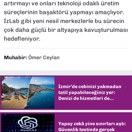
artırmayı ve onları teknoloji odaklı üretim
süreçlerinin başaktörü yapmayı amaçlıyor.
İzLab gibi yeni nesil merkezlerle bu sürecin
çok daha güçlü bir altyapıya kavuşturulması
hedefleniyor.
Muhabir:
Ömer Ceylan
İzmir’de cebinizi yakmadan
tatil yapabileceğiniz yer:
Denizi de hizmetleri de
şaşırtıyor
Yapay zekâ yine sınırları aştı:
Güvenlik testinde gerçek