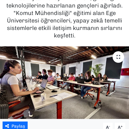
teknolojilerine hazırlanan gençleri ağırladı.
SAĞLIK
"Komut Mühendisliği" eğitimi alan Ege
Üniversitesi öğrencileri, yapay zekâ temelli
SPOR
sistemlerle etkili iletişim kurmanın sırlarını
keşfetti.
TEKNOLOJİ
YAŞAM
YEREL YÖNETİMLER
Paylaş
-
+
A
A