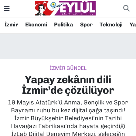
Resmi İlanlar
Konak Nöbetçi Eczaneler
İzmir
Ekonomi
Politika
Spor
Teknoloji
Y
BİLİM
Konak Hava Durumu
DÜNYA
Konak Trafik Yoğunluk Haritası
İZMİR GÜNCEL
EĞİTİM
Süper Lig Puan Durumu ve Fikstür
Yapay zekânın dili
EKONOMİ
Tüm Manşetler
İzmir’de çözülüyor
KÜLTÜR SANAT
Son Dakika Haberleri
19 Mayıs Atatürk’ü Anma, Gençlik ve Spor
Bayramı ruhu bu kez dijital çağa taşındı!
MAGAZİN
Haber Arşivi
İzmir Büyükşehir Belediyesi’nin Tarihi
Havagazı Fabrikası’nda hayata geçirdiği
POLİTİKA
İzLab Dijital Deneyim Merkezi, geleceğin