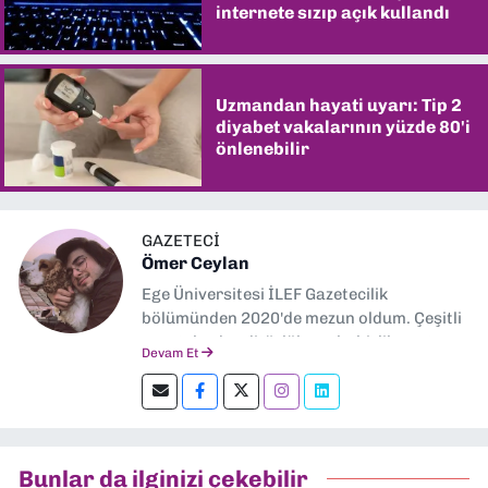
internete sızıp açık kullandı
Uzmandan hayati uyarı: Tip 2
diyabet vakalarının yüzde 80'i
önlenebilir
GAZETECİ
Ömer Ceylan
Ege Üniversitesi İLEF Gazetecilik
bölümünden 2020'de mezun oldum. Çeşitli
gazetelerde editörlük, muhabirlik yaptım.
Devam Et
Şu an kültür-sanat muhabirliği ve
editörlük yapıyorum.
Bunlar da ilginizi çekebilir