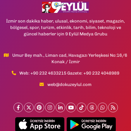
İzmir son dakika haber, ulusal, ekonomi, siyaset, magazin,
bölgesel, spor, turizm, etkinlik, tarih, bilim, teknoloji ve
güncel haberler için 9 Eylül Medya Grubu
Umur Bey mah., Liman cad, Havagazı Yerleşkesi No:16/6
Konak / İzmir
Web: +90 232 4633215 Gazete: +90 232 4048989
web@dokuzeylul.com