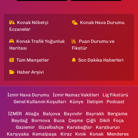
Konak Nöbetçi
Konak Hava Durumu
Eczaneler
Konak Trafik Yoğunluk
Puan Durumu ve
Haritası
Fikstür
Tüm Manşetler
Son Dakika Haberleri
Haber Arşivi
İzmir Hava Durumu
İzmir Namaz Vakitleri
Lig Fikstürü
Genel Kullanım Koşulları
Künye
İletişim
Podcast
İZMİR
Aliağa
Balçova
Bayındır
Bayraklı
Bergama
Beydağ
Bornova
Buca
Çeşme
Çiğli
Dikili
Foça
Gaziemir
Güzelbahçe
Karabağlar
Karaburun
Karşıyaka
Kemalpaşa
Kiraz
Kınık
Konak
Menderes