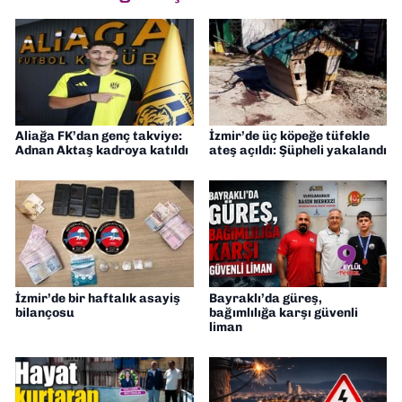
Aliağa FK’dan genç takviye:
İzmir’de üç köpeğe tüfekle
Adnan Aktaş kadroya katıldı
ateş açıldı: Şüpheli yakalandı
İzmir’de bir haftalık asayiş
Bayraklı’da güreş,
bilançosu
bağımlılığa karşı güvenli
liman