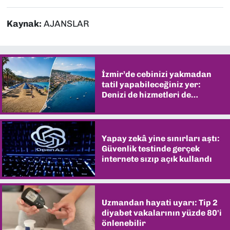
Kaynak:
AJANSLAR
İzmir’de cebinizi yakmadan
tatil yapabileceğiniz yer:
Denizi de hizmetleri de
şaşırtıyor
Yapay zekâ yine sınırları aştı:
Güvenlik testinde gerçek
internete sızıp açık kullandı
Uzmandan hayati uyarı: Tip 2
diyabet vakalarının yüzde 80'i
önlenebilir