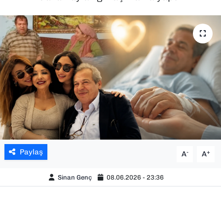
SAĞLIK
SPOR
TEKNOLOJİ
YAŞAM
YEREL YÖNETİMLER
Paylaş
-
+
A
A
Sinan Genç
08.06.2026 - 23:36