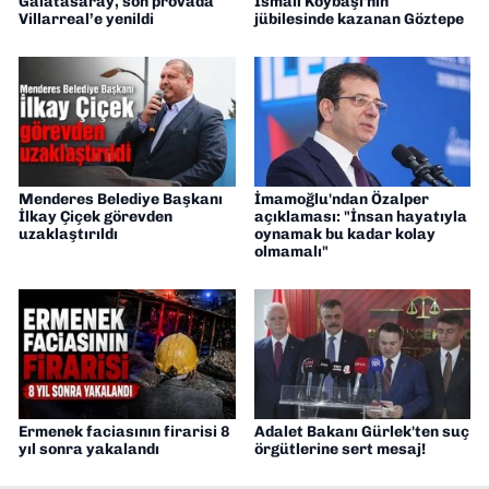
Galatasaray, son provada
İsmail Köybaşı'nın
Villarreal’e yenildi
jübilesinde kazanan Göztepe
Menderes Belediye Başkanı
İmamoğlu'ndan Özalper
İlkay Çiçek görevden
açıklaması: "İnsan hayatıyla
uzaklaştırıldı
oynamak bu kadar kolay
olmamalı"
Ermenek faciasının firarisi 8
Adalet Bakanı Gürlek'ten suç
yıl sonra yakalandı
örgütlerine sert mesaj!