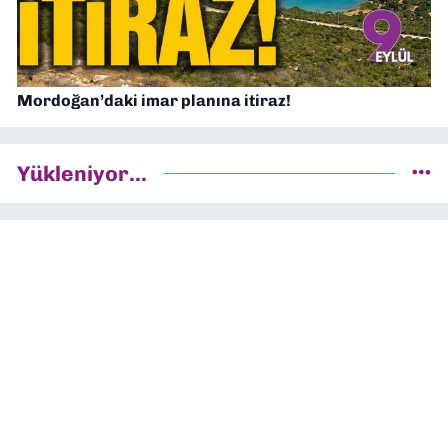
Mordoğan’daki imar planına itiraz!
Yükleniyor...