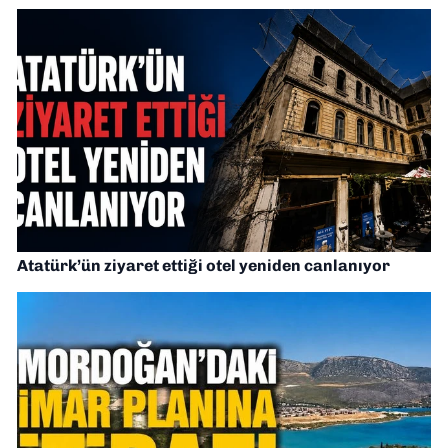
Atatürk’ün ziyaret ettiği otel yeniden canlanıyor