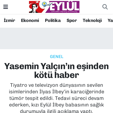
Resmi İlanlar
Konak Nöbetçi Eczaneler
İzmir
Ekonomi
Politika
Spor
Teknoloji
Y
BİLİM
Konak Hava Durumu
DÜNYA
Konak Trafik Yoğunluk Haritası
GENEL
EĞİTİM
Süper Lig Puan Durumu ve Fikstür
Yasemin Yalçın’ın eşinden
EKONOMİ
Tüm Manşetler
kötü haber
KÜLTÜR SANAT
Son Dakika Haberleri
Tiyatro ve televizyon dünyasının sevilen
isimlerinden İlyas İlbey’in karaciğerinde
MAGAZİN
Haber Arşivi
tümör tespit edildi. Tedavi süreci devam
ederken, kızı Eylül İlbey babasının sağlık
POLİTİKA
durumuyla ilgili açıklama yaptı.