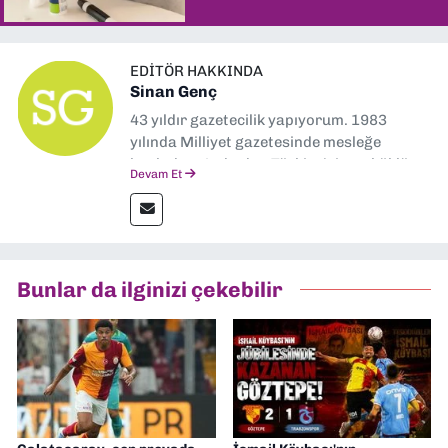
EDITÖR HAKKINDA
Sinan Genç
43 yıldır gazetecilik yapıyorum. 1983
yılında Milliyet gazetesinde mesleğe
başladım. Ardından Türkiye’nin en köklü
Devam Et
gazetelerinden Yeni Asır’da 36 yıl boyunca
muhabir, editör, müdür yardımcısı ve spor
müdürü olarak görev yaptım. Ayrıca Yeni
Asır TV’de 7 yıl boyunca programlar
hazırlayıp sundum. Şu anda Dokuz Eylül
Bunlar da ilginizi çekebilir
Gazetesi'nde editörlük yapıyorum