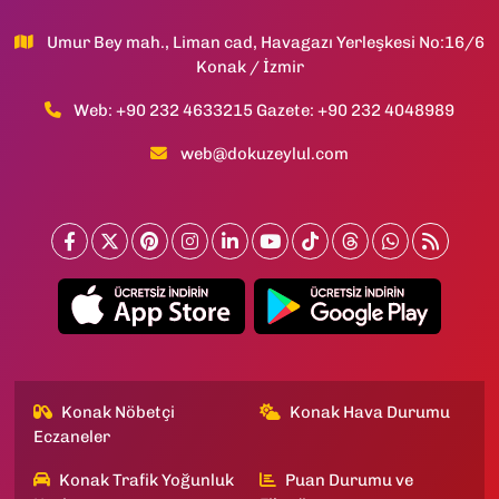
Umur Bey mah., Liman cad, Havagazı Yerleşkesi No:16/6
Konak / İzmir
Web: +90 232 4633215 Gazete: +90 232 4048989
web@dokuzeylul.com
Konak Nöbetçi
Konak Hava Durumu
Eczaneler
Konak Trafik Yoğunluk
Puan Durumu ve