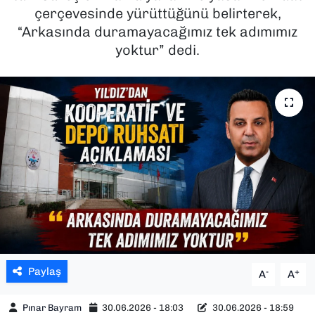
çerçevesinde yürüttüğünü belirterek,
SAĞLIK
“Arkasında duramayacağımız tek adımımız
yoktur” dedi.
SPOR
TEKNOLOJİ
YAŞAM
YEREL YÖNETİMLER
Paylaş
-
+
A
A
Pınar Bayram
30.06.2026 - 18:03
30.06.2026 - 18:59