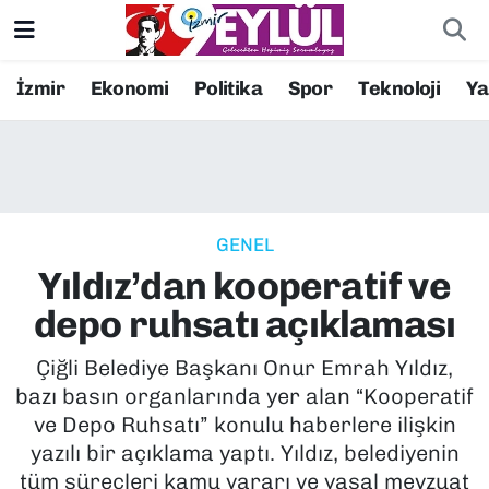
Resmi İlanlar
Konak Nöbetçi Eczaneler
İzmir
Ekonomi
Politika
Spor
Teknoloji
Y
BİLİM
Konak Hava Durumu
DÜNYA
Konak Trafik Yoğunluk Haritası
GENEL
EĞİTİM
Süper Lig Puan Durumu ve Fikstür
Yıldız’dan kooperatif ve
EKONOMİ
Tüm Manşetler
depo ruhsatı açıklaması
KÜLTÜR SANAT
Son Dakika Haberleri
Çiğli Belediye Başkanı Onur Emrah Yıldız,
bazı basın organlarında yer alan “Kooperatif
MAGAZİN
Haber Arşivi
ve Depo Ruhsatı” konulu haberlere ilişkin
yazılı bir açıklama yaptı. Yıldız, belediyenin
POLİTİKA
tüm süreçleri kamu yararı ve yasal mevzuat