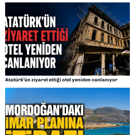
Atatürk’ün ziyaret ettiği otel yeniden canlanıyor