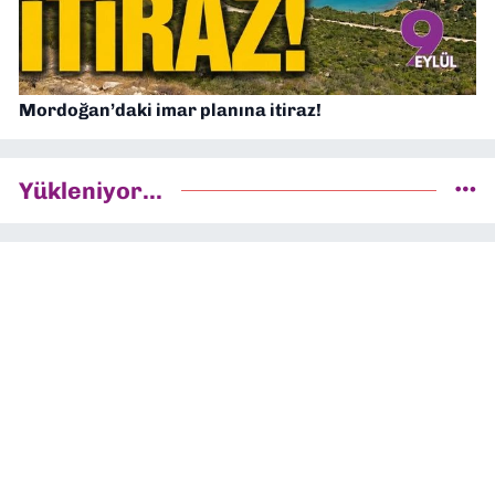
Mordoğan’daki imar planına itiraz!
Yükleniyor...