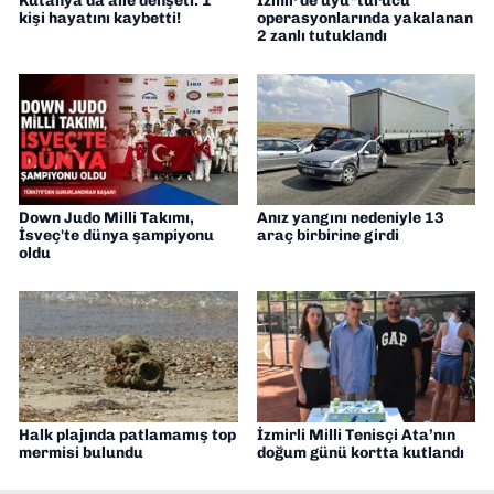
Kütahya'da aile dehşeti: 1
İzmir'de uyu*turucu
kişi hayatını kaybetti!
operasyonlarında yakalanan
2 zanlı tutuklandı
Down Judo Milli Takımı,
Anız yangını nedeniyle 13
İsveç'te dünya şampiyonu
araç birbirine girdi
oldu
Halk plajında patlamamış top
İzmirli Milli Tenisçi Ata’nın
mermisi bulundu
doğum günü kortta kutlandı