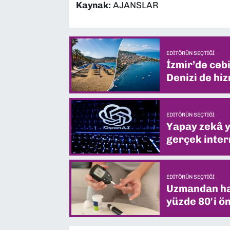
Kaynak:
AJANSLAR
EDITÖRÜN SEÇTIĞI
İzmir’de ceb
Denizi de hiz
EDITÖRÜN SEÇTIĞI
Yapay zekâ yi
gerçek intern
EDITÖRÜN SEÇTIĞI
Uzmandan hay
yüzde 80'i ön