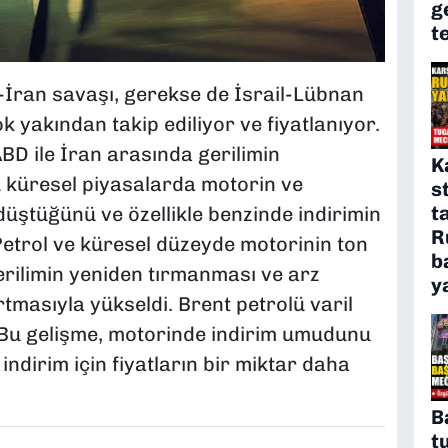
g
t
İran savaşı, gerekse de İsrail-Lübnan
 yakından takip ediliyor ve fiyatlanıyor.
ABD ile İran arasında gerilimin
K
 küresel piyasalarda motorin ve
s
t
 düştüğünü ve özellikle benzinde indirimin
R
 "Petrol ve küresel düzeyde motorinin ton
b
gerilimin yeniden tırmanması ve arz
y
rtmasıyla yükseldi. Brent petrolü varil
. Bu gelişme, motorinde indirim umudunu
indirim için fiyatların bir miktar daha
B
t