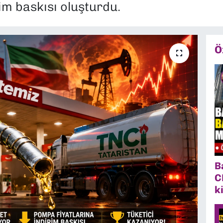
im baskısı oluşturdu.
Ö
B
C
k