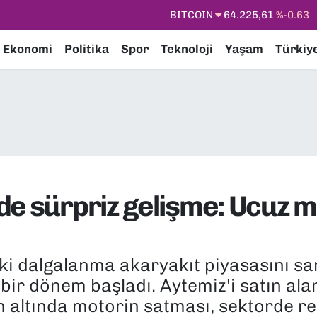
DOLAR
47,7143
%0.16
EURO
55,0317
%-0.02
Ekonomi
Politika
Spor
Teknoloji
Yaşam
Türkiy
STERLİN
64,2463
%0.07
GRAM ALTIN
6510.40
%0.45
BİST100
13.799
%70
BITCOIN
64.225,61
%-0.63
de sürpriz gelişme: Ucuz m
aki dalgalanma akaryakıt piyasasını sa
i bir dönem başladı. Aytemiz'i satın al
ın altında motorin satması, sektorde re