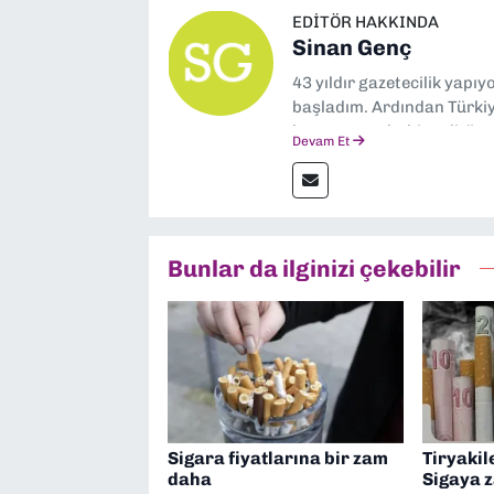
EDITÖR HAKKINDA
Sinan Genç
43 yıldır gazetecilik yapı
başladım. Ardından Türkiye
boyunca muhabir, editör,
Devam Et
yaptım. Ayrıca Yeni Asır 
anda Dokuz Eylül Gazetesi
Bunlar da ilginizi çekebilir
Sigara fiyatlarına bir zam
Tiryakil
daha
Sigaya 