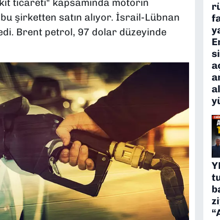
akıt ticareti" kapsamında motorin
r
u şirketten satın alıyor. İsrail-Lübnan
f
y
ledi. Brent petrol, 97 dolar düzeyinde
E
s
a
a
a
y
Y
t
b
z
“