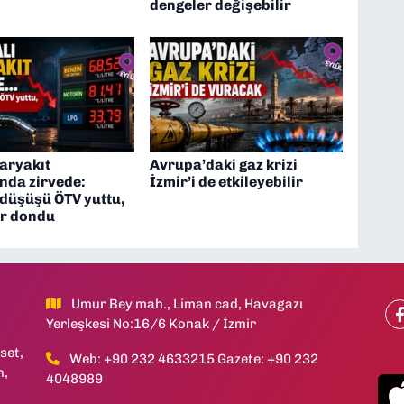
dengeler değişebilir
aryakıt
Avrupa’daki gaz krizi
ında zirvede:
İzmir’i de etkileyebilir
düşüşü ÖTV yuttu,
ar dondu
Umur Bey mah., Liman cad, Havagazı
Yerleşkesi No:16/6 Konak / İzmir
set,
Web: +90 232 4633215 Gazete: +90 232
h,
4048989