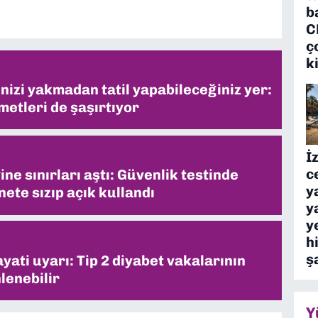
b
C
ç
k
inizi yakmadan tatil yapabileceğiniz yer:
metleri de şaşırtıyor
İ
c
ne sınırları aştı: Güvenlik testinde
y
ete sızıp açık kullandı
y
y
h
ş
ati uyarı: Tip 2 diyabet vakalarının
lenebilir
Y