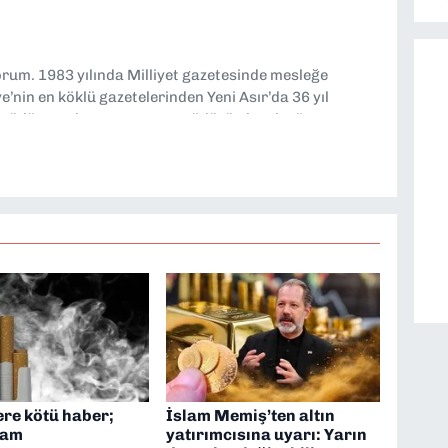
yorum. 1983 yılında Milliyet gazetesinde mesleğe
’nin en köklü gazetelerinden Yeni Asır’da 36 yıl
 müdür yardımcısı ve spor müdürü olarak görev
TV’de 7 yıl boyunca programlar hazırlayıp sundum. Şu
'nde editörlük yapıyorum
ere kötü haber;
İslam Memiş’ten altın
zam
yatırımcısına uyarı: Yarın