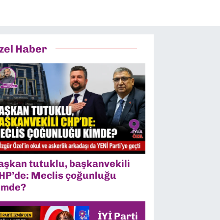
zel Haber
aşkan tutuklu, başkanvekili
HP’de: Meclis çoğunluğu
imde?
İYİ Parti