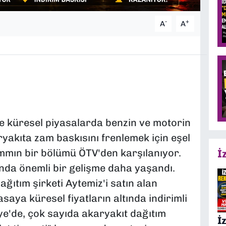
-
+
A
A
e küresel piyasalarda benzin ve motorin
karyakıta zam baskısını frenlemek için eşel
ammın bir bölümü ÖTV'den karşılanıyor.
İ
da önemli bir gelişme daha yaşandı.
ğıtım şirketi Aytemiz'i satın alan
saya küresel fiyatların altında indirimli
e'de, çok sayıda akaryakıt dağıtım
İ