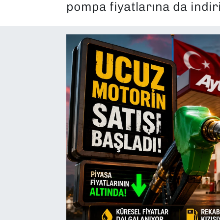
pompa fiyatlarına da indir
SAĞLIK
SPOR
TEKNOLOJİ
YAŞAM
YEREL YÖNETİMLER