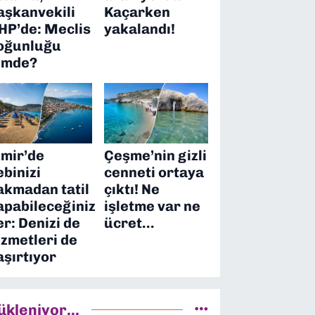
aşkanvekili
Kaçarken
HP’de: Meclis
yakalandı!
oğunluğu
imde?
zmir’de
Çeşme’nin gizli
ebinizi
cenneti ortaya
akmadan tatil
çıktı! Ne
apabileceğiniz
işletme var ne
er: Denizi de
ücret…
izmetleri de
aşırtıyor
ükleniyor...