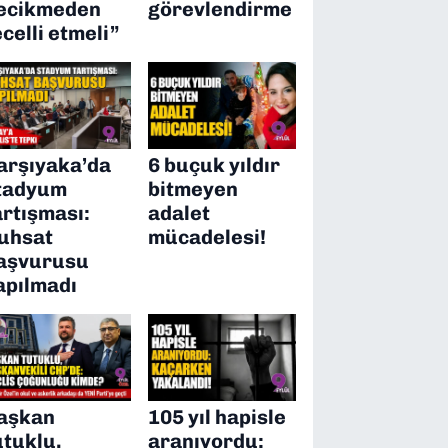
ecikmeden
görevlendirme
ecelli etmeli”
arşıyaka’da
6 buçuk yıldır
tadyum
bitmeyen
artışması:
adalet
uhsat
mücadelesi!
aşvurusu
apılmadı
aşkan
105 yıl hapisle
utuklu,
aranıyordu: