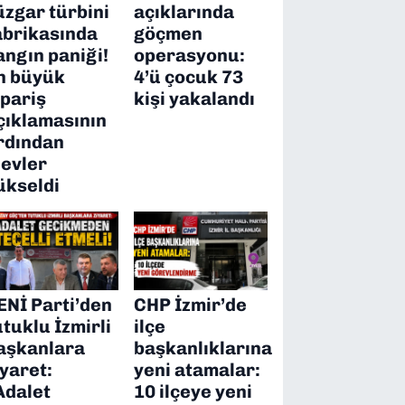
üzgar türbini
açıklarında
abrikasında
göçmen
angın paniği!
operasyonu:
n büyük
4’ü çocuk 73
ipariş
kişi yakalandı
çıklamasının
rdından
levler
ükseldi
ENİ Parti’den
CHP İzmir’de
utuklu İzmirli
ilçe
aşkanlara
başkanlıklarına
iyaret:
yeni atamalar:
Adalet
10 ilçeye yeni