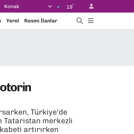
°
Konak
19
e
Yerel
Resmi İlanlar
otorin
rsarken, Türkiye'de
an Tataristan merkezli
kabeti artırırken