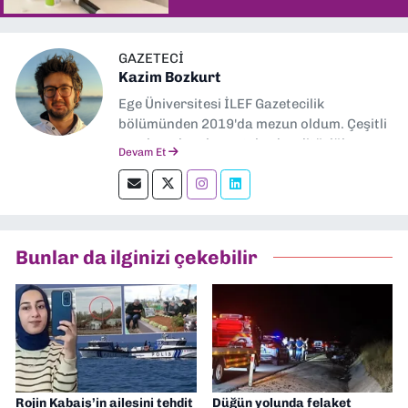
GAZETECI
Kazim Bozkurt
Ege Üniversitesi İLEF Gazetecilik
bölümünden 2019'da mezun oldum. Çeşitli
yerel ve ulusal gazetelerde editörlük,
Devam Et
muhabirlik yaptım. Teknoloji bloglarını
okumayı severim.
Bunlar da ilginizi çekebilir
Rojin Kabaiş’in ailesini tehdit
Düğün yolunda felaket