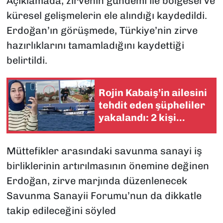
Açıklamada, zirvenin gündemi ile bölgesel ve
küresel gelişmelerin ele alındığı kaydedildi.
Erdoğan’ın görüşmede, Türkiye’nin zirve
hazırlıklarını tamamladığını kaydettiği
belirtildi.
Rojin Kabaiş’in ailesini
tehdit eden şüpheliler
yakalandı: 2 kişi
tutuklandı
Müttefikler arasındaki savunma sanayi iş
birliklerinin artırılmasının önemine değinen
Erdoğan, zirve marjında düzenlenecek
Savunma Sanayii Forumu’nun da dikkatle
takip edileceğini söyled