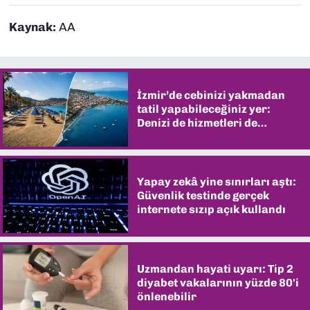
Kaynak:
AA
İzmir’de cebinizi yakmadan
tatil yapabileceğiniz yer:
Denizi de hizmetleri de
şaşırtıyor
Yapay zekâ yine sınırları aştı:
Güvenlik testinde gerçek
internete sızıp açık kullandı
Uzmandan hayati uyarı: Tip 2
diyabet vakalarının yüzde 80'i
önlenebilir