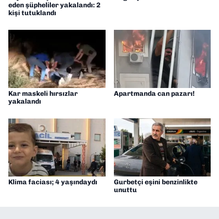
eden şüpheliler yakalandı: 2
kişi tutuklandı
Kar maskeli hırsızlar
Apartmanda can pazarı!
yakalandı
Klima faciası; 4 yaşındaydı
Gurbetçi eşini benzinlikte
unuttu