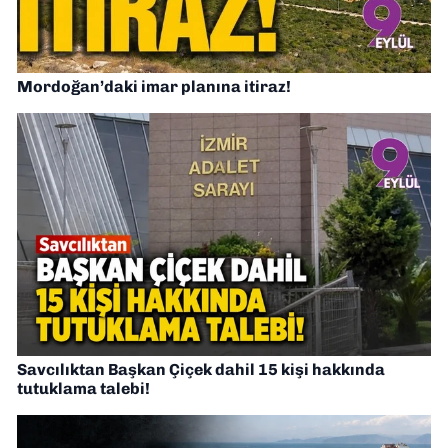
Mordoğan’daki imar planına itiraz!
Savcılıktan Başkan Çiçek dahil 15 kişi hakkında
tutuklama talebi!