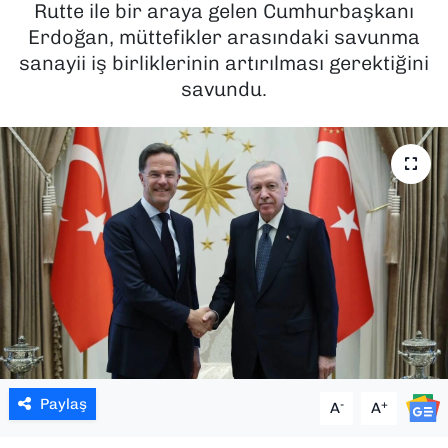
Rutte ile bir araya gelen Cumhurbaşkanı
Erdoğan, müttefikler arasındaki savunma
SAĞLIK
sanayii iş birliklerinin artırılması gerektiğini
savundu.
SPOR
TEKNOLOJİ
YAŞAM
YEREL YÖNETİMLER
Paylaş
-
+
A
A