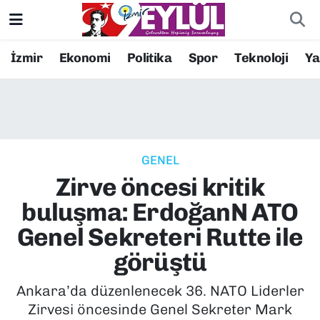
Resmi İlanlar
Konak Nöbetçi Eczaneler
İzmir
Ekonomi
Politika
Spor
Teknoloji
Y
BİLİM
Konak Hava Durumu
DÜNYA
Konak Trafik Yoğunluk Haritası
GENEL
EĞİTİM
Süper Lig Puan Durumu ve Fikstür
Zirve öncesi kritik
EKONOMİ
Tüm Manşetler
buluşma: ErdoğanN ATO
Genel Sekreteri Rutte ile
KÜLTÜR SANAT
Son Dakika Haberleri
görüştü
MAGAZİN
Haber Arşivi
Ankara’da düzenlenecek 36. NATO Liderler
Zirvesi öncesinde Genel Sekreter Mark
POLİTİKA