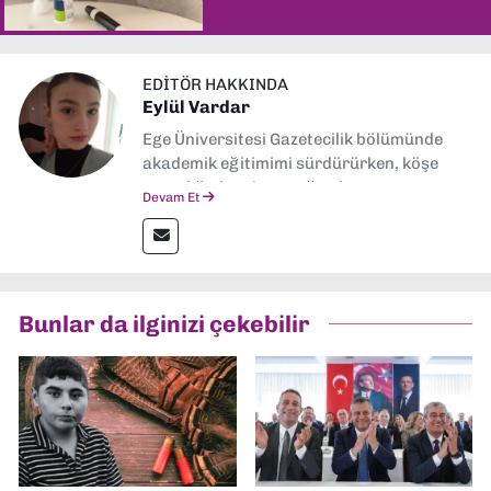
EDITÖR HAKKINDA
Eylül Vardar
Ege Üniversitesi Gazetecilik bölümünde
akademik eğitimimi sürdürürken, köşe
yazarlığıyla adım attığım basın
Devam Et
sektöründe şu an muhabirlik yapıyorum.
Bunlar da ilginizi çekebilir