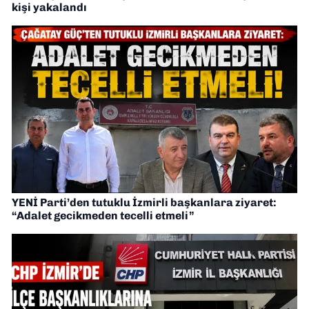
kişi yakalandı
YENİ Parti’den tutuklu İzmirli başkanlara ziyaret:
“Adalet gecikmeden tecelli etmeli”