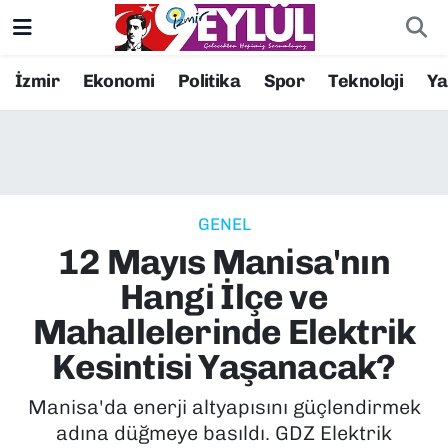
Resmi İlanlar
Konak Nöbetçi Eczaneler
İzmir
Ekonomi
Politika
Spor
Teknoloji
Y
BİLİM
Konak Hava Durumu
DÜNYA
Konak Trafik Yoğunluk Haritası
GENEL
EĞİTİM
Süper Lig Puan Durumu ve Fikstür
12 Mayıs Manisa'nın
EKONOMİ
Tüm Manşetler
Hangi İlçe ve
Mahallelerinde Elektrik
KÜLTÜR SANAT
Son Dakika Haberleri
Kesintisi Yaşanacak?
MAGAZİN
Haber Arşivi
Manisa'da enerji altyapısını güçlendirmek
adına düğmeye basıldı. GDZ Elektrik
POLİTİKA