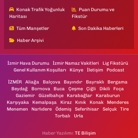
Konak Trafik Yoğunluk
Puan Durumu ve
Haritası
Fikstür
Tüm Manşetler
Son Dakika Haberleri
Haber Arşivi
İzmir Hava Durumu
İzmir Namaz Vakitleri
Lig Fikstürü
Genel Kullanım Koşulları
Künye
İletişim
Podcast
İZMİR
Aliağa
Balçova
Bayındır
Bayraklı
Bergama
Beydağ
Bornova
Buca
Çeşme
Çiğli
Dikili
Foça
Gaziemir
Güzelbahçe
Karabağlar
Karaburun
Karşıyaka
Kemalpaşa
Kiraz
Kınık
Konak
Menderes
Menemen
Narlıdere
Ödemiş
Seferihisar
Selçuk
Tire
Torbalı
Urla
Haber Yazılımı:
TE Bilişim