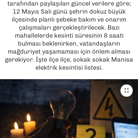
tarafından paylaşılan güncel verilere göre;
12 Mayıs Salı günü şehrin dokuz büyük
SAĞLIK
ilçesinde planlı şebeke bakım ve onarım
çalışmaları gerçekleştirilecek. Bazı
SPOR
mahallelerde kesinti süresinin 8 saati
TEKNOLOJİ
bulması beklenirken, vatandaşların
mağduriyet yaşamaması için önlem alması
YAŞAM
gerekiyor. İşte ilçe ilçe, sokak sokak Manisa
elektrik kesintisi listesi.
YEREL YÖNETİMLER