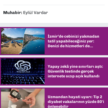
Muhabir:
Eylül Vardar
İzmir’de cebinizi yakmadan
tatil yapabileceğiniz yer:
Denizi de hizmetleri de
şaşırtıyor
Yapay zekâ yine sınırları aştı:
Güvenlik testinde gerçek
internete sızıp açık kullandı
Uzmandan hayati uyarı: Tip 2
diyabet vakalarının yüzde 80'i
önlenebilir