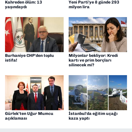
Kahreden ölüm: 13
Yeni Parti'ye 8 günde 293
yaşındaydı
milyon lira
Burhaniye CHP'den toplu
Milyonlar bekliyor: Kredi
istifa!
kartı ve prim borçları
silinecek mi?
Gürlek’ten Uğur Mumcu
İstanbul'da eğitim uçağı
açıklaması
kaza yaptı