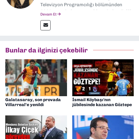
Televizyon Programcılığı bölümünden
2024 senesinde mezun oldum. Dokuz Eylül
Devam Et
Gazetesi'nde spor yazarlığı yaparken,
editörlük görevini de üstleniyorum.
Bunlar da ilginizi çekebilir
Galatasaray, son provada
İsmail Köybaşı'nın
Villarreal’e yenildi
jübilesinde kazanan Göztepe