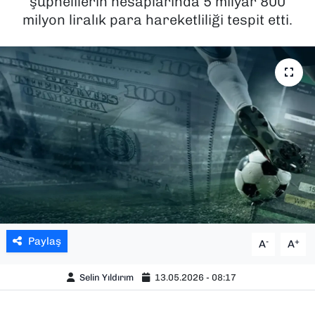
şüphelilerin hesaplarında 5 milyar 800
milyon liralık para hareketliliği tespit etti.
SAĞLIK
SPOR
TEKNOLOJİ
YAŞAM
YEREL YÖNETİMLER
Paylaş
-
+
A
A
Selin Yıldırım
13.05.2026 - 08:17