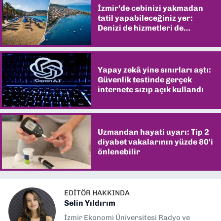
İzmir’de cebinizi yakmadan
tatil yapabileceğiniz yer:
Denizi de hizmetleri de
şaşırtıyor
Yapay zekâ yine sınırları aştı:
Güvenlik testinde gerçek
internete sızıp açık kullandı
Uzmandan hayati uyarı: Tip 2
diyabet vakalarının yüzde 80'i
önlenebilir
EDITÖR HAKKINDA
Selin Yıldırım
İzmir Ekonomi Üniversitesi Radyo ve