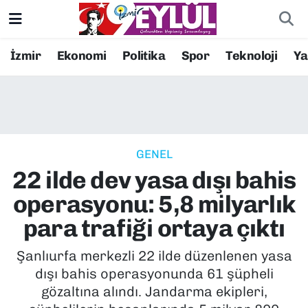
Resmi İlanlar
Konak Nöbetçi Eczaneler
İzmir
Ekonomi
Politika
Spor
Teknoloji
Y
BİLİM
Konak Hava Durumu
DÜNYA
Konak Trafik Yoğunluk Haritası
GENEL
EĞİTİM
Süper Lig Puan Durumu ve Fikstür
22 ilde dev yasa dışı bahis
EKONOMİ
Tüm Manşetler
operasyonu: 5,8 milyarlık
para trafiği ortaya çıktı
KÜLTÜR SANAT
Son Dakika Haberleri
Şanlıurfa merkezli 22 ilde düzenlenen yasa
MAGAZİN
Haber Arşivi
dışı bahis operasyonunda 61 şüpheli
gözaltına alındı. Jandarma ekipleri,
POLİTİKA