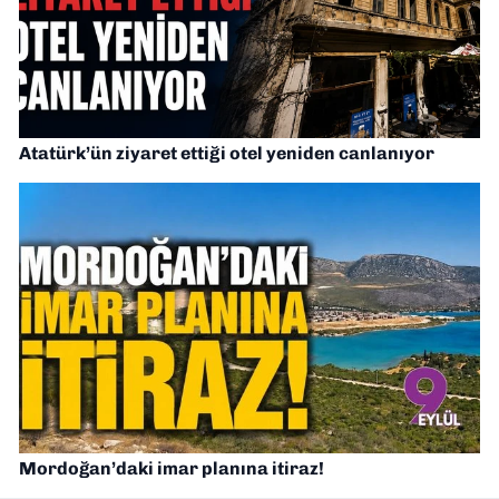
Atatürk’ün ziyaret ettiği otel yeniden canlanıyor
Mordoğan’daki imar planına itiraz!