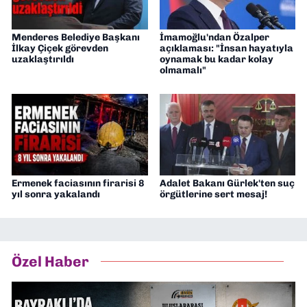
Menderes Belediye Başkanı
İmamoğlu'ndan Özalper
İlkay Çiçek görevden
açıklaması: "İnsan hayatıyla
uzaklaştırıldı
oynamak bu kadar kolay
olmamalı"
Ermenek faciasının firarisi 8
Adalet Bakanı Gürlek'ten suç
yıl sonra yakalandı
örgütlerine sert mesaj!
Özel Haber