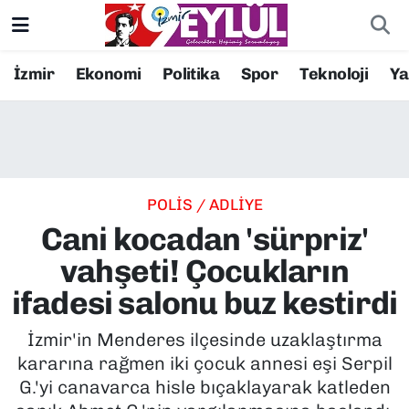
Resmi İlanlar
Konak Nöbetçi Eczaneler
İzmir
Ekonomi
Politika
Spor
Teknoloji
Y
BİLİM
Konak Hava Durumu
DÜNYA
Konak Trafik Yoğunluk Haritası
POLİS / ADLİYE
EĞİTİM
Süper Lig Puan Durumu ve Fikstür
Cani kocadan 'sürpriz'
EKONOMİ
Tüm Manşetler
vahşeti! Çocukların
ifadesi salonu buz kestirdi
KÜLTÜR SANAT
Son Dakika Haberleri
İzmir'in Menderes ilçesinde uzaklaştırma
MAGAZİN
Haber Arşivi
kararına rağmen iki çocuk annesi eşi Serpil
G.'yi canavarca hisle bıçaklayarak katleden
POLİTİKA