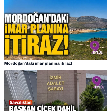
Mordoğan’daki imar planına itiraz!