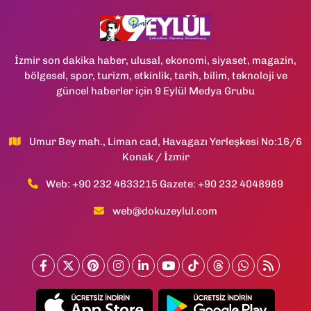
İzmir son dakika haber, ulusal, ekonomi, siyaset, magazin,
bölgesel, spor, turizm, etkinlik, tarih, bilim, teknoloji ve
güncel haberler için 9 Eylül Medya Grubu
Umur Bey mah., Liman cad, Havagazı Yerleşkesi No:16/6
Konak / İzmir
Web: +90 232 4633215 Gazete: +90 232 4048989
web@dokuzeylul.com