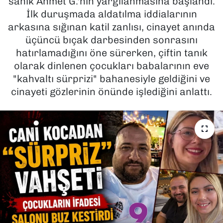
sanık Ahmet G.'nin yargılanmasına başlandı.
İlk duruşmada aldatılma iddialarının
SAĞLIK
arkasına sığınan katil zanlısı, cinayet anında
üçüncü bıçak darbesinden sonrasını
SPOR
hatırlamadığını öne sürerken, çiftin tanık
olarak dinlenen çocukları babalarının eve
TEKNOLOJİ
"kahvaltı sürprizi" bahanesiyle geldiğini ve
cinayeti gözlerinin önünde işlediğini anlattı.
YAŞAM
YEREL YÖNETİMLER