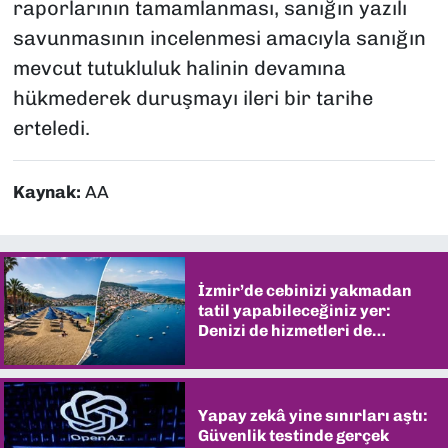
raporlarının tamamlanması, sanığın yazılı
savunmasının incelenmesi amacıyla sanığın
mevcut tutukluluk halinin devamına
hükmederek duruşmayı ileri bir tarihe
erteledi.
Kaynak:
AA
İzmir’de cebinizi yakmadan
tatil yapabileceğiniz yer:
Denizi de hizmetleri de
şaşırtıyor
Yapay zekâ yine sınırları aştı:
Güvenlik testinde gerçek