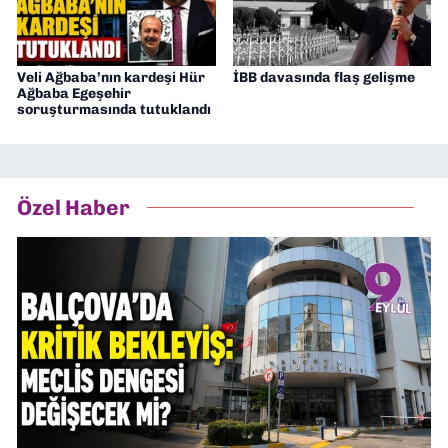
Veli Ağbaba’nın kardeşi Hür
İBB davasında flaş gelişme
Ağbaba Egeşehir
soruşturmasında tutuklandı
Özel Haber