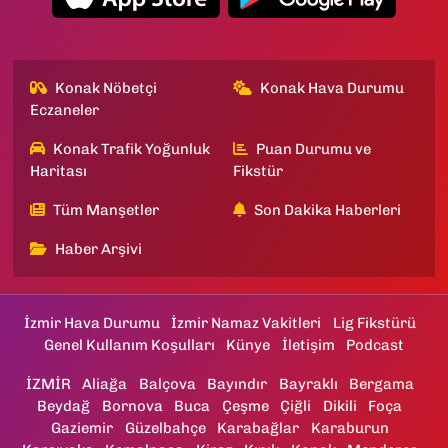
Konak Nöbetçi
Konak Hava Durumu
Eczaneler
Konak Trafik Yoğunluk
Puan Durumu ve
Haritası
Fikstür
Tüm Manşetler
Son Dakika Haberleri
Haber Arşivi
İzmir Hava Durumu
İzmir Namaz Vakitleri
Lig Fikstürü
Genel Kullanım Koşulları
Künye
İletişim
Podcast
İZMİR
Aliağa
Balçova
Bayındır
Bayraklı
Bergama
Beydağ
Bornova
Buca
Çeşme
Çiğli
Dikili
Foça
Gaziemir
Güzelbahçe
Karabağlar
Karaburun