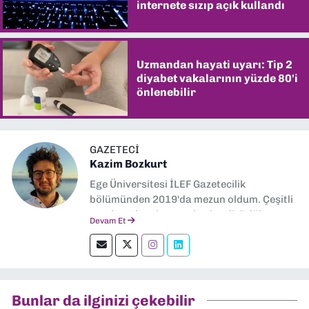
internete sızıp açık kullandı
Uzmandan hayati uyarı: Tip 2
diyabet vakalarının yüzde 80'i
önlenebilir
GAZETECI
Kazim Bozkurt
Ege Üniversitesi İLEF Gazetecilik
bölümünden 2019'da mezun oldum. Çeşitli
yerel ve ulusal gazetelerde editörlük,
Devam Et
muhabirlik yaptım. Teknoloji bloglarını
okumayı severim.
Bunlar da ilginizi çekebilir