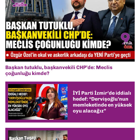
Başkan tutuklu, başkanvekili CHP’de: Meclis
çoğunluğu kimde?
İYİ Parti İzmir’de iddialı
hedef: “Dervişoğlu’nun
memleketinde en yüksek
oyu alacağız”