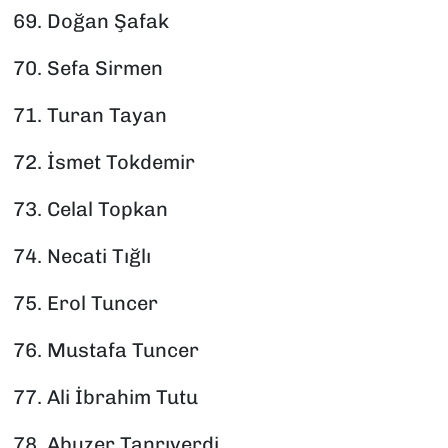
69.⁠ ⁠Doğan Şafak
70.⁠ ⁠Sefa Sirmen
71.⁠ ⁠Turan Tayan
72.⁠ ⁠İsmet Tokdemir
73.⁠ ⁠Celal Topkan
74.⁠ ⁠Necati Tığlı
75.⁠ ⁠Erol Tuncer
76.⁠ ⁠Mustafa Tuncer
77.⁠ ⁠Ali İbrahim Tutu
78.⁠ ⁠Abuzer Tanrıverdi