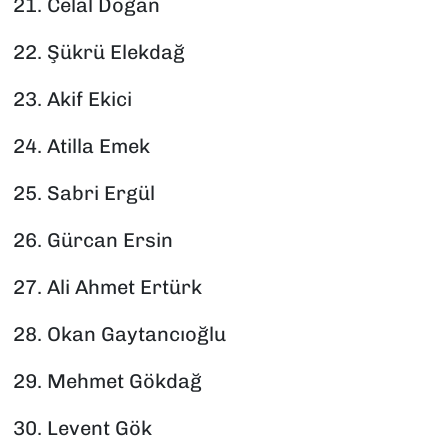
21.⁠ ⁠Celal Doğan
22.⁠ ⁠Şükrü Elekdağ
23.⁠ ⁠Akif Ekici
24.⁠ ⁠Atilla Emek
25.⁠ ⁠Sabri Ergül
26.⁠ ⁠Gürcan Ersin
27.⁠ ⁠Ali Ahmet Ertürk
28.⁠ ⁠Okan Gaytancıoğlu
29.⁠ ⁠Mehmet Gökdağ
30.⁠ ⁠Levent Gök