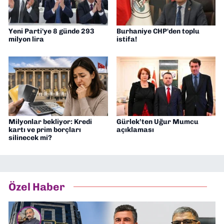
Yeni Parti'ye 8 günde 293
Burhaniye CHP'den toplu
milyon lira
istifa!
Milyonlar bekliyor: Kredi
Gürlek’ten Uğur Mumcu
kartı ve prim borçları
açıklaması
silinecek mi?
Özel Haber