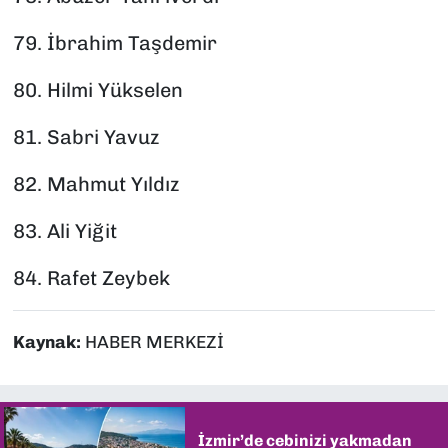
79.⁠ ⁠İbrahim Taşdemir
80.⁠ ⁠Hilmi Yükselen
81.⁠ ⁠Sabri Yavuz
82.⁠ ⁠Mahmut Yıldız
83.⁠ ⁠Ali Yiğit
84.⁠ ⁠Rafet Zeybek
Kaynak:
HABER MERKEZİ
İzmir’de cebinizi yakmadan