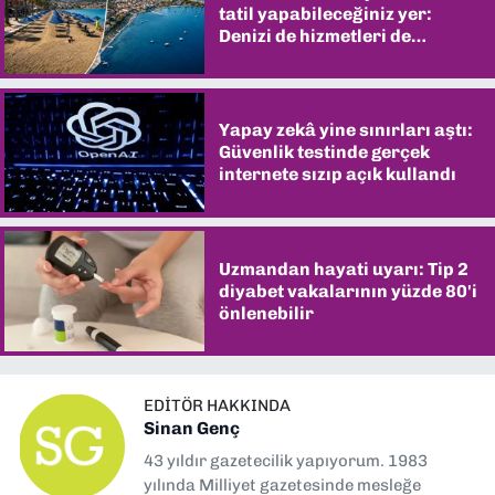
tatil yapabileceğiniz yer:
Denizi de hizmetleri de
şaşırtıyor
Yapay zekâ yine sınırları aştı:
Güvenlik testinde gerçek
internete sızıp açık kullandı
Uzmandan hayati uyarı: Tip 2
diyabet vakalarının yüzde 80'i
önlenebilir
EDITÖR HAKKINDA
Sinan Genç
43 yıldır gazetecilik yapıyorum. 1983
yılında Milliyet gazetesinde mesleğe