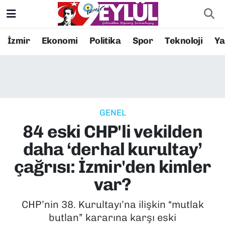
Resmi İlanlar
Konak Nöbetçi Eczaneler
İzmir
Ekonomi
Politika
Spor
Teknoloji
Y
BİLİM
Konak Hava Durumu
DÜNYA
Konak Trafik Yoğunluk Haritası
GENEL
EĞİTİM
Süper Lig Puan Durumu ve Fikstür
84 eski CHP'li vekilden
EKONOMİ
Tüm Manşetler
daha ‘derhal kurultay’
çağrısı: İzmir'den kimler
KÜLTÜR SANAT
Son Dakika Haberleri
var?
MAGAZİN
Haber Arşivi
CHP’nin 38. Kurultayı’na ilişkin “mutlak
butlan” kararına karşı eski
POLİTİKA