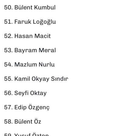
50.⁠ ⁠Bülent Kumbul
51.⁠ ⁠Faruk Loğoğlu
52.⁠ ⁠Hasan Macit
53.⁠ ⁠Bayram Meral
54.⁠ ⁠Mazlum Nurlu
55.⁠ ⁠Kamil Okyay Sındır
56.⁠ ⁠Seyfi Oktay
57.⁠ ⁠Edip Özgenç
58.⁠ ⁠Bülent Öz
59.⁠ ⁠Yusuf Öztop