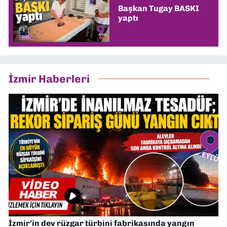
Başkan Tugay BASKI
yaptı
İzmir Haberleri
İzmir’in dev rüzgar türbini fabrikasında yangın