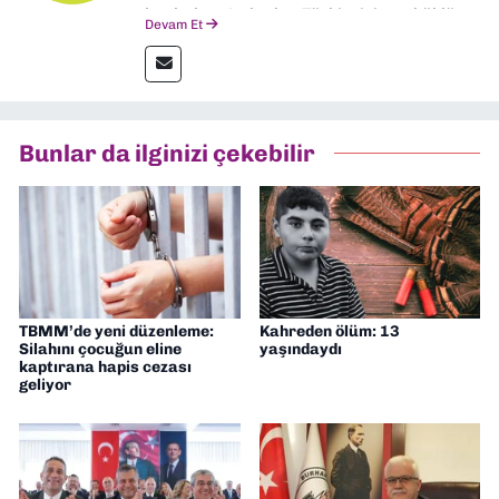
başladım. Ardından Türkiye’nin en köklü
Devam Et
gazetelerinden Yeni Asır’da 36 yıl boyunca
muhabir, editör, müdür yardımcısı ve spor
müdürü olarak görev yaptım. Ayrıca Yeni
Asır TV’de 7 yıl boyunca programlar
hazırlayıp sundum. Şu anda Dokuz Eylül
Bunlar da ilginizi çekebilir
Gazetesi'nde editörlük yapıyorum
TBMM’de yeni düzenleme:
Kahreden ölüm: 13
Silahını çocuğun eline
yaşındaydı
kaptırana hapis cezası
geliyor