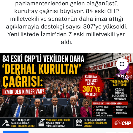
parlamenterlerden gelen olağanüstü
kurultay çağrısı büyüyor. 84 eski CHP
SAĞLIK
milletvekili ve senatörün daha imza attığı
açıklamayla destekçi sayısı 307’ye yükseldi.
SPOR
Yeni listede İzmir’den 7 eski milletvekili yer
TEKNOLOJİ
aldı.
YAŞAM
YEREL YÖNETİMLER