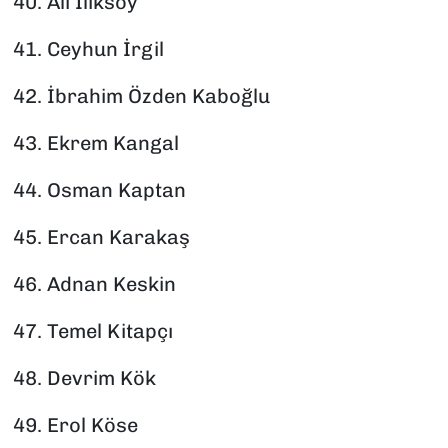
40.⁠ ⁠Ali Ilıksoy
41.⁠ ⁠Ceyhun İrgil
42.⁠ ⁠İbrahim Özden Kaboğlu
43.⁠ ⁠Ekrem Kangal
44.⁠ ⁠Osman Kaptan
45.⁠ ⁠Ercan Karakaş
46.⁠ ⁠Adnan Keskin
47.⁠ ⁠Temel Kitapçı
48.⁠ ⁠Devrim Kök
49.⁠ ⁠Erol Köse