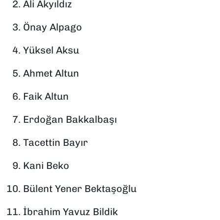
2.⁠ ⁠Ali Akyıldız
3.⁠ ⁠Önay Alpago
4.⁠ ⁠Yüksel Aksu
5.⁠ ⁠Ahmet Altun
6.⁠ ⁠Faik Altun
7.⁠ ⁠Erdoğan Bakkalbaşı
8.⁠ ⁠Tacettin Bayır
9.⁠ ⁠Kani Beko
10.⁠ ⁠Bülent Yener Bektaşoğlu
11.⁠ ⁠İbrahim Yavuz Bildik