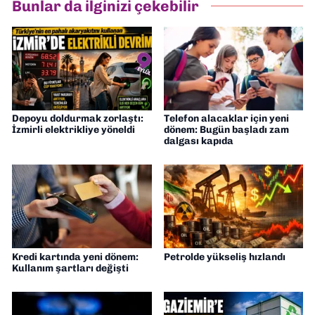
Bunlar da ilginizi çekebilir
Depoyu doldurmak zorlaştı:
Telefon alacaklar için yeni
İzmirli elektrikliye yöneldi
dönem: Bugün başladı zam
dalgası kapıda
Kredi kartında yeni dönem:
Petrolde yükseliş hızlandı
Kullanım şartları değişti