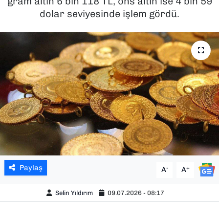
gram altın 6 bin 118 TL, ons altın ise 4 bin 59
dolar seviyesinde işlem gördü.
SAĞLIK
SPOR
TEKNOLOJİ
YAŞAM
YEREL YÖNETİMLER
Paylaş
-
+
A
A
Selin Yıldırım
09.07.2026 - 08:17