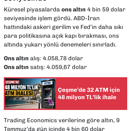
Küresel piyasalarda
ons altın
4 bin 59 dolar
seviyesinde işlem gördü. ABD-İran
hattındaki askeri gerilim ve Fed’in daha sıkı
para politikasına açık kapı bırakması, ons
altında yukarı yönlü denemeleri sınırladı.
Ons altın
alış: 4.058,78 dolar
Ons altın
satış: 4.059,67 dolar
Çeşme’de 32 ATM için
48 milyon TL’lik ihale
Trading Economics verilerine göre altın, 9
Temmuz’da gün içinde 4 bin 60 dolar