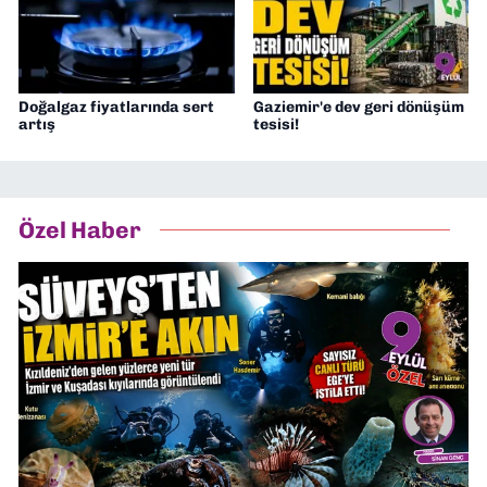
Doğalgaz fiyatlarında sert
Gaziemir'e dev geri dönüşüm
artış
tesisi!
Özel Haber