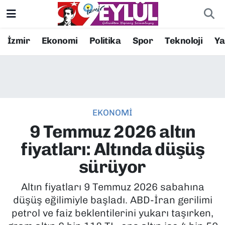
Resmi İlanlar
Konak Nöbetçi Eczaneler
İzmir
Ekonomi
Politika
Spor
Teknoloji
Y
BİLİM
Konak Hava Durumu
DÜNYA
Konak Trafik Yoğunluk Haritası
EKONOMİ
EĞİTİM
Süper Lig Puan Durumu ve Fikstür
9 Temmuz 2026 altın
EKONOMİ
Tüm Manşetler
fiyatları: Altında düşüş
sürüyor
KÜLTÜR SANAT
Son Dakika Haberleri
Altın fiyatları 9 Temmuz 2026 sabahına
MAGAZİN
Haber Arşivi
düşüş eğilimiyle başladı. ABD-İran gerilimi
petrol ve faiz beklentilerini yukarı taşırken,
POLİTİKA