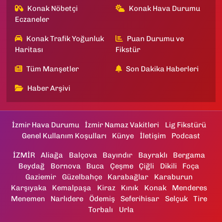
Konak Nöbetçi
Konak Hava Durumu
Eczaneler
Konak Trafik Yoğunluk
Puan Durumu ve
Haritası
Fikstür
Tüm Manşetler
Son Dakika Haberleri
Haber Arşivi
İzmir Hava Durumu
İzmir Namaz Vakitleri
Lig Fikstürü
Genel Kullanım Koşulları
Künye
İletişim
Podcast
İZMİR
Aliağa
Balçova
Bayındır
Bayraklı
Bergama
Beydağ
Bornova
Buca
Çeşme
Çiğli
Dikili
Foça
Gaziemir
Güzelbahçe
Karabağlar
Karaburun
Karşıyaka
Kemalpaşa
Kiraz
Kınık
Konak
Menderes
Menemen
Narlıdere
Ödemiş
Seferihisar
Selçuk
Tire
Torbalı
Urla