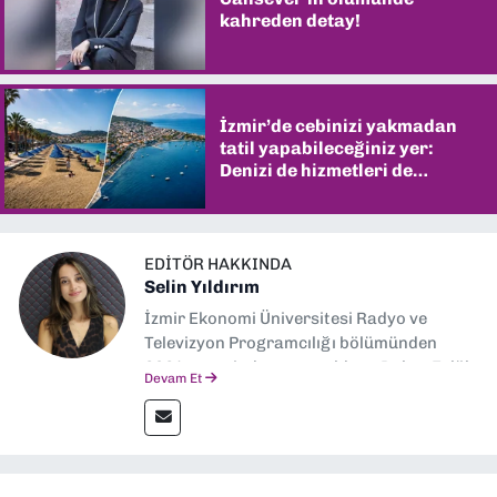
kahreden detay!
İzmir’de cebinizi yakmadan
tatil yapabileceğiniz yer:
Denizi de hizmetleri de
şaşırtıyor
EDITÖR HAKKINDA
Selin Yıldırım
İzmir Ekonomi Üniversitesi Radyo ve
Televizyon Programcılığı bölümünden
2024 senesinde mezun oldum. Dokuz Eylül
Devam Et
Gazetesi'nde spor yazarlığı yaparken,
editörlük görevini de üstleniyorum.