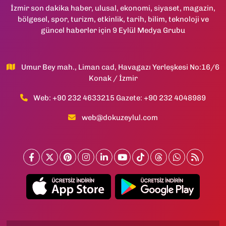
İzmir son dakika haber, ulusal, ekonomi, siyaset, magazin,
bölgesel, spor, turizm, etkinlik, tarih, bilim, teknoloji ve
güncel haberler için 9 Eylül Medya Grubu
Umur Bey mah., Liman cad, Havagazı Yerleşkesi No:16/6
Konak / İzmir
Web: +90 232 4633215 Gazete: +90 232 4048989
web@dokuzeylul.com