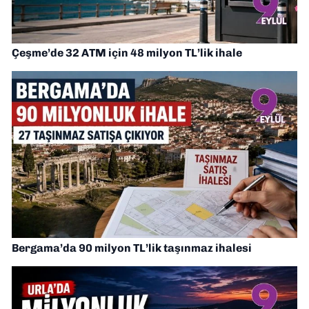
Çeşme’de 32 ATM için 48 milyon TL’lik ihale
Bergama’da 90 milyon TL’lik taşınmaz ihalesi