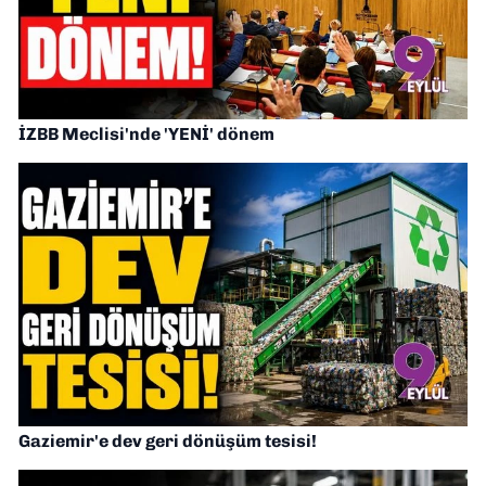
İZBB Meclisi'nde 'YENİ' dönem
Gaziemir'e dev geri dönüşüm tesisi!