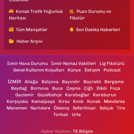
Konak Trafik Yoğunluk
Puan Durumu ve
Haritası
Fikstür
Tüm Manşetler
Son Dakika Haberleri
Haber Arşivi
İzmir Hava Durumu
İzmir Namaz Vakitleri
Lig Fikstürü
Genel Kullanım Koşulları
Künye
İletişim
Podcast
İZMİR
Aliağa
Balçova
Bayındır
Bayraklı
Bergama
Beydağ
Bornova
Buca
Çeşme
Çiğli
Dikili
Foça
Gaziemir
Güzelbahçe
Karabağlar
Karaburun
Karşıyaka
Kemalpaşa
Kiraz
Kınık
Konak
Menderes
Menemen
Narlıdere
Ödemiş
Seferihisar
Selçuk
Tire
Torbalı
Urla
Haber Yazılımı:
TE Bilişim