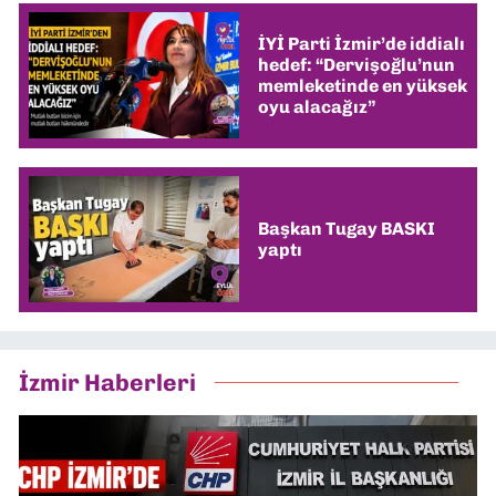
İYİ Parti İzmir’de iddialı
hedef: “Dervişoğlu’nun
memleketinde en yüksek
oyu alacağız”
Başkan Tugay BASKI
yaptı
İzmir Haberleri