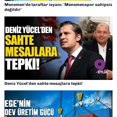
Menemen’de taraftar isyanı: 'Menemenspor sahipsiz
değildir'
Deniz Yücel'den sahte mesajlara tepki!