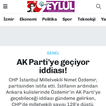
Resmi İlanlar
Konak Nöbetçi Eczaneler
İzmir
Ekonomi
Politika
Spor
Teknoloji
Y
BİLİM
Konak Hava Durumu
DÜNYA
Konak Trafik Yoğunluk Haritası
GENEL
EĞİTİM
Süper Lig Puan Durumu ve Fikstür
AK Parti'ye geçiyor
EKONOMİ
Tüm Manşetler
iddiası!
KÜLTÜR SANAT
Son Dakika Haberleri
CHP İstanbul Milletvekili Nimet Özdemir,
partisinden istifa etti. İstifanın ardından
MAGAZİN
Haber Arşivi
Ankara kulislerinde Özdemir’in AK Parti’ye
geçebileceği iddiası gündeme gelirken,
POLİTİKA
CHP’de milletvekili sayısı 128’e düştü.