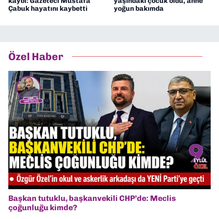
kaybı: Gazeteci Mustafa
yaşındaki çocuk öldü, anne
Çabuk hayatını kaybetti
yoğun bakımda
Özel Haber
Başkan tutuklu, başkanvekili CHP’de: Meclis
çoğunluğu kimde?