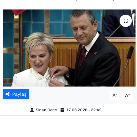
SAĞLIK
SPOR
TEKNOLOJİ
YAŞAM
YEREL YÖNETİMLER
Paylaş
-
+
A
A
Sinan Genç
17.06.2026 - 22:42