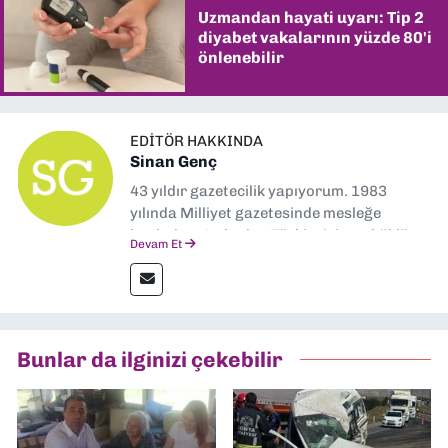
Uzmandan hayati uyarı: Tip 2
diyabet vakalarının yüzde 80'i
önlenebilir
EDITÖR HAKKINDA
Sinan Genç
43 yıldır gazetecilik yapıyorum. 1983
yılında Milliyet gazetesinde mesleğe
başladım. Ardından Türkiye’nin en köklü
Devam Et
gazetelerinden Yeni Asır’da 36 yıl boyunca
muhabir, editör, müdür yardımcısı ve spor
müdürü olarak görev yaptım. Ayrıca Yeni
Asır TV’de 7 yıl boyunca programlar
hazırlayıp sundum. Şu anda Dokuz Eylül
Bunlar da ilginizi çekebilir
Gazetesi'nde editörlük yapıyorum