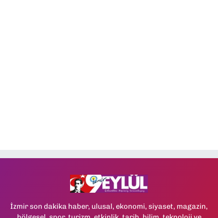
İzmir son dakika haber, ulusal, ekonomi, siyaset, magazin,
bölgesel, spor, turizm, etkinlik, tarih, bilim, teknoloji ve