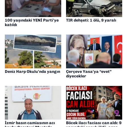
100 yaşındaki YENİ Parti’ye
TIR dehşeti: 1 ölü, 9 yaralı
katıldı
Deniz Harp Okulu’nda yangın
Çerçeve Yasa’ya “evet”
diyecekler
İzmir basın camiasının acı
Böcek ilacı faciası can aldı: 9