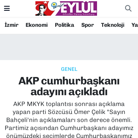
Resmi İlanlar
Konak Nöbetçi Eczaneler
İzmir
Ekonomi
Politika
Spor
Teknoloji
Y
BİLİM
Konak Hava Durumu
DÜNYA
Konak Trafik Yoğunluk Haritası
GENEL
EĞİTİM
Süper Lig Puan Durumu ve Fikstür
AKP cumhurbaşkanı
EKONOMİ
Tüm Manşetler
adayını açıkladı
KÜLTÜR SANAT
Son Dakika Haberleri
AKP MKYK toplantısı sonrası açıklama
yapan parti Sözcüsü Ömer Çelik "Sayın
MAGAZİN
Haber Arşivi
Bahçeli'nin açıklamaları son derece önemli.
Partimiz açısından Cumhurbaşkanı adayımız
POLİTİKA
önümüzdeki seçimlerde Cumhurbaşkanımız