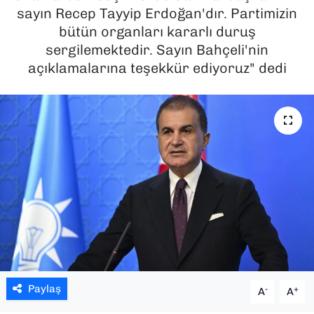
sayın Recep Tayyip Erdoğan'dır. Partimizin
SAĞLIK
bütün organları kararlı duruş
sergilemektedir. Sayın Bahçeli'nin
SPOR
açıklamalarına teşekkür ediyoruz" dedi
TEKNOLOJİ
YAŞAM
YEREL YÖNETİMLER
Paylaş
-
+
A
A