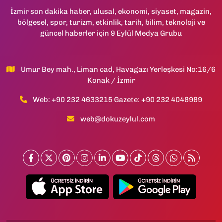
İzmir son dakika haber, ulusal, ekonomi, siyaset, magazin,
bölgesel, spor, turizm, etkinlik, tarih, bilim, teknoloji ve
güncel haberler için 9 Eylül Medya Grubu
Umur Bey mah., Liman cad, Havagazı Yerleşkesi No:16/6
Konak / İzmir
Web: +90 232 4633215 Gazete: +90 232 4048989
web@dokuzeylul.com