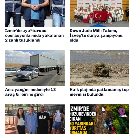
İzmir'de uyu*turucu
Down Judo Milli Takımı,
operasyonlarında yakalanan
İsveç'te dünya şampiyonu
2 zanlı tutuklandı
oldu
Anız yangını nedeniyle 13
Halk plajında patlamamış top
araç birbirine girdi
mermisi bulundu