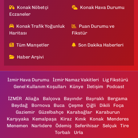
Konak Nöbetçi
Konak Hava Durumu
Eczaneler
Konak Trafik Yoğunluk
Puan Durumu ve
Haritası
Fikstür
Tüm Manşetler
Son Dakika Haberleri
Haber Arşivi
İzmir Hava Durumu
İzmir Namaz Vakitleri
Lig Fikstürü
Genel Kullanım Koşulları
Künye
İletişim
Podcast
İZMİR
Aliağa
Balçova
Bayındır
Bayraklı
Bergama
Beydağ
Bornova
Buca
Çeşme
Çiğli
Dikili
Foça
Gaziemir
Güzelbahçe
Karabağlar
Karaburun
Karşıyaka
Kemalpaşa
Kiraz
Kınık
Konak
Menderes
Menemen
Narlıdere
Ödemiş
Seferihisar
Selçuk
Tire
Torbalı
Urla