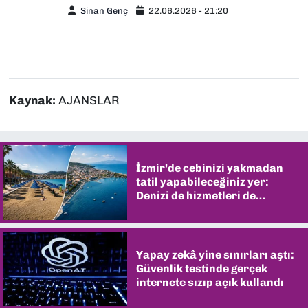
Sinan Genç
22.06.2026 - 21:20
Kaynak:
AJANSLAR
İzmir’de cebinizi yakmadan
tatil yapabileceğiniz yer:
Denizi de hizmetleri de
şaşırtıyor
Yapay zekâ yine sınırları aştı:
Güvenlik testinde gerçek
internete sızıp açık kullandı