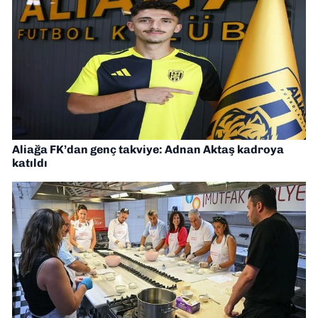
Aliağa FK’dan genç takviye: Adnan Aktaş kadroya
katıldı