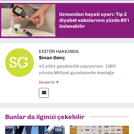
Uzmandan hayati uyarı: Tip 2
diyabet vakalarının yüzde 80'i
önlenebilir
EDITÖR HAKKINDA
Sinan Genç
43 yıldır gazetecilik yapıyorum. 1983
yılında Milliyet gazetesinde mesleğe
başladım. Ardından Türkiye’nin en köklü
Devam Et
gazetelerinden Yeni Asır’da 36 yıl boyunca
muhabir, editör, müdür yardımcısı ve spor
müdürü olarak görev yaptım. Ayrıca Yeni
Asır TV’de 7 yıl boyunca programlar
hazırlayıp sundum. Şu anda Dokuz Eylül
Bunlar da ilginizi çekebilir
Gazetesi'nde editörlük yapıyorum