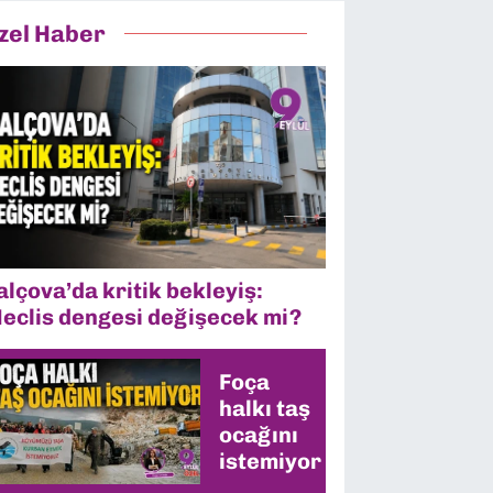
zel Haber
alçova’da kritik bekleyiş:
eclis dengesi değişecek mi?
Foça
halkı taş
ocağını
istemiyor