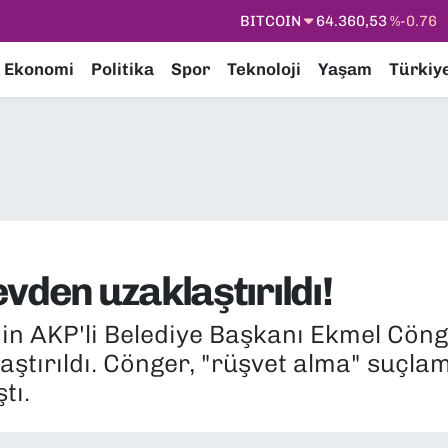
DOLAR
47,7069
%0.17
EURO
55,0265
%0.01
Ekonomi
Politika
Spor
Teknoloji
Yaşam
Türkiy
STERLİN
64,1897
%0.02
GRAM ALTIN
6574.81
%1.44
BİST100
13.887
%64
BITCOIN
64.360,53
%-0.76
vden uzaklaştırıldı!
nin AKP'li Belediye Başkanı Ekmel Cöng
ştırıldı. Cönger, "rüşvet alma" suçlama
tı.