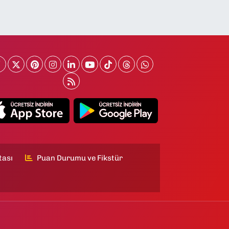
tası
Puan Durumu ve Fikstür