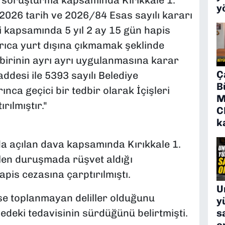
 soruşturma kapsamında Kırıkkale 1.
y
026 tarih ve 2026/84 Esas sayılı kararı
 kapsamında 5 yıl 2 ay 15 gün hapis
yrıca yurt dışına çıkmamak şeklinde
dbirinin ayrı ayrı uygulanmasına karar
Ç
ddesi ile 5393 sayılı Belediye
B
ca geçici bir tedbir olarak İçişleri
M
ılmıştır."
C
k
 açılan dava kapsamında Kırıkkale 1.
en duruşmada rüşvet aldığı
apis cezasına çarptırılmıştı.
U
e toplanmayan deliller olduğunu
y
s
deki tedavisinin sürdüğünü belirtmişti.
o