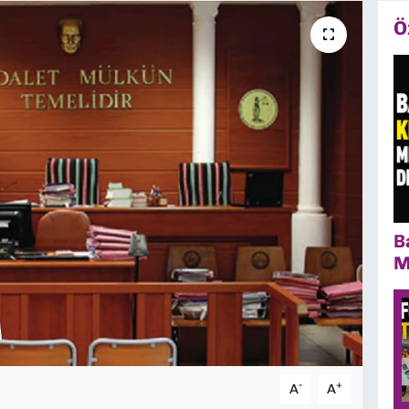
Ö
B
M
-
+
A
A