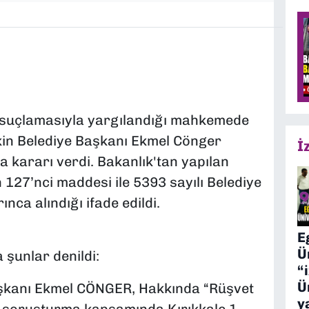
a" suçlamasıyla yargılandığı mahkemede
skin Belediye Başkanı Ekmel Cönger
İ
 kararı verdi. Bakanlık'tan yapılan
127’nci maddesi ile 5393 sayılı Belediye
ca alındığı ifade edildi.
E
Ü
 şunlar denildi:
“
Ü
Başkanı Ekmel CÖNGER, Hakkında “Rüşvet
y