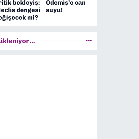
ritik bekleyiş:
Ödemiş’e can
eclis dengesi
suyu!
eğişecek mi?
ükleniyor...