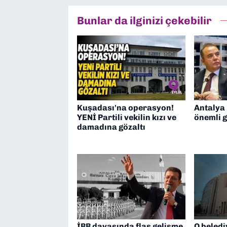
Bunlar da ilginizi çekebilir
Kuşadası'na operasyon!
Antalya
YENİ Partili vekilin kızı ve
önemli 
damadına gözaltı
İBB davasında flaş gelişme
O beledi