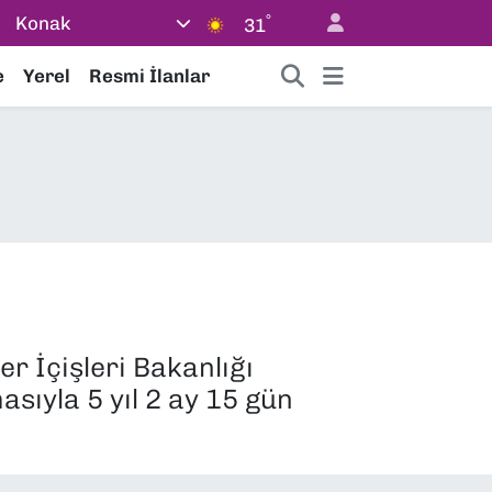
°
Konak
31
e
Yerel
Resmi İlanlar
er İçişleri Bakanlığı
sıyla 5 yıl 2 ay 15 gün