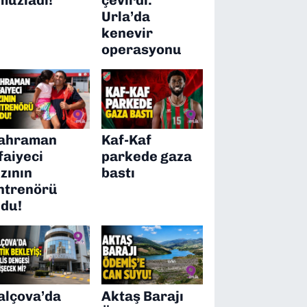
Urla’da
kenevir
operasyonu
ahraman
Kaf-Kaf
tfaiyeci
parkede gaza
ızının
bastı
ntrenörü
ldu!
alçova’da
Aktaş Barajı