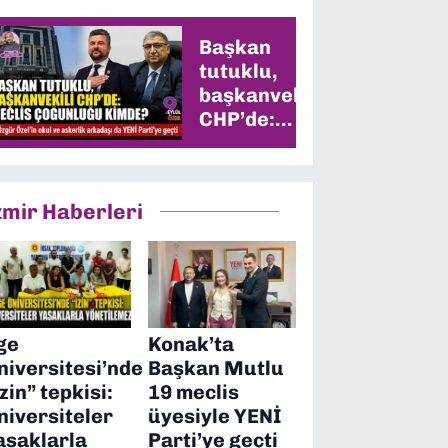
Başkan
tutuklu,
başkanvekili
CHP’de:
Meclis
çoğunluğu
kimde?
zmir Haberleri
ge
Konak’ta
niversitesi’nde
Başkan Mutlu
izin” tepkisi:
19 meclis
niversiteler
üyesiyle YENİ
asaklarla
Parti’ye geçti