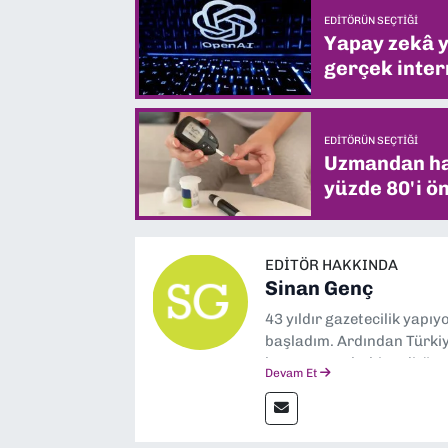
EDITÖRÜN SEÇTIĞI
Yapay zekâ yi
gerçek intern
EDITÖRÜN SEÇTIĞI
Uzmandan hay
yüzde 80'i ön
EDITÖR HAKKINDA
Sinan Genç
43 yıldır gazetecilik yapı
başladım. Ardından Türkiye
boyunca muhabir, editör,
Devam Et
yaptım. Ayrıca Yeni Asır 
anda Dokuz Eylül Gazetesi