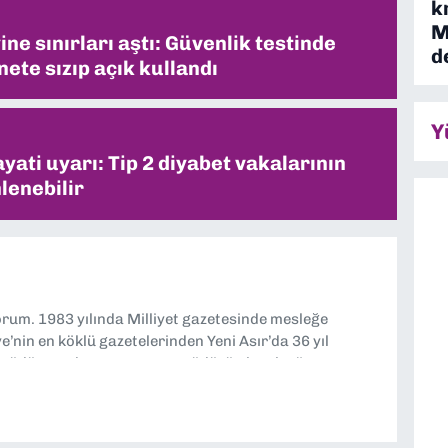
k
M
ne sınırları aştı: Güvenlik testinde
d
ete sızıp açık kullandı
Y
ati uyarı: Tip 2 diyabet vakalarının
lenebilir
yorum. 1983 yılında Milliyet gazetesinde mesleğe
’nin en köklü gazetelerinden Yeni Asır’da 36 yıl
 müdür yardımcısı ve spor müdürü olarak görev
TV’de 7 yıl boyunca programlar hazırlayıp sundum. Şu
'nde editörlük yapıyorum