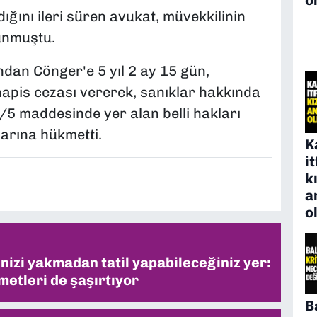
ını ileri süren avukat, müvekkilinin
unmuştu.
dan Cönger'e 5 yıl 2 ay 15 gün,
 hapis cezası vererek, sanıklar hakkında
5 maddesinde yer alan belli hakları
arına hükmetti.
K
i
k
a
o
inizi yakmadan tatil yapabileceğiniz yer:
metleri de şaşırtıyor
B