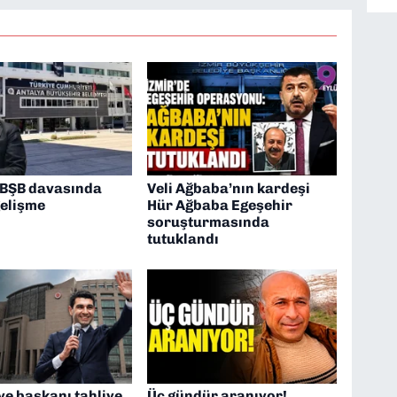
 BŞB davasında
Veli Ağbaba’nın kardeşi
gelişme
Hür Ağbaba Egeşehir
soruşturmasında
tutuklandı
ye başkanı tahliye
Üç gündür aranıyor!