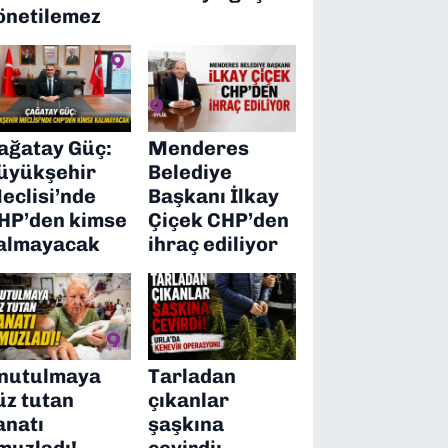
önetilemez
ağatay Güç:
Menderes
üyükşehir
Belediye
eclisi’nde
Başkanı İlkay
HP’den kimse
Çiçek CHP’den
almayacak
ihraç ediliyor
nutulmaya
Tarladan
üz tutan
çıkanlar
anatı
şaşkına
muzladı!
çevirdi: