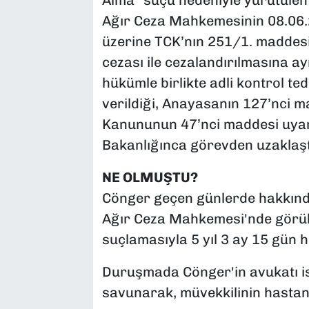
Alma” suçu nedeniyle yürütülen
Ağır Ceza Mahkemesinin 08.06.2
üzerine TCK’nın 251/1. maddesi
cezası ile cezalandırılmasına a
hükümle birlikte adli kontrol te
verildiği, Anayasanın 127’nci ma
Kanununun 47’nci maddesi uyarın
Bakanlığınca görevden uzaklaştır
NE OLMUŞTU?
Cönger geçen günlerde hakkında
Ağır Ceza Mahkemesi'nde görül
suçlamasıyla 5 yıl 3 ay 15 gün h
Duruşmada Cönger'in avukatı is
savunarak, müvekkilinin hastane