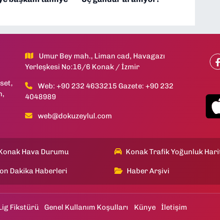
Umur Bey mah., Liman cad, Havagazı
Yerleşkesi No:16/6 Konak / İzmir
set,
Web: +90 232 4633215 Gazete: +90 232
h,
4048989
web@dokuzeylul.com
Konak Hava Durumu
Konak Trafik Yoğunluk Hari
on Dakika Haberleri
Haber Arşivi
Lig Fikstürü
Genel Kullanım Koşulları
Künye
İletişim