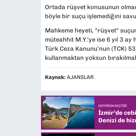
Ortada rüşvet konusunun olmadığ
böyle bir suçu işlemediğini sav
Mahkeme heyeti, "rüşvet" suçun
müteahhit M.Y.'ye ise 6 yıl 3 ay
Türk Ceza Kanunu'nun (TCK) 53/
kullanmaktan yoksun bırakılmal
Kaynak:
AJANSLAR
EDITÖRÜN SEÇTIĞI
İzmir’de ceb
Denizi de hiz