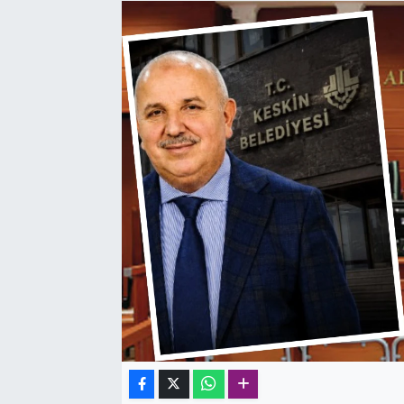
SAĞLIK
SPOR
TEKNOLOJİ
YAŞAM
YEREL YÖNETİMLER