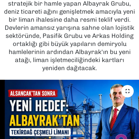
stratejik bir hamle yapan Albayrak Grubu,
deniz ticareti ağını genişletmek amacıyla yeni
SAĞLIK
bir liman ihalesine daha resmi teklif verdi.
Devlerin amansız yarışına sahne olan lojistik
SPOR
sektöründe, Pasifik Grubu ve Arkas Holding
TEKNOLOJİ
ortaklığı gibi büyük yapıların demiryolu
hamlelerinin ardından Albayrak'ın bu yeni
YAŞAM
atağı, liman işletmeciliğindeki kartları
yeniden dağıtacak.
YEREL YÖNETİMLER