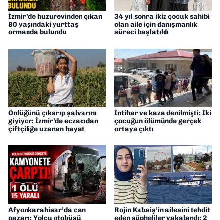
İzmir’de huzurevinden çıkan
34 yıl sonra ikiz çocuk sahibi
80 yaşındaki yurttaş
olan aile için danışmanlık
ormanda bulundu
süreci başlatıldı
Önlüğünü çıkarıp şalvarını
İntihar ve kaza denilmişti: İki
giyiyor: İzmir’de eczacıdan
çocuğun ölümünde gerçek
çiftçiliğe uzanan hayat
ortaya çıktı
Afyonkarahisar’da can
Rojin Kabaiş’in ailesini tehdit
pazarı: Yolcu otobüsü
eden şüpheliler yakalandı: 2