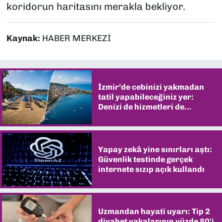
koridorun haritasını merakla bekliyor.
Kaynak:
HABER MERKEZİ
İzmir’de cebinizi yakmadan
tatil yapabileceğiniz yer:
Denizi de hizmetleri de
şaşırtıyor
Yapay zekâ yine sınırları aştı:
Güvenlik testinde gerçek
internete sızıp açık kullandı
Uzmandan hayati uyarı: Tip 2
diyabet vakalarının yüzde 80'i