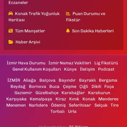
Eczaneler
Konak Trafik Yoğunluk
Puan Durumu ve
Haritası
Fikstür
Tüm Manşetler
Son Dakika Haberleri
Haber Arşivi
İzmir Hava Durumu
İzmir Namaz Vakitleri
Lig Fikstürü
Genel Kullanım Koşulları
Künye
İletişim
Podcast
İZMİR
Aliağa
Balçova
Bayındır
Bayraklı
Bergama
Beydağ
Bornova
Buca
Çeşme
Çiğli
Dikili
Foça
Gaziemir
Güzelbahçe
Karabağlar
Karaburun
Karşıyaka
Kemalpaşa
Kiraz
Kınık
Konak
Menderes
Menemen
Narlıdere
Ödemiş
Seferihisar
Selçuk
Tire
Torbalı
Urla