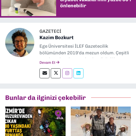
önlenebilir
GAZETECI
Kazim Bozkurt
Ege Üniversitesi İLEF Gazetecilik
bölümünden 2019'da mezun oldum. Çeşitli
yerel ve ulusal gazetelerde editörlük,
Devam Et
muhabirlik yaptım. Teknoloji bloglarını
okumayı severim.
Bunlar da ilginizi çekebilir