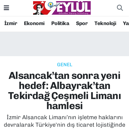
Resmi İlanlar
Konak Nöbetçi Eczaneler
İzmir
Ekonomi
Politika
Spor
Teknoloji
Y
BİLİM
Konak Hava Durumu
DÜNYA
Konak Trafik Yoğunluk Haritası
GENEL
EĞİTİM
Süper Lig Puan Durumu ve Fikstür
Alsancak’tan sonra yeni
EKONOMİ
Tüm Manşetler
hedef: Albayrak’tan
Tekirdağ Çeşmeli Limanı
KÜLTÜR SANAT
Son Dakika Haberleri
hamlesi
MAGAZİN
Haber Arşivi
İzmir Alsancak Limanı’nın işletme haklarını
devralarak Türkiye'nin dış ticaret lojistiğinde
POLİTİKA