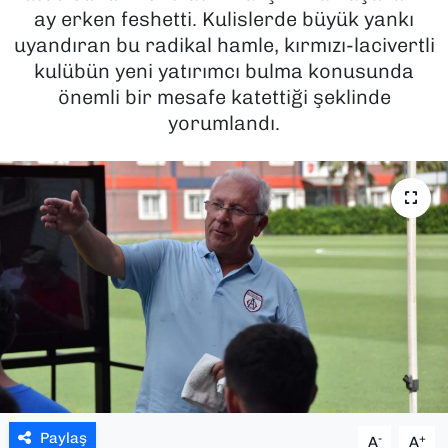
ay erken feshetti. Kulislerde büyük yankı
SAĞLIK
uyandıran bu radikal hamle, kırmızı-lacivertli
kulübün yeni yatırımcı bulma konusunda
SPOR
önemli bir mesafe katettiği şeklinde
yorumlandı.
TEKNOLOJİ
YAŞAM
YEREL YÖNETİMLER
Paylaş
-
+
A
A