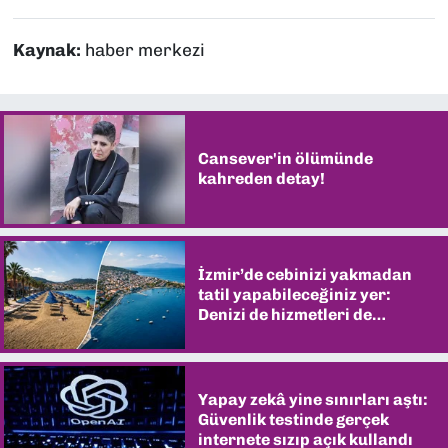
Kaynak:
haber merkezi
Cansever'in ölümünde
kahreden detay!
İzmir’de cebinizi yakmadan
tatil yapabileceğiniz yer:
Denizi de hizmetleri de
şaşırtıyor
Yapay zekâ yine sınırları aştı:
Güvenlik testinde gerçek
internete sızıp açık kullandı