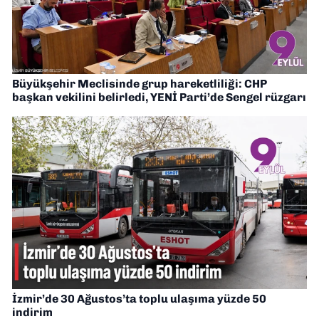
Büyükşehir Meclisinde grup hareketliliği: CHP
başkan vekilini belirledi, YENİ Parti’de Sengel rüzgarı
İzmir’de 30 Ağustos’ta toplu ulaşıma yüzde 50
indirim