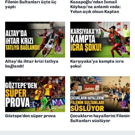
Filenin Sultanları üçte üç
Kasapoğlu’ndan İsmail
yaptı
Köybaşı’na anlamlı veda:
Yolun açık olsun Kaptan
Altay’da ihtar krizi tatlıya
Karşıyaka’ya kampta icra
bağlandı!
şoku!
Göztepe'den süper prova
Çocukların hayallerini Filenin
Sultanları süslüyor