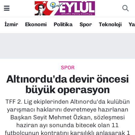
Resmi İlanlar
Konak Nöbetçi Eczaneler
İzmir
Ekonomi
Politika
Spor
Teknoloji
Y
BİLİM
Konak Hava Durumu
DÜNYA
Konak Trafik Yoğunluk Haritası
SPOR
EĞİTİM
Süper Lig Puan Durumu ve Fikstür
Altınordu'da devir öncesi
EKONOMİ
Tüm Manşetler
büyük operasyon
KÜLTÜR SANAT
Son Dakika Haberleri
TFF 2. Lig ekiplerinden Altınordu'da kulübün
yarışmacı haklarını devretmeye hazırlanan
MAGAZİN
Haber Arşivi
Başkan Seyit Mehmet Özkan, sözleşmesi
haziran ayı sonunda bitecek olan 11
POLİTİKA
futbolcunun kontratını karşılıklı anlaşarak 1