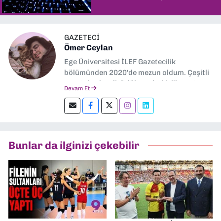
GAZETECİ
Ömer Ceylan
Ege Üniversitesi İLEF Gazetecilik
bölümünden 2020'de mezun oldum. Çeşitli
gazetelerde editörlük, muhabirlik yaptım.
Devam Et
Şu an kültür-sanat muhabirliği ve
editörlük yapıyorum.
Bunlar da ilginizi çekebilir