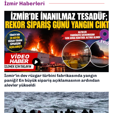
İzmir Haberleri
İzmir’in dev rüzgar türbini fabrikasında yangın
paniği! En büyük sipariş açıklamasının ardından
alevler yükseldi