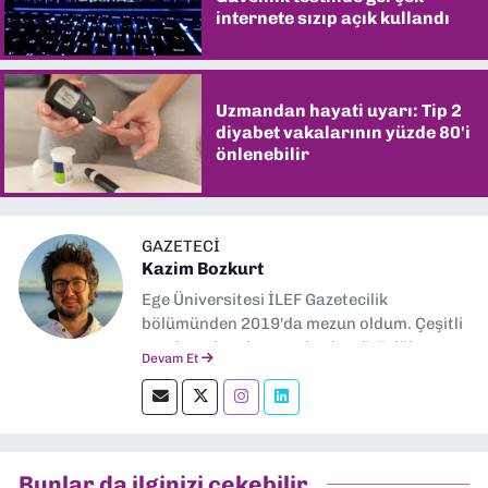
internete sızıp açık kullandı
Uzmandan hayati uyarı: Tip 2
diyabet vakalarının yüzde 80'i
önlenebilir
GAZETECI
Kazim Bozkurt
Ege Üniversitesi İLEF Gazetecilik
bölümünden 2019'da mezun oldum. Çeşitli
yerel ve ulusal gazetelerde editörlük,
Devam Et
muhabirlik yaptım. Teknoloji bloglarını
okumayı severim.
Bunlar da ilginizi çekebilir