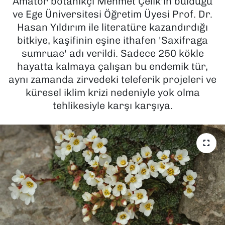
Amatör botanikçi Mehmet Çelik'in bulduğu
ve Ege Üniversitesi Öğretim Üyesi Prof. Dr.
SAĞLIK
Hasan Yıldırım ile literatüre kazandırdığı
bitkiye, kaşifinin eşine ithafen 'Saxifraga
SPOR
sumruae' adı verildi. Sadece 250 kökle
hayatta kalmaya çalışan bu endemik tür,
TEKNOLOJİ
aynı zamanda zirvedeki teleferik projeleri ve
küresel iklim krizi nedeniyle yok olma
YAŞAM
tehlikesiyle karşı karşıya.
YEREL YÖNETİMLER