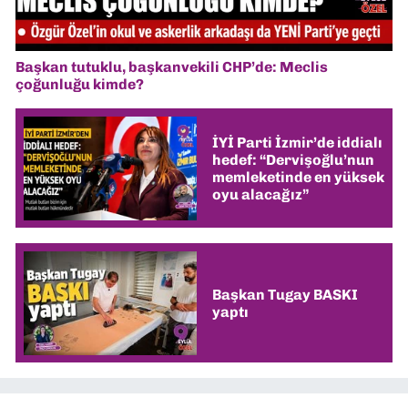
Başkan tutuklu, başkanvekili CHP’de: Meclis
çoğunluğu kimde?
İYİ Parti İzmir’de iddialı
hedef: “Dervişoğlu’nun
memleketinde en yüksek
oyu alacağız”
Başkan Tugay BASKI
yaptı