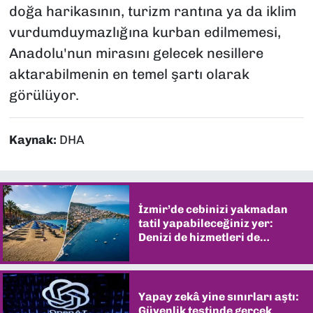
doğa harikasının, turizm rantına ya da iklim
vurdumduymazlığına kurban edilmemesi,
Anadolu'nun mirasını gelecek nesillere
aktarabilmenin en temel şartı olarak
görülüyor.
Kaynak:
DHA
İzmir’de cebinizi yakmadan
tatil yapabileceğiniz yer:
Denizi de hizmetleri de
şaşırtıyor
Yapay zekâ yine sınırları aştı:
Güvenlik testinde gerçek