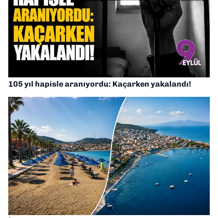
105 yıl hapisle aranıyordu: Kaçarken yakalandı!