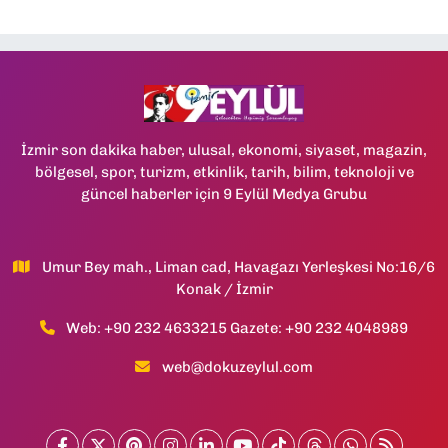
İzmir son dakika haber, ulusal, ekonomi, siyaset, magazin,
bölgesel, spor, turizm, etkinlik, tarih, bilim, teknoloji ve
güncel haberler için 9 Eylül Medya Grubu
Umur Bey mah., Liman cad, Havagazı Yerleşkesi No:16/6
Konak / İzmir
Web: +90 232 4633215 Gazete: +90 232 4048989
web@dokuzeylul.com