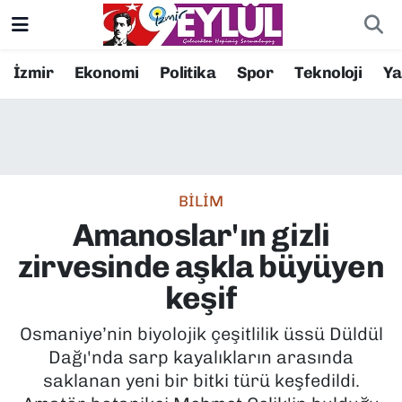
Resmi İlanlar
Konak Nöbetçi Eczaneler
İzmir
Ekonomi
Politika
Spor
Teknoloji
Y
BİLİM
Konak Hava Durumu
DÜNYA
Konak Trafik Yoğunluk Haritası
BİLİM
EĞİTİM
Süper Lig Puan Durumu ve Fikstür
Amanoslar'ın gizli
EKONOMİ
Tüm Manşetler
zirvesinde aşkla büyüyen
keşif
KÜLTÜR SANAT
Son Dakika Haberleri
Osmaniye’nin biyolojik çeşitlilik üssü Düldül
MAGAZİN
Haber Arşivi
Dağı'nda sarp kayalıkların arasında
saklanan yeni bir bitki türü keşfedildi.
POLİTİKA