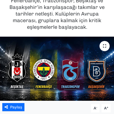
Fenerbahçe, Trabzonspor, Beşiktaş ve
Başakşehir’in karşılaşacağı takımlar ve
SAĞLIK
tarihler netleşti. Kulüplerin Avrupa
macerası, gruplara kalmak için kritik
SPOR
eşleşmelerle başlayacak.
TEKNOLOJİ
YAŞAM
YEREL YÖNETİMLER
Paylaş
-
+
A
A