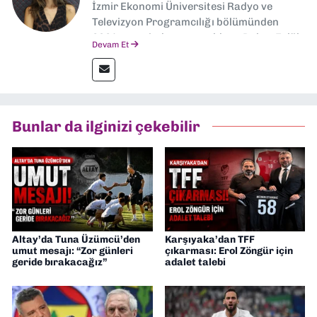
İzmir Ekonomi Üniversitesi Radyo ve
Televizyon Programcılığı bölümünden
2024 senesinde mezun oldum. Dokuz Eylül
Devam Et
Gazetesi'nde spor yazarlığı yaparken,
editörlük görevini de üstleniyorum.
Bunlar da ilginizi çekebilir
Altay’da Tuna Üzümcü’den
Karşıyaka’dan TFF
umut mesajı: “Zor günleri
çıkarması: Erol Zöngür için
geride bırakacağız”
adalet talebi