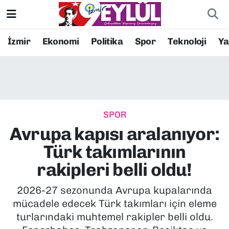
Resmi İlanlar
Konak Nöbetçi Eczaneler
İzmir
Ekonomi
Politika
Spor
Teknoloji
Y
BİLİM
Konak Hava Durumu
DÜNYA
Konak Trafik Yoğunluk Haritası
SPOR
EĞİTİM
Süper Lig Puan Durumu ve Fikstür
Avrupa kapısı aralanıyor:
EKONOMİ
Tüm Manşetler
Türk takımlarının
rakipleri belli oldu!
KÜLTÜR SANAT
Son Dakika Haberleri
2026-27 sezonunda Avrupa kupalarında
MAGAZİN
Haber Arşivi
mücadele edecek Türk takımları için eleme
turlarındaki muhtemel rakipler belli oldu.
POLİTİKA