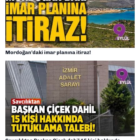
Mordoğan’daki imar planına itiraz!