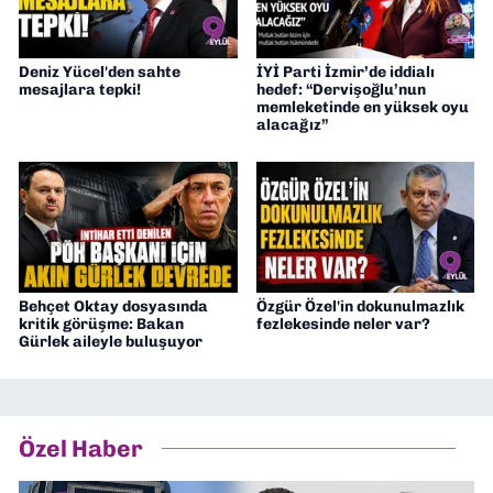
Deniz Yücel'den sahte
İYİ Parti İzmir’de iddialı
mesajlara tepki!
hedef: “Dervişoğlu’nun
memleketinde en yüksek oyu
alacağız”
Behçet Oktay dosyasında
Özgür Özel'in dokunulmazlık
kritik görüşme: Bakan
fezlekesinde neler var?
Gürlek aileyle buluşuyor
Özel Haber