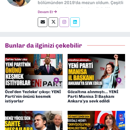
bölümünden 2019'da mezun oldum. Çeşitli
yerel ve ulusal gazetelerde editörlük,
Devam Et
muhabirlik yaptım. Teknoloji bloglarını
okumayı severim.
Bunlar da ilginizi çekebilir
Özel'den 'fezleke' çıkışı: YENİ
Gözaltına alınmıştı... YENİ
Parti'nin önünü kesmek
Parti Manisa İl Başkanı
istiyorlar
Ankara'ya sevk edildi