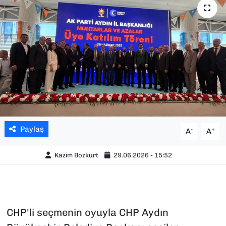
SAĞLIK
SPOR
TEKNOLOJİ
YAŞAM
YEREL YÖNETİMLER
Paylaş
-
+
A
A
Kazim Bozkurt
29.06.2026 - 15:52
CHP'li seçmenin oyuyla CHP Aydın