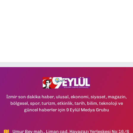
İzmir son dakika haber, ulusal, ekonomi, siyaset, magazin,
bölgesel, spor, turizm, etkinlik, tarih, bilim, teknoloji ve
güncel haberler için 9 Eylül Medya Grubu
Umur Bey mah., Liman cad, Havagazı Yerleşkesi No:16/6