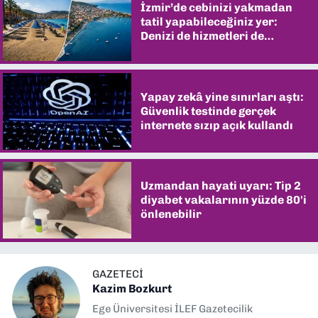
İzmir’de cebinizi yakmadan
tatil yapabileceğiniz yer:
Denizi de hizmetleri de
şaşırtıyor
Yapay zekâ yine sınırları aştı:
Güvenlik testinde gerçek
internete sızıp açık kullandı
Uzmandan hayati uyarı: Tip 2
diyabet vakalarının yüzde 80'i
önlenebilir
GAZETECI
Kazim Bozkurt
Ege Üniversitesi İLEF Gazetecilik