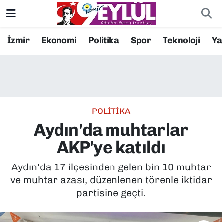
Resmi İlanlar
Konak Nöbetçi Eczaneler
İzmir
Ekonomi
Politika
Spor
Teknoloji
Y
BİLİM
Konak Hava Durumu
DÜNYA
Konak Trafik Yoğunluk Haritası
POLİTİKA
EĞİTİM
Süper Lig Puan Durumu ve Fikstür
Aydın'da muhtarlar
EKONOMİ
Tüm Manşetler
AKP'ye katıldı
KÜLTÜR SANAT
Son Dakika Haberleri
Aydın'da 17 ilçesinden gelen bin 10 muhtar
ve muhtar azası, düzenlenen törenle iktidar
MAGAZİN
Haber Arşivi
partisine geçti.
POLİTİKA