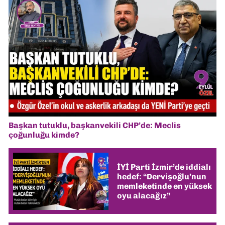
Başkan tutuklu, başkanvekili CHP’de: Meclis
çoğunluğu kimde?
İYİ Parti İzmir’de iddialı
hedef: “Dervişoğlu’nun
memleketinde en yüksek
oyu alacağız”