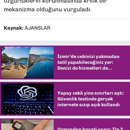
özgürlüklerin korunmasında kritik bir
mekanizma olduğunu vurguladı.
Kaynak:
AJANSLAR
İzmir’de cebinizi yakmadan
tatil yapabileceğiniz yer:
Denizi de hizmetleri de
şaşırtıyor
Yapay zekâ yine sınırları aştı:
Güvenlik testinde gerçek
internete sızıp açık kullandı
Uzmandan hayati uyarı: Tip 2