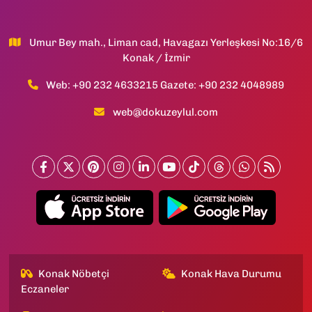
Umur Bey mah., Liman cad, Havagazı Yerleşkesi No:16/6
Konak / İzmir
Web: +90 232 4633215 Gazete: +90 232 4048989
web@dokuzeylul.com
Konak Nöbetçi
Konak Hava Durumu
Eczaneler