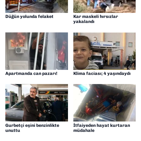
Düğün yolunda felaket
Kar maskeli hırsızlar
yakalandı
Apartmanda can pazarı!
Klima faciası; 4 yaşındaydı
Gurbetçi eşini benzinlikte
İtfaiyeden hayat kurtaran
unuttu
müdahale