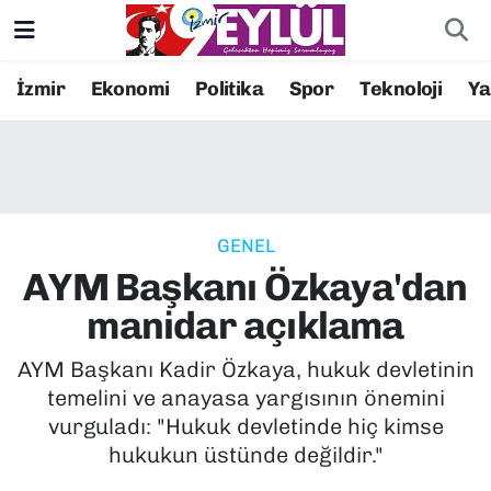
Resmi İlanlar
Konak Nöbetçi Eczaneler
İzmir
Ekonomi
Politika
Spor
Teknoloji
Y
BİLİM
Konak Hava Durumu
DÜNYA
Konak Trafik Yoğunluk Haritası
GENEL
EĞİTİM
Süper Lig Puan Durumu ve Fikstür
AYM Başkanı Özkaya'dan
EKONOMİ
Tüm Manşetler
manidar açıklama
KÜLTÜR SANAT
Son Dakika Haberleri
AYM Başkanı Kadir Özkaya, hukuk devletinin
temelini ve anayasa yargısının önemini
MAGAZİN
Haber Arşivi
vurguladı: "Hukuk devletinde hiç kimse
hukukun üstünde değildir."
POLİTİKA