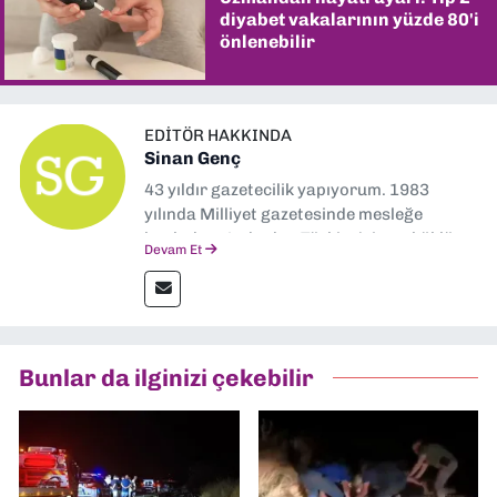
diyabet vakalarının yüzde 80'i
önlenebilir
EDITÖR HAKKINDA
Sinan Genç
43 yıldır gazetecilik yapıyorum. 1983
yılında Milliyet gazetesinde mesleğe
başladım. Ardından Türkiye’nin en köklü
Devam Et
gazetelerinden Yeni Asır’da 36 yıl boyunca
muhabir, editör, müdür yardımcısı ve spor
müdürü olarak görev yaptım. Ayrıca Yeni
Asır TV’de 7 yıl boyunca programlar
hazırlayıp sundum. Şu anda Dokuz Eylül
Bunlar da ilginizi çekebilir
Gazetesi'nde editörlük yapıyorum