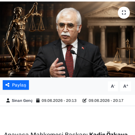
SAĞLIK
SPOR
TEKNOLOJİ
YAŞAM
YEREL YÖNETİMLER
Paylaş
-
+
A
A
Sinan Genç
09.06.2026 - 20:13
09.06.2026 - 20:17
Anayasa Mahkemesi Başkanı
Kadir Özkaya
,