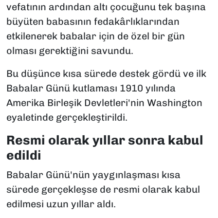
vefatının ardından altı çocuğunu tek başına
büyüten babasının fedakârlıklarından
etkilenerek babalar için de özel bir gün
olması gerektiğini savundu.
Bu düşünce kısa sürede destek gördü ve ilk
Babalar Günü kutlaması 1910 yılında
Amerika Birleşik Devletleri'nin Washington
eyaletinde gerçekleştirildi.
Resmi olarak yıllar sonra kabul
edildi
Babalar Günü'nün yaygınlaşması kısa
sürede gerçekleşse de resmi olarak kabul
edilmesi uzun yıllar aldı.