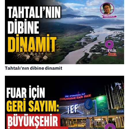
Tahtalı'nın dibine dinamit