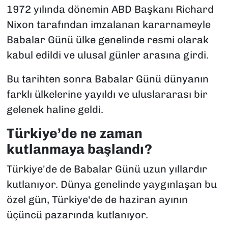
1972 yılında dönemin ABD Başkanı Richard
Nixon tarafından imzalanan kararnameyle
Babalar Günü ülke genelinde resmi olarak
kabul edildi ve ulusal günler arasına girdi.
Bu tarihten sonra Babalar Günü dünyanın
farklı ülkelerine yayıldı ve uluslararası bir
gelenek haline geldi.
Türkiye’de ne zaman
kutlanmaya başlandı?
Türkiye'de de Babalar Günü uzun yıllardır
kutlanıyor. Dünya genelinde yaygınlaşan bu
özel gün, Türkiye'de de haziran ayının
üçüncü pazarında kutlanıyor.