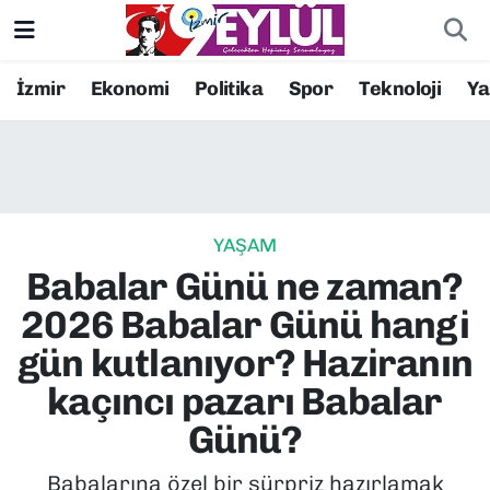
Resmi İlanlar
Konak Nöbetçi Eczaneler
İzmir
Ekonomi
Politika
Spor
Teknoloji
Y
BİLİM
Konak Hava Durumu
DÜNYA
Konak Trafik Yoğunluk Haritası
YAŞAM
EĞİTİM
Süper Lig Puan Durumu ve Fikstür
Babalar Günü ne zaman?
EKONOMİ
Tüm Manşetler
2026 Babalar Günü hangi
gün kutlanıyor? Haziranın
KÜLTÜR SANAT
Son Dakika Haberleri
kaçıncı pazarı Babalar
MAGAZİN
Haber Arşivi
Günü?
POLİTİKA
Babalarına özel bir sürpriz hazırlamak