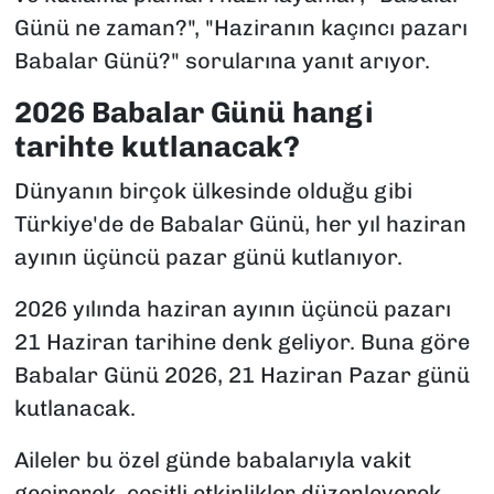
Günü ne zaman?", "Haziranın kaçıncı pazarı
Babalar Günü?" sorularına yanıt arıyor.
2026 Babalar Günü hangi
tarihte kutlanacak?
Dünyanın birçok ülkesinde olduğu gibi
Türkiye'de de Babalar Günü, her yıl haziran
ayının üçüncü pazar günü kutlanıyor.
2026 yılında haziran ayının üçüncü pazarı
21 Haziran tarihine denk geliyor. Buna göre
Babalar Günü 2026, 21 Haziran Pazar günü
kutlanacak.
Aileler bu özel günde babalarıyla vakit
geçirerek, çeşitli etkinlikler düzenleyerek