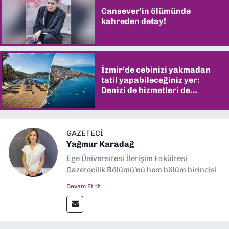
Cansever'in ölümünde
kahreden detay!
İzmir’de cebinizi yakmadan
tatil yapabileceğiniz yer:
Denizi de hizmetleri de
şaşırtıyor
GAZETECI
Yağmur Karadağ
Ege Üniversitesi İletişim Fakültesi
Gazetecilik Bölümü’nü hem bölüm birincisi
hem de fakülte birincisi olarak bitirdim.
Devam Et
Ardından Ege Üniversitesi'nde “Siyasal
İletişim” üzerine yüksek lisans eğitimimi
tamamladım. Halen aynı anabilim dalında
“İklim Krizi Haberciliği” üzerine doktora