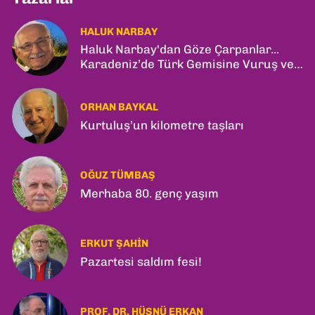
HALUK NARBAY
Haluk Narbay'dan Göze Çarpanlar...
Karadeniz’de Türk Gemisine Vuruş ve
İlk Kadın General!
ORHAN BAYKAL
Kurtuluş’un kilometre taşları
OĞUZ TÜMBAŞ
Merhaba 80. genç yaşım
ERKUT ŞAHIN
Pazartesi saldım fesi!
PROF. DR. HÜSNÜ ERKAN