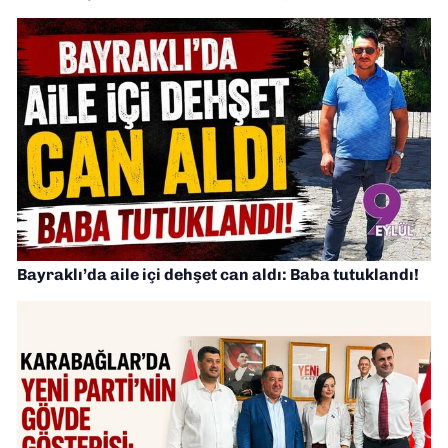
Bayraklı’da aile içi dehşet can aldı: Baba tutuklandı!