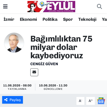
Resmi İlanlar
Konak Nöbetçi Eczaneler
İzmir
Ekonomi
Politika
Spor
Teknoloji
Y
BİLİM
Konak Hava Durumu
Bağımlılıktan 75
DÜNYA
Konak Trafik Yoğunluk Haritası
milyar dolar
kaybediyoruz
EĞİTİM
Süper Lig Puan Durumu ve Fikstür
CENGIZ GÜVEN
EKONOMİ
Tüm Manşetler
KÜLTÜR SANAT
Son Dakika Haberleri
11.06.2026 - 08:00
10.06.2026 - 11:30
YAYINLANMA
GÜNCELLEME
MAGAZİN
Haber Arşivi
Paylaş
-
+
A
A
POLİTİKA