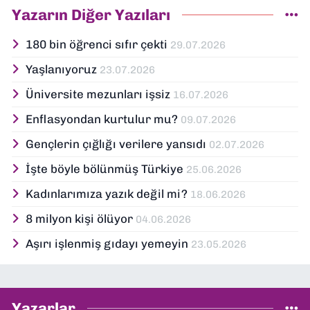
Yazarın Diğer Yazıları
180 bin öğrenci sıfır çekti
29.07.2026
Yaşlanıyoruz
23.07.2026
Üniversite mezunları işsiz
16.07.2026
Enflasyondan kurtulur mu?
09.07.2026
Gençlerin çığlığı verilere yansıdı
02.07.2026
İşte böyle bölünmüş Türkiye
25.06.2026
Kadınlarımıza yazık değil mi?
18.06.2026
8 milyon kişi ölüyor
04.06.2026
Aşırı işlenmiş gıdayı yemeyin
23.05.2026
Yazarlar