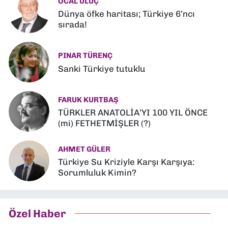
ÖCAL ULUÇ
Dünya öfke haritası; Türkiye 6’ncı
sırada!
PINAR TÜRENÇ
Sanki Türkiye tutuklu
FARUK KURTBAŞ
TÜRKLER ANATOLİA’YI 100 YIL ÖNCE
(mi) FETHETMİŞLER (?)
AHMET GÜLER
Türkiye Su Kriziyle Karşı Karşıya:
Sorumluluk Kimin?
Özel Haber