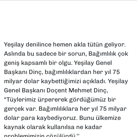
SAĞLIK
SPOR
TEKNOLOJİ
Yeşilay denilince hemen akla tütün geliyor.
Aslında bu sadece bir sorun, Bağımlılık çok
YAŞAM
geniş kapsamlı bir olgu. Yeşilay Genel
Başkanı Dinç, bağımlılıklardan her yıl 75
YEREL YÖNETİMLER
milyar dolar kaybettiğimizi açıkladı. Yeşilay
Genel Başkanı Doçent Mehmet Dinç,
“Tüylerimiz ürpererek gördüğümüz bir
gerçek var. Bağımlılıklara her yıl 75 milyar
dolar para kaybediyoruz. Bunu ülkemize
kaynak olarak kullanılsa ne kadar
problemimizin çözülürdü.’’