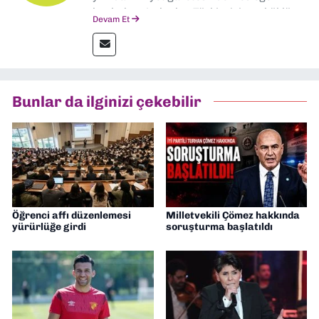
başladım. Ardından Türkiye’nin en köklü
Devam Et
gazetelerinden Yeni Asır’da 36 yıl boyunca
muhabir, editör, müdür yardımcısı ve spor
müdürü olarak görev yaptım. Ayrıca Yeni
Asır TV’de 7 yıl boyunca programlar
hazırlayıp sundum. Şu anda Dokuz Eylül
Bunlar da ilginizi çekebilir
Gazetesi'nde editörlük yapıyorum
Öğrenci affı düzenlemesi
Milletvekili Çömez hakkında
yürürlüğe girdi
soruşturma başlatıldı