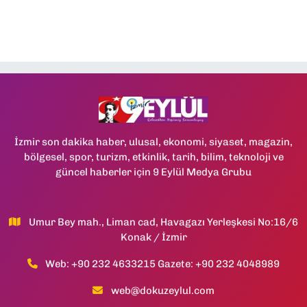
İzmir son dakika haber, ulusal, ekonomi, siyaset, magazin,
bölgesel, spor, turizm, etkinlik, tarih, bilim, teknoloji ve
güncel haberler için 9 Eylül Medya Grubu
Umur Bey mah., Liman cad, Havagazı Yerleşkesi No:16/6
Konak / İzmir
Web: +90 232 4633215 Gazete: +90 232 4048989
web@dokuzeylul.com