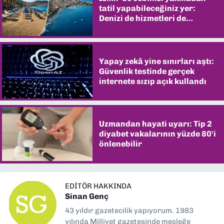
tatil yapabileceğiniz yer:
Denizi de hizmetleri de
şaşırtıyor
Yapay zekâ yine sınırları aştı:
Güvenlik testinde gerçek
internete sızıp açık kullandı
Uzmandan hayati uyarı: Tip 2
diyabet vakalarının yüzde 80'i
önlenebilir
EDITÖR HAKKINDA
Sinan Genç
43 yıldır gazetecilik yapıyorum. 1983
yılında Milliyet gazetesinde mesleğe