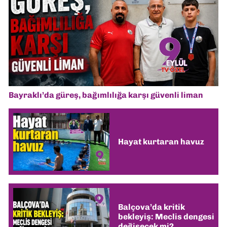
Bayraklı’da güreş, bağımlılığa karşı güvenli liman
Hayat kurtaran havuz
Balçova’da kritik
bekleyiş: Meclis dengesi
değişecek mi?