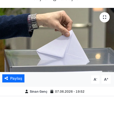
SAĞLIK
SPOR
TEKNOLOJİ
YAŞAM
YEREL YÖNETİMLER
Paylaş
-
+
A
A
Sinan Genç
07.06.2026 - 19:52