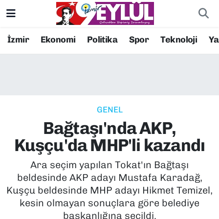
Resmi İlanlar
Konak Nöbetçi Eczaneler
İzmir
Ekonomi
Politika
Spor
Teknoloji
Y
BİLİM
Konak Hava Durumu
DÜNYA
Konak Trafik Yoğunluk Haritası
GENEL
EĞİTİM
Süper Lig Puan Durumu ve Fikstür
Bağtaşı'nda AKP,
EKONOMİ
Tüm Manşetler
Kuşçu'da MHP'li kazandı
KÜLTÜR SANAT
Son Dakika Haberleri
Ara seçim yapılan Tokat'ın Bağtaşı
beldesinde AKP adayı Mustafa Karadağ,
MAGAZİN
Haber Arşivi
Kuşçu beldesinde MHP adayı Hikmet Temizel,
kesin olmayan sonuçlara göre belediye
POLİTİKA
başkanlığına seçildi.