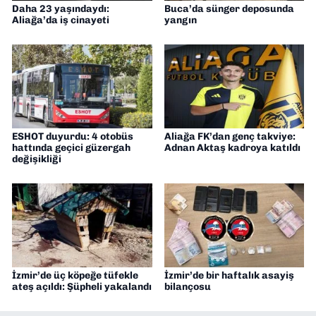
Daha 23 yaşındaydı:
Buca’da sünger deposunda
Aliağa’da iş cinayeti
yangın
ESHOT duyurdu: 4 otobüs
Aliağa FK’dan genç takviye:
hattında geçici güzergah
Adnan Aktaş kadroya katıldı
değişikliği
İzmir’de üç köpeğe tüfekle
İzmir’de bir haftalık asayiş
ateş açıldı: Şüpheli yakalandı
bilançosu