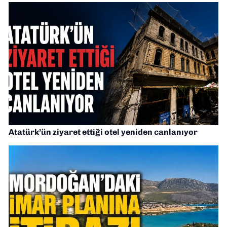
Atatürk’ün ziyaret ettiği otel yeniden canlanıyor