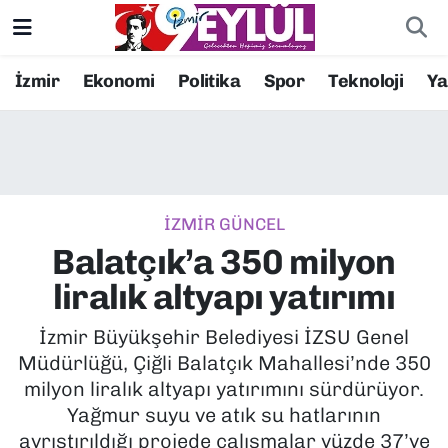
Resmi İlanlar
Konak Nöbetçi Eczaneler
İzmir
Ekonomi
Politika
Spor
Teknoloji
Y
BİLİM
Konak Hava Durumu
DÜNYA
Konak Trafik Yoğunluk Haritası
İZMİR GÜNCEL
EĞİTİM
Süper Lig Puan Durumu ve Fikstür
Balatçık’a 350 milyon
EKONOMİ
Tüm Manşetler
liralık altyapı yatırımı
KÜLTÜR SANAT
Son Dakika Haberleri
İzmir Büyükşehir Belediyesi İZSU Genel
Müdürlüğü, Çiğli Balatçık Mahallesi’nde 350
MAGAZİN
Haber Arşivi
milyon liralık altyapı yatırımını sürdürüyor.
Yağmur suyu ve atık su hatlarının
POLİTİKA
ayrıştırıldığı projede çalışmalar yüzde 37’ye