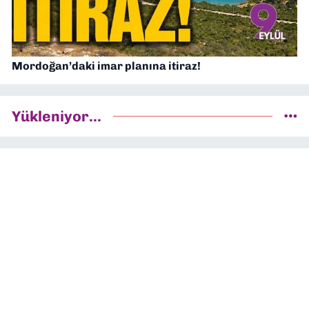
Mordoğan’daki imar planına itiraz!
Yükleniyor...