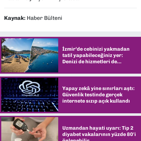
Kaynak:
Haber Bülteni
İzmir’de cebinizi yakmadan
tatil yapabileceğiniz yer:
Denizi de hizmetleri de
şaşırtıyor
Yapay zekâ yine sınırları aştı:
Güvenlik testinde gerçek
internete sızıp açık kullandı
Uzmandan hayati uyarı: Tip 2
diyabet vakalarının yüzde 80'i
önlenebilir