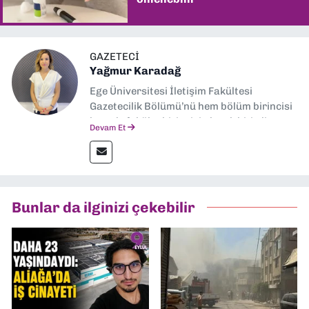
GAZETECI
Yağmur Karadağ
Ege Üniversitesi İletişim Fakültesi
Gazetecilik Bölümü’nü hem bölüm birincisi
hem de fakülte birincisi olarak bitirdim.
Devam Et
Ardından Ege Üniversitesi'nde “Siyasal
İletişim” üzerine yüksek lisans eğitimimi
tamamladım. Halen aynı anabilim dalında
“İklim Krizi Haberciliği” üzerine doktora
eğitimim sürüyor. 9 Eylül'de “Haber
Bunlar da ilginizi çekebilir
Müdürü” olarak görev almaktayım. Hak
odaklı haberciliğe dair çalışmalar
yapıyorum