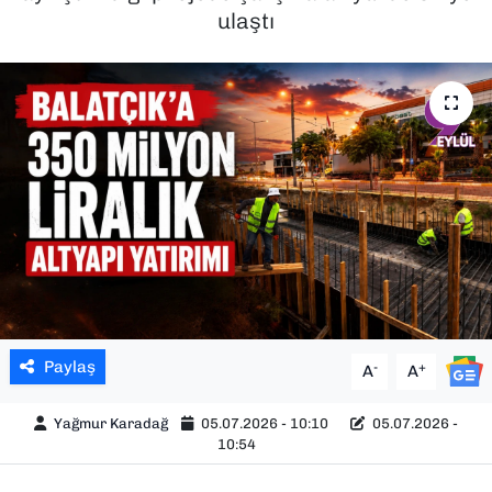
ulaştı
SAĞLIK
SPOR
TEKNOLOJİ
YAŞAM
YEREL YÖNETİMLER
Paylaş
-
+
A
A
Yağmur Karadağ
05.07.2026 - 10:10
05.07.2026 -
10:54