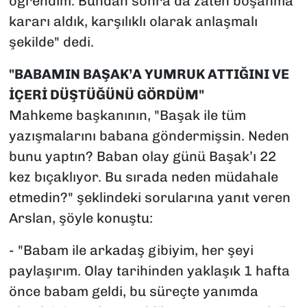
öğrendim. Bundan sonra da zaten boşanma
kararı aldık, karşılıklı olarak anlaşmalı
şekilde" dedi.
"BABAMIN BAŞAK’A YUMRUK ATTIĞINI VE
İÇERİ DÜŞTÜĞÜNÜ GÖRDÜM"
Mahkeme başkanının, "Başak ile tüm
yazışmalarını babana göndermişsin. Neden
bunu yaptın? Baban olay günü Başak’ı 22
kez bıçaklıyor. Bu sırada neden müdahale
etmedin?" şeklindeki sorularına yanıt veren
Arslan, şöyle konuştu:
- "Babam ile arkadaş gibiyim, her şeyi
paylaşırım. Olay tarihinden yaklaşık 1 hafta
önce babam geldi, bu süreçte yanımda