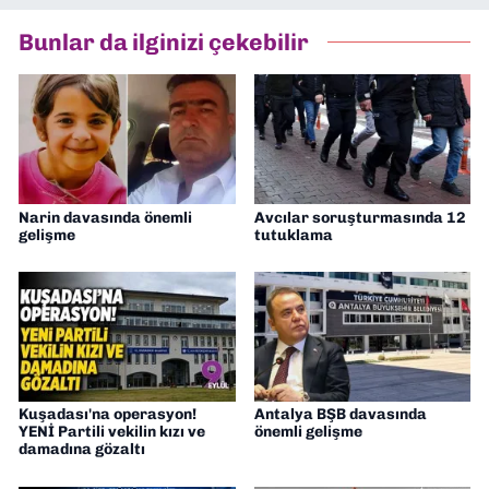
Asır TV’de 7 yıl boyunca programlar
hazırlayıp sundum. Şu anda Dokuz Eylül
Bunlar da ilginizi çekebilir
Gazetesi'nde editörlük yapıyorum
Narin davasında önemli
Avcılar soruşturmasında 12
gelişme
tutuklama
Kuşadası'na operasyon!
Antalya BŞB davasında
YENİ Partili vekilin kızı ve
önemli gelişme
damadına gözaltı