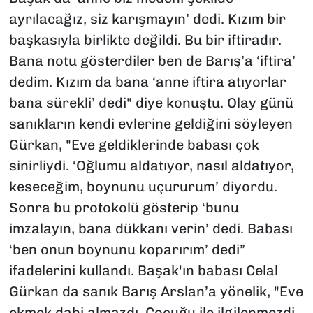
ayrılacağız, siz karışmayın’ dedi. Kızım bir
başkasıyla birlikte değildi. Bu bir iftiradır.
Bana notu gösterdiler ben de Barış’a ‘iftira’
dedim. Kızım da bana ‘anne iftira atıyorlar
bana sürekli’ dedi" diye konuştu. Olay günü
sanıkların kendi evlerine geldiğini söyleyen
Gürkan, "Eve geldiklerinde babası çok
sinirliydi. ‘Oğlumu aldatıyor, nasıl aldatıyor,
keseceğim, boynunu uçururum’ diyordu.
Sonra bu protokolü gösterip ‘bunu
imzalayın, bana dükkanı verin’ dedi. Babası
‘ben onun boynunu koparırım’ dedi”
ifadelerini kullandı. Başak'ın babası Celal
Gürkan da sanık Barış Arslan’a yönelik, "Eve
ekmek dahi almazdı. Çocuğu ile ilgilenmezdi,