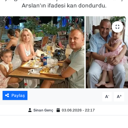
Arslan'ın ifadesi kan dondurdu.
SAĞLIK
SPOR
TEKNOLOJİ
YAŞAM
YEREL YÖNETİMLER
Paylaş
-
+
A
A
Sinan Genç
03.06.2026 - 22:17