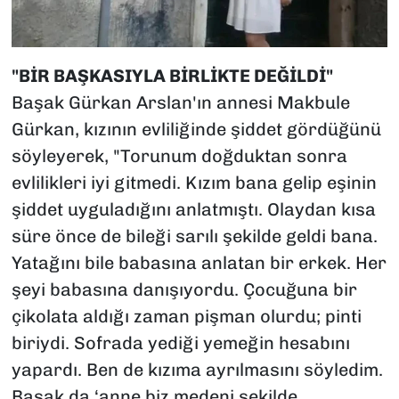
"BİR BAŞKASIYLA BİRLİKTE DEĞİLDİ"
Başak Gürkan Arslan'ın annesi Makbule
Gürkan, kızının evliliğinde şiddet gördüğünü
söyleyerek, "Torunum doğduktan sonra
evlilikleri iyi gitmedi. Kızım bana gelip eşinin
şiddet uyguladığını anlatmıştı. Olaydan kısa
süre önce de bileği sarılı şekilde geldi bana.
Yatağını bile babasına anlatan bir erkek. Her
şeyi babasına danışıyordu. Çocuğuna bir
çikolata aldığı zaman pişman olurdu; pinti
biriydi. Sofrada yediği yemeğin hesabını
yapardı. Ben de kızıma ayrılmasını söyledim.
Başak da ‘anne biz medeni şekilde