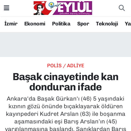
Resmi İlanlar
Konak Nöbetçi Eczaneler
İzmir
Ekonomi
Politika
Spor
Teknoloji
Y
BİLİM
Konak Hava Durumu
DÜNYA
Konak Trafik Yoğunluk Haritası
POLİS / ADLİYE
EĞİTİM
Süper Lig Puan Durumu ve Fikstür
Başak cinayetinde kan
EKONOMİ
Tüm Manşetler
donduran ifade
KÜLTÜR SANAT
Son Dakika Haberleri
Ankara'da Başak Gürkan'ı (46) 5 yaşındaki
kızının gözü önünde bıçaklayarak öldüren
MAGAZİN
Haber Arşivi
kayınpederi Kudret Arslan (63) ile boşanma
aşamasındaki eşi Barış Arslan’ın (45)
POLİTİKA
yargılanmasına başlandı. Sanıklardan Barış