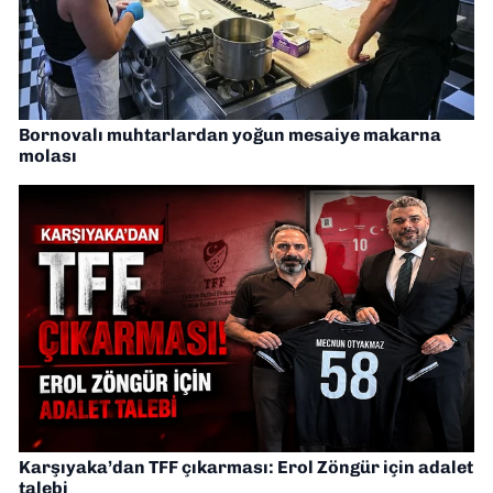
Bornovalı muhtarlardan yoğun mesaiye makarna
molası
Karşıyaka’dan TFF çıkarması: Erol Zöngür için adalet
talebi