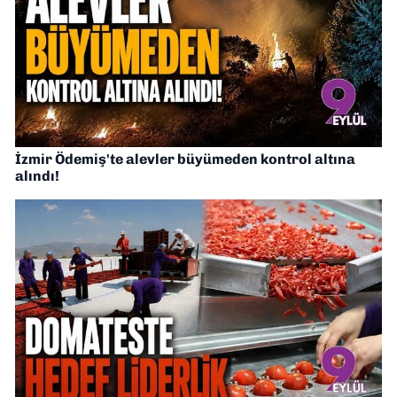
İzmir Ödemiş'te alevler büyümeden kontrol altına
alındı!