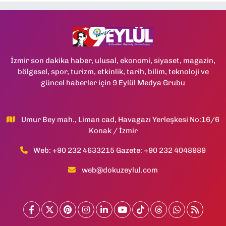
İzmir son dakika haber, ulusal, ekonomi, siyaset, magazin,
bölgesel, spor, turizm, etkinlik, tarih, bilim, teknoloji ve
güncel haberler için 9 Eylül Medya Grubu
Umur Bey mah., Liman cad, Havagazı Yerleşkesi No:16/6
Konak / İzmir
Web: +90 232 4633215 Gazete: +90 232 4048989
web@dokuzeylul.com