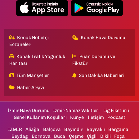
Konak Nöbetçi
Konak Hava Durumu
Eczaneler
Konak Trafik Yoğunluk
Puan Durumu ve
Haritası
Fikstür
Tüm Manşetler
Son Dakika Haberleri
Haber Arşivi
İzmir Hava Durumu
İzmir Namaz Vakitleri
Lig Fikstürü
Genel Kullanım Koşulları
Künye
İletişim
Podcast
İZMİR
Aliağa
Balçova
Bayındır
Bayraklı
Bergama
Beydağ
Bornova
Buca
Çeşme
Çiğli
Dikili
Foça