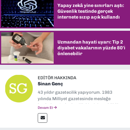
Yapay zekâ yine sınırları aştı:
Güvenlik testinde gerçek
internete sızıp açık kullandı
Uzmandan hayati uyarı: Tip 2
diyabet vakalarının yüzde 80'i
önlenebilir
EDITÖR HAKKINDA
Sinan Genç
43 yıldır gazetecilik yapıyorum. 1983
yılında Milliyet gazetesinde mesleğe
başladım. Ardından Türkiye’nin en köklü
Devam Et
gazetelerinden Yeni Asır’da 36 yıl boyunca
muhabir, editör, müdür yardımcısı ve spor
müdürü olarak görev yaptım. Ayrıca Yeni