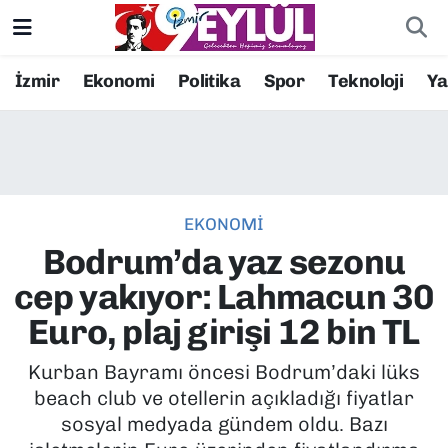
Resmi İlanlar
Konak Nöbetçi Eczaneler
İzmir
Ekonomi
Politika
Spor
Teknoloji
Y
BİLİM
Konak Hava Durumu
DÜNYA
Konak Trafik Yoğunluk Haritası
EKONOMİ
EĞİTİM
Süper Lig Puan Durumu ve Fikstür
Bodrum’da yaz sezonu
EKONOMİ
Tüm Manşetler
cep yakıyor: Lahmacun 30
Euro, plaj girişi 12 bin TL
KÜLTÜR SANAT
Son Dakika Haberleri
Kurban Bayramı öncesi Bodrum’daki lüks
MAGAZİN
Haber Arşivi
beach club ve otellerin açıkladığı fiyatlar
sosyal medyada gündem oldu. Bazı
POLİTİKA