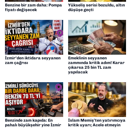
Benzine bir zam daha: Pompa
Yükseliş serisi bozuldu, altın
fiyatı değişecek
düşüşe geçti
İzmir’den iktidara seyyanen
Emeklinin seyyanen
zam çağrısı
zammında kritik adım! Karar
çıkarsa 25 bin TL zam
yapılacak
Benzinde zam kapıda: En
İslam Memiş’ten yatırımcıya
pahalı büyükşehir yine İzmir
kritik uyarı; Acele etmeyin