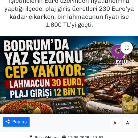
işletmelerin Euro üzerinden fiyatlandırma
yaptığı ilçede, plaj giriş ücretleri 230 Euro’ya
SAĞLIK
kadar çıkarken, bir lahmacunun fiyatı ise
1.600 TL’yi geçti.
SPOR
TEKNOLOJİ
YAŞAM
YEREL YÖNETİMLER
Paylaş
-
+
A
A
Selin Yıldırım
12.05.2026 - 13:52