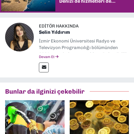
Denizi de hizmetleri de
şaşırtıyor
EDITÖR HAKKINDA
Selin Yıldırım
İzmir Ekonomi Üniversitesi Radyo ve
Televizyon Programcılığı bölümünden
2024 senesinde mezun oldum. Dokuz Eylül
Devam Et
Gazetesi'nde spor yazarlığı yaparken,
editörlük görevini de üstleniyorum.
Bunlar da ilginizi çekebilir