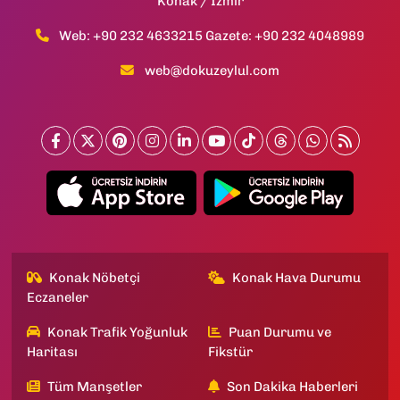
Konak / İzmir
Web: +90 232 4633215 Gazete: +90 232 4048989
web@dokuzeylul.com
Konak Nöbetçi
Konak Hava Durumu
Eczaneler
Konak Trafik Yoğunluk
Puan Durumu ve
Haritası
Fikstür
Tüm Manşetler
Son Dakika Haberleri