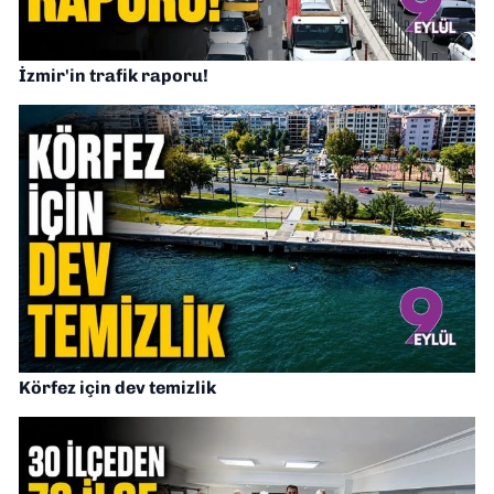
İzmir'in trafik raporu!
Körfez için dev temizlik