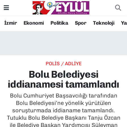
Resmi İlanlar
Konak Nöbetçi Eczaneler
İzmir
Ekonomi
Politika
Spor
Teknoloji
Y
BİLİM
Konak Hava Durumu
DÜNYA
Konak Trafik Yoğunluk Haritası
POLİS / ADLİYE
EĞİTİM
Süper Lig Puan Durumu ve Fikstür
Bolu Belediyesi
EKONOMİ
Tüm Manşetler
iddianamesi tamamlandı
KÜLTÜR SANAT
Son Dakika Haberleri
Bolu Cumhuriyet Başsavcılığı tarafından
Bolu Belediyesi’ne yönelik yürütülen
MAGAZİN
Haber Arşivi
soruşturmada iddianame tamamlandı.
Tutuklu Bolu Belediye Başkanı Tanju Özcan
POLİTİKA
ile Belediye Başkan Yardımcısı Süleyman