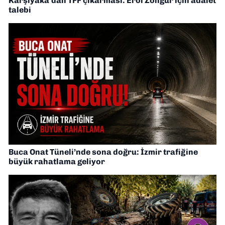
Karşıyaka’dan TFF çıkarması: Erol Zöngür için adalet
talebi
Buca Onat Tüneli’nde sona doğru: İzmir trafiğine
büyük rahatlama geliyor