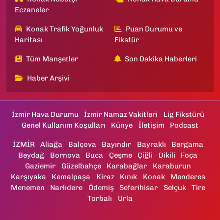
Eczaneler
Konak Trafik Yoğunluk
Puan Durumu ve
Haritası
Fikstür
Tüm Manşetler
Son Dakika Haberleri
Haber Arşivi
İzmir Hava Durumu
İzmir Namaz Vakitleri
Lig Fikstürü
Genel Kullanım Koşulları
Künye
İletişim
Podcast
İZMİR
Aliağa
Balçova
Bayındır
Bayraklı
Bergama
Beydağ
Bornova
Buca
Çeşme
Çiğli
Dikili
Foça
Gaziemir
Güzelbahçe
Karabağlar
Karaburun
Karşıyaka
Kemalpaşa
Kiraz
Kınık
Konak
Menderes
Menemen
Narlıdere
Ödemiş
Seferihisar
Selçuk
Tire
Torbalı
Urla