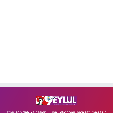
İzmir son dakika haber, ulusal, ekonomi, siyaset, magazin,