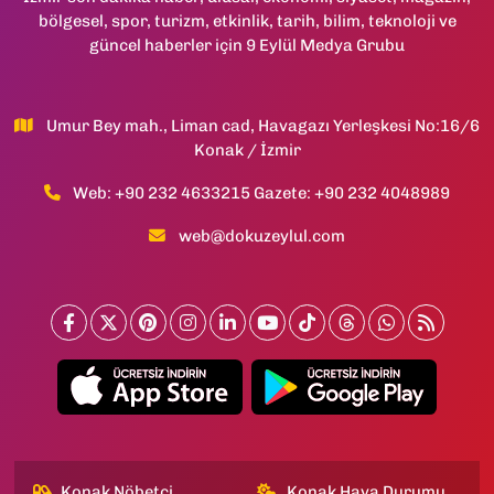
bölgesel, spor, turizm, etkinlik, tarih, bilim, teknoloji ve
güncel haberler için 9 Eylül Medya Grubu
Umur Bey mah., Liman cad, Havagazı Yerleşkesi No:16/6
Konak / İzmir
Web: +90 232 4633215 Gazete: +90 232 4048989
web@dokuzeylul.com
Konak Nöbetçi
Konak Hava Durumu