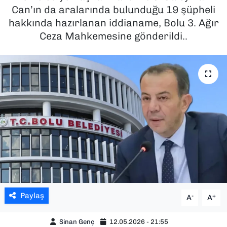
Can’ın da aralarında bulunduğu 19 şüpheli
SAĞLIK
hakkında hazırlanan iddianame, Bolu 3. Ağır
Ceza Mahkemesine gönderildi..
SPOR
TEKNOLOJİ
YAŞAM
YEREL YÖNETİMLER
Paylaş
-
+
A
A
Sinan Genç
12.05.2026 - 21:55