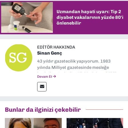
Uzmandan hayati uyarı: Tip 2
diyabet vakalarının yüzde 80'i
önlenebilir
EDITÖR HAKKINDA
Sinan Genç
43 yıldır gazetecilik yapıyorum. 1983
yılında Milliyet gazetesinde mesleğe
başladım. Ardından Türkiye’nin en köklü
Devam Et
gazetelerinden Yeni Asır’da 36 yıl boyunca
muhabir, editör, müdür yardımcısı ve spor
müdürü olarak görev yaptım. Ayrıca Yeni
Asır TV’de 7 yıl boyunca programlar
hazırlayıp sundum. Şu anda Dokuz Eylül
Bunlar da ilginizi çekebilir
Gazetesi'nde editörlük yapıyorum