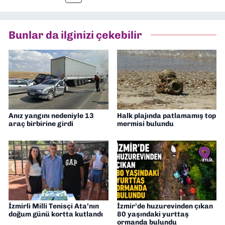
müdürü olarak görev yaptım. Ayrıca Yeni
Asır TV’de 7 yıl boyunca programlar
hazırlayıp sundum. Şu anda Dokuz Eylül
Bunlar da ilginizi çekebilir
Gazetesi'nde editörlük yapıyorum
Anız yangını nedeniyle 13
Halk plajında patlamamış top
araç birbirine girdi
mermisi bulundu
İzmirli Milli Tenisçi Ata’nın
İzmir’de huzurevinden çıkan
doğum günü kortta kutlandı
80 yaşındaki yurttaş
ormanda bulundu