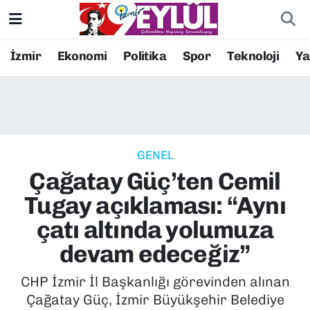
Resmi İlanlar
Konak Nöbetçi Eczaneler
İzmir
Ekonomi
Politika
Spor
Teknoloji
Y
BİLİM
Konak Hava Durumu
DÜNYA
Konak Trafik Yoğunluk Haritası
GENEL
EĞİTİM
Süper Lig Puan Durumu ve Fikstür
Çağatay Güç’ten Cemil
EKONOMİ
Tüm Manşetler
Tugay açıklaması: “Aynı
çatı altında yolumuza
KÜLTÜR SANAT
Son Dakika Haberleri
devam edeceğiz”
MAGAZİN
Haber Arşivi
CHP İzmir İl Başkanlığı görevinden alınan
Çağatay Güç, İzmir Büyükşehir Belediye
POLİTİKA