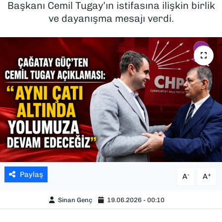
Başkanı Cemil Tugay’ın istifasına ilişkin birlik
ve dayanışma mesajı verdi.
SAĞLIK
SPOR
TEKNOLOJİ
YAŞAM
YEREL YÖNETİMLER
Paylaş
-
+
A
A
Sinan Genç
19.06.2026 - 00:10