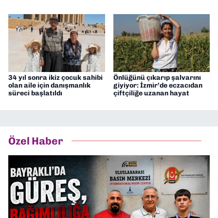
34 yıl sonra ikiz çocuk sahibi
Önlüğünü çıkarıp şalvarını
olan aile için danışmanlık
giyiyor: İzmir’de eczacıdan
süreci başlatıldı
çiftçiliğe uzanan hayat
Özel Haber