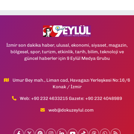
İzmir son dakika haber, ulusal, ekonomi, siyaset, magazin,
bölgesel, spor, turizm, etkinlik, tarih, bilim, teknoloji ve
güncel haberler için 9 Eylül Medya Grubu
Umur Bey mah., Liman cad, Havagazı Yerleşkesi No:16/6
Konak / İzmir
Web: +90 232 4633215 Gazete: +90 232 4048989
web@dokuzeylul.com