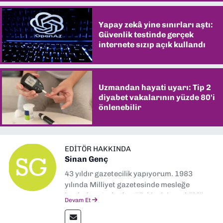
Yapay zekâ yine sınırları aştı:
Güvenlik testinde gerçek
internete sızıp açık kullandı
Uzmandan hayati uyarı: Tip 2
diyabet vakalarının yüzde 80'i
önlenebilir
EDITÖR HAKKINDA
Sinan Genç
43 yıldır gazetecilik yapıyorum. 1983
yılında Milliyet gazetesinde mesleğe
başladım. Ardından Türkiye’nin en köklü
Devam Et
gazetelerinden Yeni Asır’da 36 yıl boyunca
muhabir, editör, müdür yardımcısı ve spor